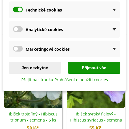
cannabinus - semena - 6 ks
Ibišek súdánský - Hibiscus
Technické cookies
38 Kč
sabdariffa - semena - 8 ks
64 Kč
Analytické cookies
Není skladem
Není skladem
Marketingové cookies
Jen nezbytné
Přijmout vše
Přejít na stránku Prohlášení o použití cookies
Ibišek trojdílný - Hibiscus
Ibišek syrský fialový -
trionum - semena - 5 ks
Hibiscus syriacus - semena
- 12 ks
58 Kč
55 Kč