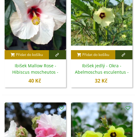
měsíců. Ibišek kvete dlouhou dobu a při správné péči
potěší bohatou násadou květů
od léta až do podzimu
.
Přidat do košíku
Přidat do košíku
Ibišek Mallow Rose -
Ibišek jedlý - Okra -
Hibiscus moscheutos -
Abelmoschus esculentus -
semena - 5 ks
semena - 8 ks
40 Kč
32 Kč