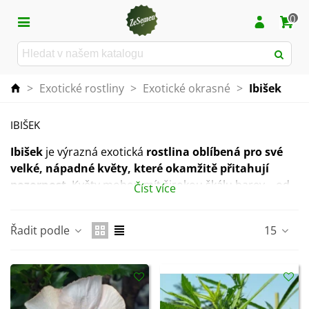
0
>
Exotické rostliny
>
Exotické okrasné
>
Ibišek
IBIŠEK
Ibišek
je výrazná exotická
rostlina oblíbená pro své
velké, nápadné květy, které okamžitě přitahují
pozornost
. Květy mohou mít širokou škálu barev – od
Číst více
jemně růžové přes jasně červenou až po žluté či bílé
odstíny – a dodají každému prostoru živý, tropický
Řadit podle
15
nádech.
Tento okrasný keř či bylina
prospívá na světlém a
teplém stanovišti
, vyžaduje pravidelnou zálivku a
ocení letnění na zahradě nebo balkoně během teplých