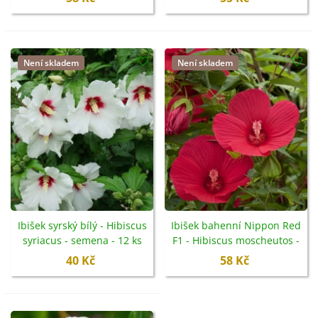
Není skladem
Není skladem
Ibišek syrský bílý - Hibiscus
Ibišek bahenní Nippon Red
syriacus - semena - 12 ks
F1 - Hibiscus moscheutos -
semena - 5 ks
40 Kč
58 Kč