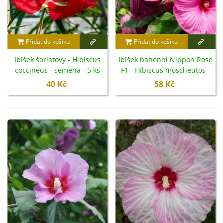
Přidat do košíku
Přidat do košíku
Ibišek šarlatový - Hibiscus
Ibišek bahenní Nippon Rose
coccineus - semena - 5 ks
F1 - Hibiscus moscheutos -
semena - 5 ks
40 Kč
58 Kč