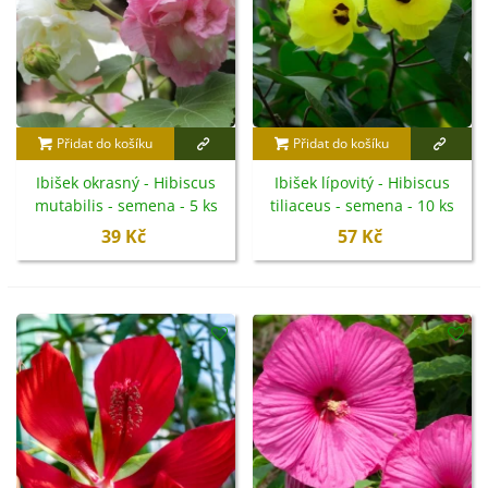
Přidat do košíku
Přidat do košíku
Ibišek okrasný - Hibiscus
Ibišek lípovitý - Hibiscus
mutabilis - semena - 5 ks
tiliaceus - semena - 10 ks
39 Kč
57 Kč