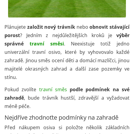
Plánujete
založit nový trávník
nebo
obnovit stávající
porost
? Jedním z nejdůležitějších kroků je
výběr
správné
travní směsi
. Neexistuje totiž jedno
univerzální travní osivo, které by vyhovovalo každé
zahradě. Jinou směs ocení děti a domácí mazlíčci, jinou
majitelé okrasných zahrad a další zase pozemky ve
stínu.
Pokud zvolíte
travní směs
podle podmínek na své
zahradě
, bude trávník hustší, zdravější a vyžadovat
méně péče.
Nejdříve zhodnoťte podmínky na zahradě
Před nákupem osiva si položte několik základních