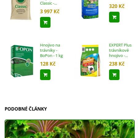
Classic -...
320 Kč
3 997 Kč
Přidat d
Přidat do košíku
Hnojivo na
EXPERT Plus
trávníky -
trávníkové
BoPon - 1 kg
hnojivo -...
128 Kč
238 Kč
Přidat do košíku
Přidat d
PODOBNÉ ČLÁNKY