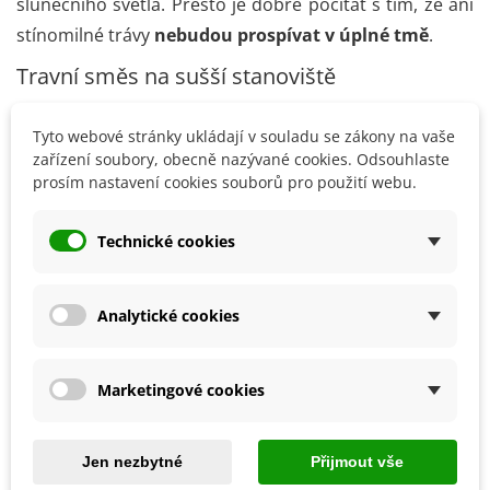
slunečního světla. Přesto je dobré počítat s tím, že ani
stínomilné trávy
nebudou prospívat v úplné tmě
.
Travní směs na sušší stanoviště
Pokud je vaše
zahrada většinu dne vystavena
Tyto webové stránky ukládají v souladu se zákony na vaše
přímému slunci
a
půda rychle vysychá
, vyplatí se
zařízení soubory, obecně nazývané cookies. Odsouhlaste
vybírat směsi určené do
suchých podmínek
.Tyto trávy
prosím nastavení cookies souborů pro použití webu.
vytvářejí
hlubší kořenový systém
a lépe zvládají
období bez deště. Díky tomu si déle udržují svěží
Technické cookies
vzhled i během horkých letních dnů.
Univerzální směsi pro běžné zahrady
Analytické cookies
Pro většinu domácích zahrad jsou vhodné
univerzální
travní směsi
. Nabízejí vyvážený poměr mezi vzhledem,
Marketingové cookies
odolností a nároky na údržbu. Právě proto patří mezi
nejprodávanější typy
travních osiv.
Jen nezbytné
Přijmout vše
Kvalitní osivo je základ