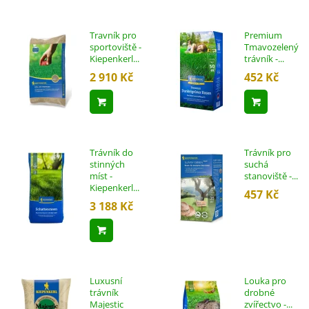
Travník pro
Premium
sportoviště -
Tmavozelený
Kiepenkerl...
trávník -...
2 910 Kč
452 Kč
Přidat do košíku
Přidat d
Trávník do
Trávník pro
stinných
suchá
míst -
stanoviště -...
Kiepenkerl...
457 Kč
3 188 Kč
Přidat do košíku
Luxusní
Louka pro
trávník
drobné
Majestic
zvířectvo -...