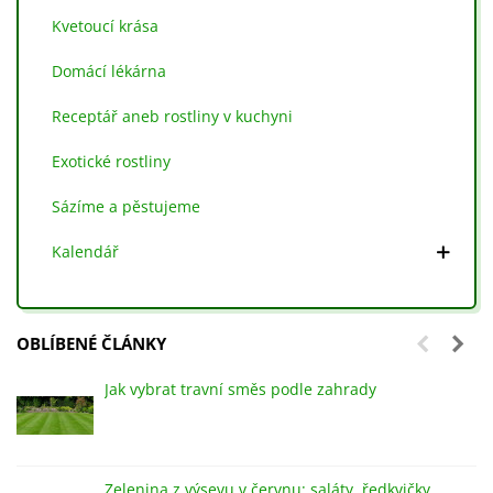
Kvetoucí krása
Domácí lékárna
Receptář aneb rostliny v kuchyni
Exotické rostliny
Sázíme a pěstujeme
Kalendář
OBLÍBENÉ ČLÁNKY
Jak vybrat travní směs podle zahrady
Zelenina z výsevu v červnu: saláty, ředkvičky,...