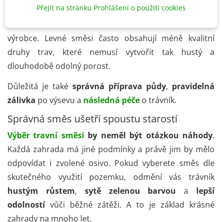
Přejít na stránku Prohlášení o použití cookies
Ať už vyberete jakoukoliv
travní směs
, vyplatí se
investovat do kvalitního osiva
od ověřeného
výrobce. Levné směsi často obsahují méně kvalitní
druhy trav, které nemusí vytvořit tak hustý a
dlouhodobě odolný porost.
Důležitá je také
správná příprava půdy
,
pravidelná
zálivka
po výsevu a
následná péče
o trávník.
Správná směs ušetří spoustu starostí
Výběr travní směsi
by neměl být otázkou náhody
.
Každá zahrada má jiné podmínky a právě jim by mělo
odpovídat i zvolené osivo. Pokud vyberete směs dle
skutečného využití pozemku, odmění vás trávník
hustým růstem
,
sytě zelenou barvou
a
lepší
odolností
vůči běžné zátěži. A to je základ krásné
zahrady na mnoho let.