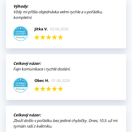
Výhody:
Vždy mi přišla objednávka velmi rychle a v pořádku,
kompletní.
Jitka V.
02.06.2026
Celkový názor:
Fajn komunikace i rychlé dodání.
Obec H.
01.06.2026
Celkový názor:
Zboží došlo v pořádku bez jediné chybičky. Dnes, 10.5. už mi
tymián raší z květníku.