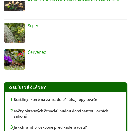
Srpen
Červenec
OBLÍBENÉ ČLÁNKY
Rostliny, které na zahradu přilákají opylovače
Květy okrasných česneků budou dominantou jarních
záhonů
Jak chránit broskvoně před kadeřavostí?