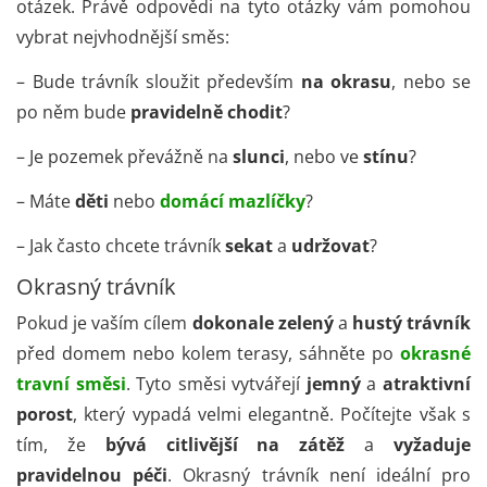
otázek.
Právě odpovědi na tyto otázky vám pomohou
vybrat nejvhodnější směs:
– Bude trávník sloužit především
na okrasu
, nebo se
po něm bude
pravidelně chodit
?
– Je pozemek převážně na
slunci
, nebo ve
stínu
?
– Máte
děti
nebo
domácí mazlíčky
?
– Jak často chcete trávník
sekat
a
udržovat
?
Okrasný trávník
Pokud je vaším cílem
dokonale zelený
a
hustý trávník
před domem nebo kolem terasy, sáhněte po
okrasné
travní směsi
. Tyto směsi vytvářejí
jemný
a
atraktivní
porost
, který vypadá velmi elegantně. Počítejte však s
tím, že
bývá citlivější na zátěž
a
vyžaduje
pravidelnou péči
. Okrasný trávník není ideální pro