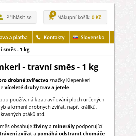
0
Přihlásit se
Nákupní košík
0 Kč
ava a platba
Kontakty
Slovensko
í směs - 1 kg
kerl - travní směs - 1 kg
ro drobné zvířectvo
značky Kiepenkerl
je
víceleté druhy trav a jetele
.
libou používaná k zatravňování ploch určených
yb a krmení drobných zvířat, např. králíků,
okrasných ptáků atd.
 směs obsahuje
živiny
a
minerály
podporující
trávení zvířat
a
pomáhá odstranit chomáče