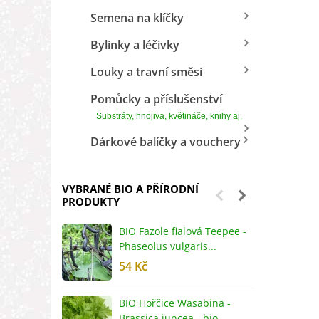
Semena na klíčky
Bylinky a léčivky
Louky a travní směsi
Pomůcky a příslušenství
Substráty, hnojiva, květináče, knihy aj.
Dárkové balíčky a vouchery
VYBRANÉ BIO A PŘÍRODNÍ
PRODUKTY
BIO Fazole fialová Teepee -
B
Phaseolus vulgaris...
R
54 Kč
5
BIO Hořčice Wasabina -
B
Brassica juncea - bio...
v