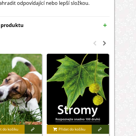
hradit odpovídající nebo lepší složkou.
y produktu
t do košíku
Přidat do košíku
Přidat