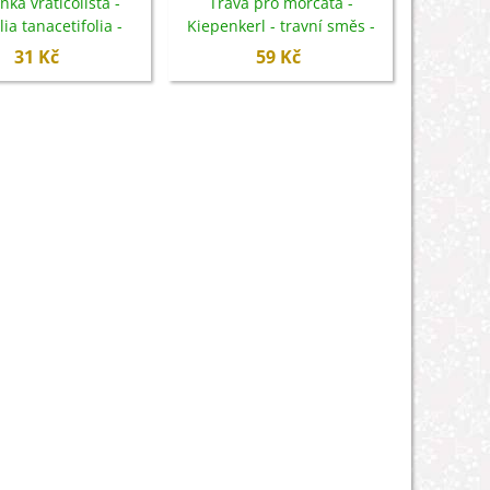
nka vratičolistá -
Tráva pro morčata -
Květin
ia tanacetifolia -
Kiepenkerl - travní směs -
Feeling -
mena - 50 ks
1 ks
s
31 Kč
59 Kč