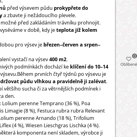
t.
dnů
před výsevem půdu
prokypřete do
y
a zbavte ji nežádoucího plevele.
 možné před zakládáním trávníku prohnojit.
 vyséváme v době, kdy je
teplota již kolem
 dobou pro výsev je
březen
–
červen a srpen
–
0
alení vystačí na výsev
400 m2
.
Oblíbené
znivých podmínkách dochází ke
klíčení do 10
–
14
výsevu.Během prvních čtyř týdnů po výsevu je
držovat půdu vlhkou a pravidelně ji zalévat
.
í většího sucha či za větrnějších podmínek i
za den.
:
Lolium perenne Temprano (36 %), Poa
is Limagie (8 %), Festuca rubra rubra Relevant
 Lolium perenne Arnando (18 %), Trifolium
iflex (4 %), Wiesen Lieschgras Lischka (4 %).
ěkterá komponenta není skladem, výrobce ji