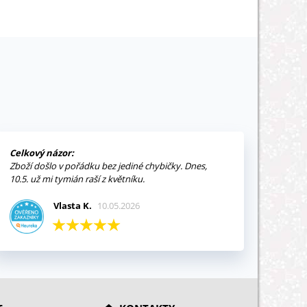
Celkový názor:
Zboží došlo v pořádku bez jediné chybičky. Dnes,
10.5. už mi tymián raší z květníku.
Vlasta K.
10.05.2026