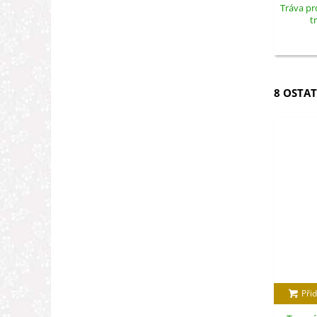
Tráva pro
t
8 OSTAT
Přid