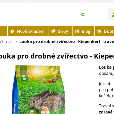
Nově skladem
Slevy
Blog
Dopr
 a hmyz
>
Louka pro drobné zvířectvo - Kiepenkerl - travn
ouka pro drobné zvířectvo - Kiepen
Louka p
obsahu
Je s ob
pro poh
koček, 
Travní
zdravé 