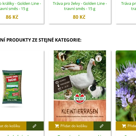
 králíky - Golden Line -
Tráva pro želvy - Golden Line -
Tráva pr
ravní směs - 15 g
travní směs - 15 g
tr
86 Kč
80 Kč
NÍ PRODUKTY ZE STEJNÉ KATEGORIE:
at do košíku
Přidat do košíku
Přida