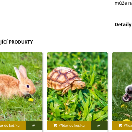
může na
Detail
JÍCÍ PRODUKTY
at do košíku
Přidat do košíku
Přida