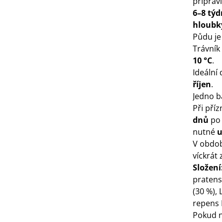
připravi
6
–
8 tý
3 Kč
hloubk
Půdu je
IO Bazalka pravá červená -
Trávník
cimum basilicum -...
10 °C
.
6 Kč
Ideální
říjen
.
IO Stévie sladká - Stevia
Jedno b
ebaudiana - bio...
Při pří
4 Kč
dnů
po 
nutné
u
V obdob
víckrát 
Složení
pratens
(30 %),
repens L
Pokud n