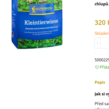
chlupů
320 
Sklade
-
500022
Přid
IO Ředkev bílá Laurin -
Popis
aphanus sativus - bio...
4 Kč
Jak si 
Před s
IO Mangold duhový - Beta
ulgaris - bio semena...