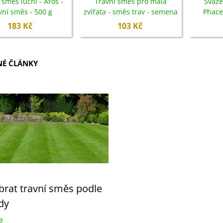
 směs luční - Aros -
Travní směs pro malá
Svaze
vní směs - 500 g
zvířata - směs trav - semena
Phacel
- Sperli - 50 g
se
183 Kč
103 Kč
É ČLÁNKY
ybrat travní směs podle
dy
e