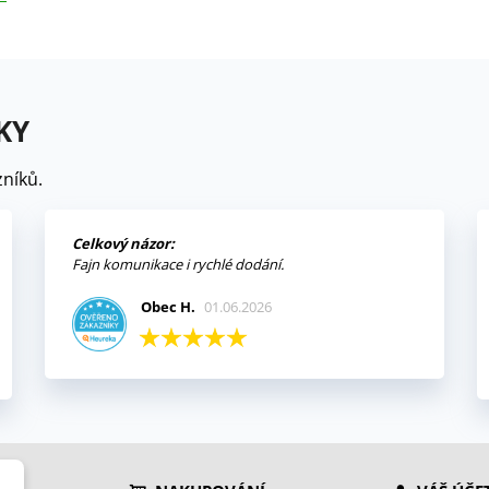
KY
níků.
Celkový názor:
Fajn komunikace i rychlé dodání.
Obec H.
01.06.2026