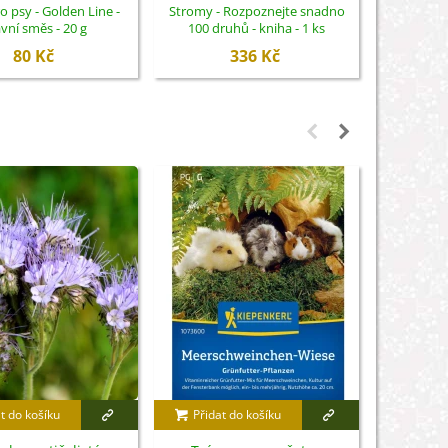
o psy - Golden Line -
Stromy - Rozpoznejte snadno
Zahradn
avní směs - 20 g
100 druhů - kniha - 1 ks
snadno 75 
80 Kč
336 Kč
t do košíku
Přidat do košíku
Přidat