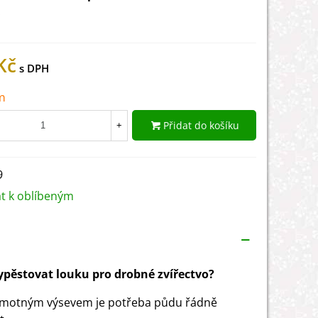
.
Kč
m
Přidat do košíku
+
9
at k oblíbeným
vypěstovat louku pro drobné zvířectvo?
amotným výsevem je potřeba půdu řádně