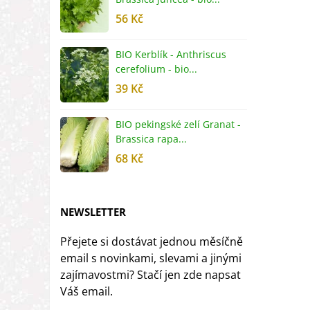
56 Kč
5
BIO Kerblík - Anthriscus
B
cerefolium - bio...
O
39 Kč
5
BIO pekingské zelí Granat -
B
Brassica rapa...
r
68 Kč
8
NEWSLETTER
Přejete si dostávat jednou měsíčně
email s novinkami, slevami a jinými
zajímavostmi? Stačí jen zde napsat
Váš email.