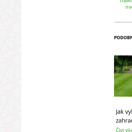
Travní
tra
PODOBN
Jak v
zahra
Číst víc