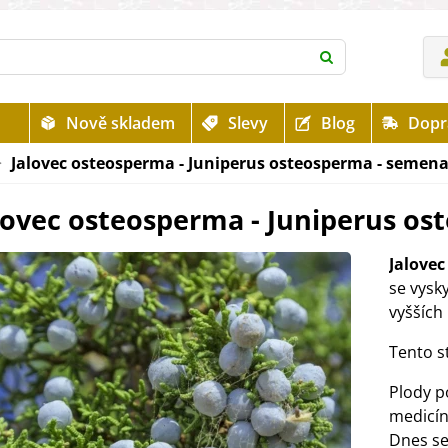
Nově skladem
Slevy
Blog
Dopr
>
Jalovec osteosperma - Juniperus osteosperma - semena 
lovec osteosperma - Juniperus os
Jalove
se vysk
vyšších
Tento s
Plody p
medicín
Dnes se