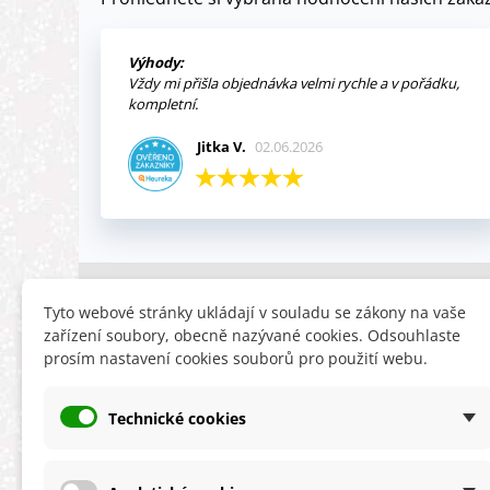
Výhody:
Vždy mi přišla objednávka velmi rychle a v pořádku,
kompletní.
Jitka V.
02.06.2026
INFORMACE
HLEDÁTE
Tyto webové stránky ukládají v souladu se zákony na vaše
zařízení soubory, obecně nazývané cookies. Odsouhlaste
Obchodní podmínky
Slevy
prosím nastavení cookies souborů pro použití webu.
Reklamační řád
Novinky
Ochrana osobních údajů
Nyní doporuču
Technické cookies
Cookies
Mapa stránek
ÚKZÚZ info a odkazy