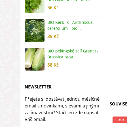
56 Kč
5
BIO Kerblík - Anthriscus
B
cerefolium - bio...
O
39 Kč
5
BIO pekingské zelí Granat -
B
Brassica rapa...
r
68 Kč
8
NEWSLETTER
Přejete si dostávat jednou měsíčně
SOUVISE
email s novinkami, slevami a jinými
zajímavostmi? Stačí jen zde napsat
Váš email.
Sleva