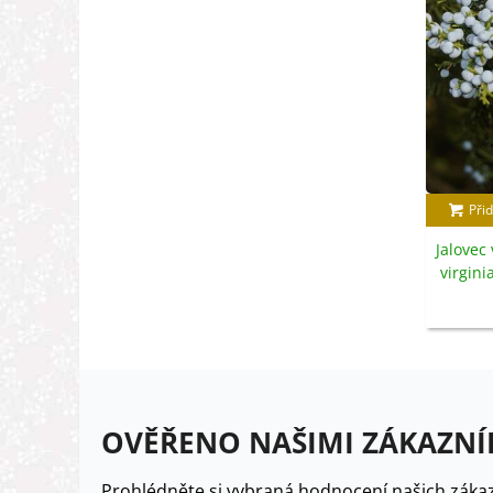
Přid
Jalovec 
virgini
OVĚŘENO NAŠIMI ZÁKAZNÍ
Prohlédněte si vybraná hodnocení našich zákaz