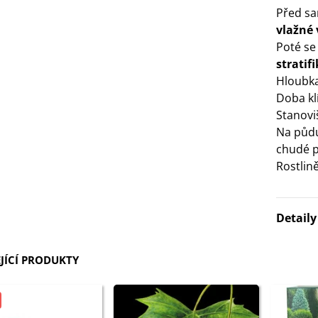
Před s
3 Kč
vlažné
Poté se 
IO Bazalka pravá červená -
stratif
cimum basilicum -...
Hloubka
6 Kč
Doba kl
Stanovi
IO Stévie sladká - Stevia
Na půdu 
ebaudiana - bio...
chudé p
4 Kč
Rostlin
Detail
JÍCÍ PRODUKTY