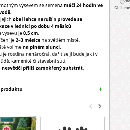
amotným výsevem se semena
máčí 24 hodin ve
Oblíbené
 vodě
.
jejich
obal lehce naruší
a
provede se
ikace v lednici po dobu 4 měsíců
.
 výsevu je
0,5 cm
.
íčení je
2–3 měsíce
na světlém místě.
ště volíme
na plném slunci
.
je rostlina nenáročná, dařit se jí bude jak i v
ůdě, kamenité či stavební suti.
ě
nesvědčí příliš zamokřený substrát
.
y produktu