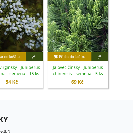
at do košíku
Přidat do košíku
virginský - Juniperus
Jalovec čínský - Juniperus
ana - semena - 15 ks
chinensis - semena - 5 ks
54 Kč
69 Kč
KY
níků.