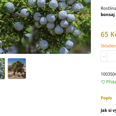
Rostlin
bonsaj
.
65 K
Sklade
-
100350
Přid
IO Ředkev bílá Laurin -
aphanus sativus - bio...
4 Kč
Popis
Jak si 
IO Mangold duhový - Beta
ulgaris - bio semena...