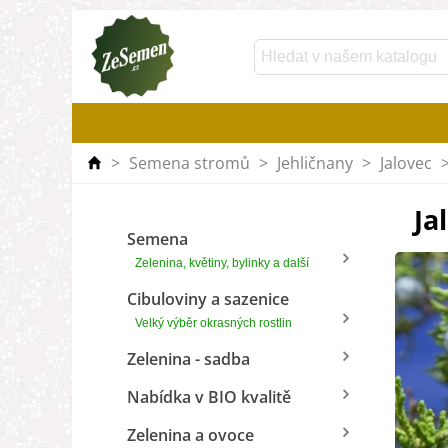
>
Semena stromů
>
Jehličnany
>
Jalovec
Ja
Semena
Zelenina, květiny, bylinky a další
Cibuloviny a sazenice
Velký výběr okrasných rostlin
Zelenina - sadba
Nabídka v BIO kvalitě
Zelenina a ovoce