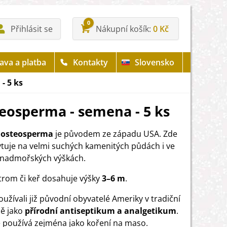
0
Přihlásit se
Nákupní košík
0 Kč
ava a platba
Kontakty
Slovensko
- 5 ks
teosperma - semena - 5 ks
c osteosperma
je původem ze západu USA. Zde
ytuje na velmi suchých kamenitých půdách i ve
 nadmořských výškách.
trom či keř dosahuje výšky
3–6 m
.
oužívali již původní obyvatelé Ameriky v tradiční
ě jako
přírodní antiseptikum a analgetikum
.
 používá zejména jako koření na maso.