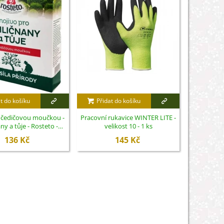
t do košíku
Přidat do košíku
Přidat
s čedičovou moučkou -
Pracovní rukavice WINTER LITE -
Substrát p
ny a tůje - Rosteto -
velikost 10 - 1 ks
- substrát 
hnojivo - 1 kg
136 Kč
145 Kč