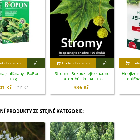
at do košíku
Přidat do košíku
Přida
na jehličnany - BoPon -
Stromy - Rozpoznejte snadno
Hnojivo 
1 kg
100 druhů - kniha - 1 ks
jehlična
01 Kč
336 Kč
126 Kč
NÍ PRODUKTY ZE STEJNÉ KATEGORIE: