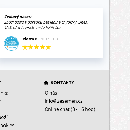
Celkový názor:
Zboží došlo v pořádku bez jediné chybičky. Dnes,
10.5. už mi tymián raší z květníku.
Vlasta K.
10.05.2026
T
KONTAKTY
ánka
O nás
y
info@zesemen.cz
Online chat (8 - 16 hod)
boží
cookies