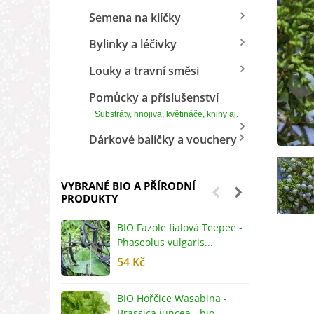
Semena na klíčky
Bylinky a léčivky
Louky a travní směsi
Pomůcky a příslušenství
Substráty, hnojiva, květináče, knihy aj.
Dárkové balíčky a vouchery
VYBRANÉ BIO A PŘÍRODNÍ
PRODUKTY
BIO Fazole fialová Teepee -
B
Phaseolus vulgaris...
R
54 Kč
5
BIO Hořčice Wasabina -
B
Brassica juncea - bio...
v