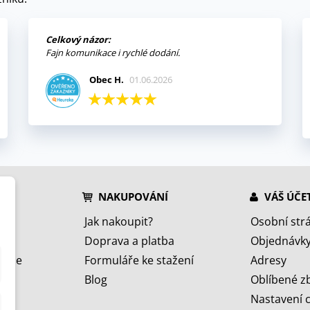
Celkový názor:
Fajn komunikace i rychlé dodání.
Obec H.
01.06.2026
NAKUPOVÁNÍ
VÁŠ ÚČE
Jak nakoupit?
Osobní str
Doprava a platba
Objednávk
jeme
Formuláře ke stažení
Adresy
Blog
Oblíbené z
Nastavení 