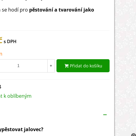
a se hodí pro
pěstování a tvarování jako
č
m
Přidat do košíku
+
4
at k oblíbeným
vypěstovat jalovec?
0