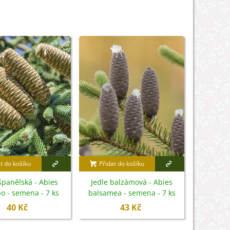
t do košíku
Přidat do košíku
španělská - Abies
Jedle balzámová - Abies
o - semena - 7 ks
balsamea - semena - 7 ks
40 Kč
43 Kč