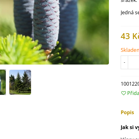
srážek.
Jedná s
43 K
Sklade
-
100122
Přid
IO Ředkev bílá Laurin -
aphanus sativus - bio...
Popis
4 Kč
Jak si 
IO Mangold duhový - Beta
ulgaris - bio semena...