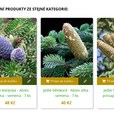
NÍ PRODUKTY ZE STEJNÉ KATEGORIE:
at do košíku
Přidat do košíku
Přida
e korejská - Abies
Jedle bělokorá - Abies alba -
Jedle 
na - semena - 7 ks
semena - 7 ks
pinsap
48 Kč
40 Kč