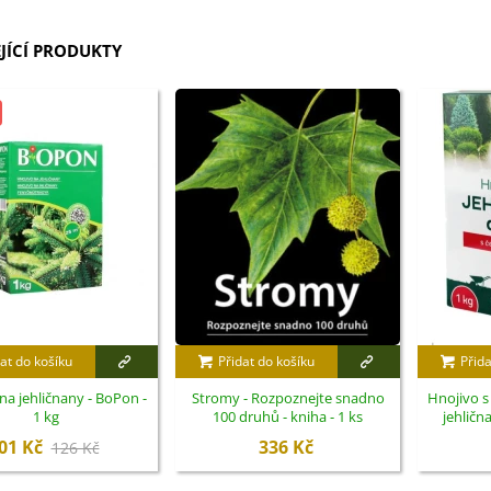
JÍCÍ PRODUKTY
at do košíku
Přidat do košíku
Přida
na jehličnany - BoPon -
Stromy - Rozpoznejte snadno
Hnojivo 
1 kg
100 druhů - kniha - 1 ks
jehlična
01 Kč
336 Kč
126 Kč