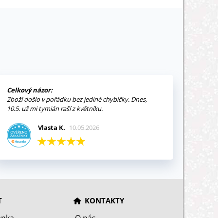
Celkový názor:
Zboží došlo v pořádku bez jediné chybičky. Dnes,
10.5. už mi tymián raší z květníku.
Vlasta K.
10.05.2026
T
KONTAKTY