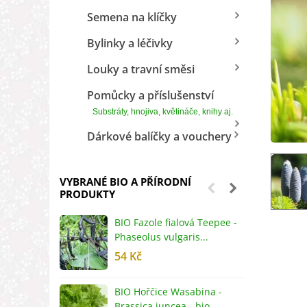
Semena na klíčky
Bylinky a léčivky
Louky a travní směsi
Pomůcky a příslušenství
Substráty, hnojiva, květináče, knihy aj.
Dárkové balíčky a vouchery
VYBRANÉ BIO A PŘÍRODNÍ
PRODUKTY
BIO Fazole fialová Teepee -
B
Phaseolus vulgaris...
R
54 Kč
5
BIO Hořčice Wasabina -
B
Brassica juncea - bio...
v