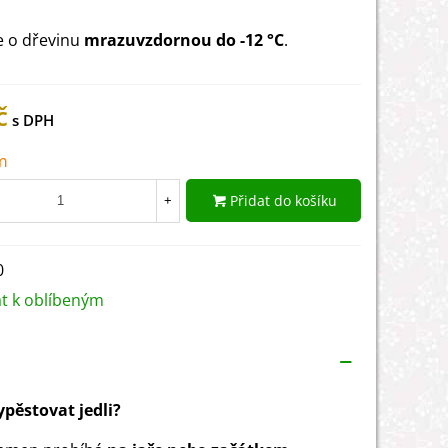
e o dřevinu
mrazuvzdornou do -12 °C
.
č
m
Přidat do košíku
+
0
at k oblíbeným
vypěstovat jedli?