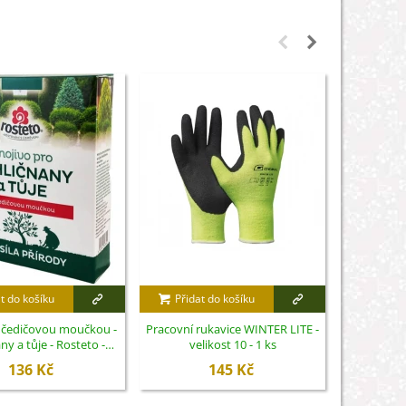
t do košíku
Přidat do košíku
Přidat
s čedičovou moučkou -
Pracovní rukavice WINTER LITE -
Substrát p
ny a tůje - Rosteto -
velikost 10 - 1 ks
- substrát 
hnojivo - 1 kg
136 Kč
145 Kč