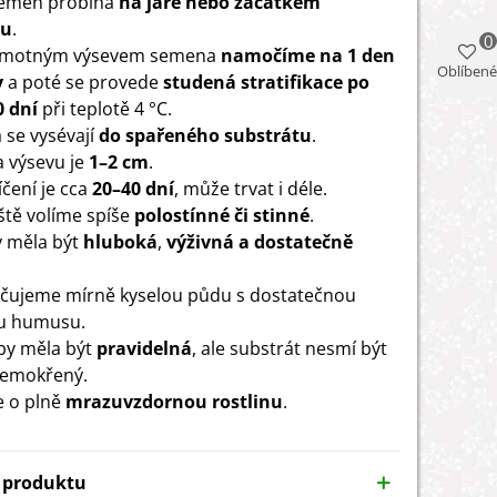
semen probíhá
na jaře nebo začátkem
mu
.
0
amotným výsevem semena
namočíme na 1 den
Oblíbené
y
a poté se provede
studená stratifikace po
0 dní
při teplotě 4 °C.
se vysévají
do spařeného substrátu
.
 výsevu je
1–2 cm
.
čení je cca
20–40 dní
, může trvat i déle.
ště volíme spíše
polostínné či stinné
.
 měla být
hluboká
,
výživná a dostatečně
čujeme mírně kyselou půdu s dostatečnou
u humusu.
 by měla být
pravidelná
, ale substrát nesmí být
přemokřený.
e o plně
mrazuvzdornou rostlinu
.
y produktu