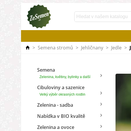
>
Semena stromů
>
Jehličnany
>
Jedle
>
Semena
Zelenina, květiny, bylinky a další
Cibuloviny a sazenice
Velký výběr okrasných rostlin
Zelenina - sadba
Nabídka v BIO kvalitě
Zelenina a ovoce