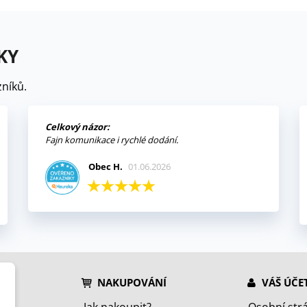
KY
níků.
Celkový názor:
Fajn komunikace i rychlé dodání.
Obec H.
01.06.2026
NAKUPOVÁNÍ
VÁŠ ÚČE