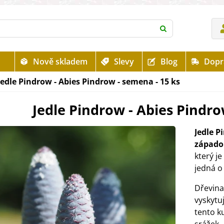
Nově skladem
Slevy
Blog
Dopr
Jedle Pindrow - Abies Pindrow - semena - 15 ks
Jedle Pindrow - Abies Pindro
Jedle P
západo
který j
jedná o
Dřevina
vyskytu
tento k