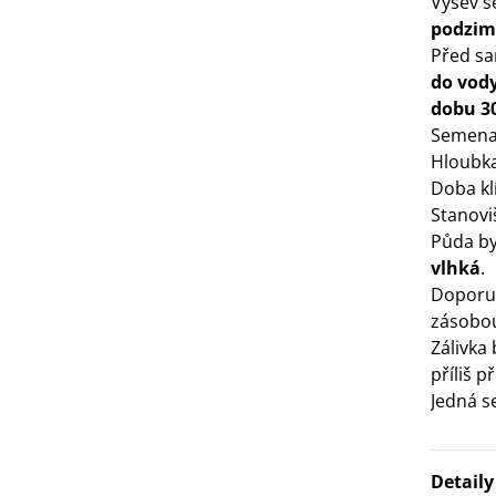
Výsev 
podzi
3 Kč
Před s
do vod
IO Bazalka pravá červená -
dobu 3
cimum basilicum -...
Semena 
6 Kč
Hloubka
Doba klí
IO Stévie sladká - Stevia
Stanovi
ebaudiana - bio...
Půda by
4 Kč
vlhká
.
Doporu
zásobo
Zálivka
příliš 
Jedná s
Detail