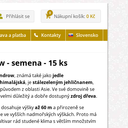
0
Přihlásit se
Nákupní košík
0 Kč
ava a platba
Kontakty
Slovensko
w - semena - 15 ks
indrow
, známá také jako
jedle
himalájská
, je
stálezeleným jehličnanem
,
e původem z oblasti Asie. Ve své domovině se
 velmi důležitý a dobře dostupný
zdroj dřeva
.
 dosahuje výšky
až 60 m
a přirozeně se
je ve vyšších nadmořských výškách. Proto má
ultivar rád studené klima s větším množstvím