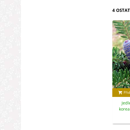
4 OSTAT
Přid
Jedl
korea