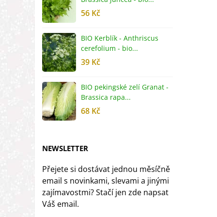
56 Kč
5
BIO Kerblík - Anthriscus
B
cerefolium - bio...
O
39 Kč
5
BIO pekingské zelí Granat -
B
Brassica rapa...
r
68 Kč
8
NEWSLETTER
Přejete si dostávat jednou měsíčně
email s novinkami, slevami a jinými
zajímavostmi? Stačí jen zde napsat
Váš email.