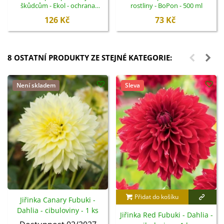
škůdcům - Ekol - ochrana
rostliny - BoPon - 500 ml
rostlin - 100 ml
126 Kč
73 Kč
8 OSTATNÍ PRODUKTY ZE STEJNÉ KATEGORIE:
Není skladem
Sleva
Přidat do košíku
Jiřinka Canary Fubuki -
Dahlia - cibuloviny - 1 ks
Jiřinka Red Fubuki - Dahlia -