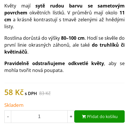
Květy mají
sytě rudou barvu se sametovým
povrchem
okvětních lístků. V průměrů mají okolo
11
cm
a krásně kontrastují s tmavě zelenými až hnědými
listy.
Rostlina dorůstá do výšky
80–100 cm
. Hodí se skvěle do
první linie okrasných záhonů, ale také
do truhlíků či
květináčů
.
Pravidelně odstraňujeme odkvetlé květy
, aby se
mohla tvořit nová poupata.
58 Kč
83 Kč
Skladem
Přidat do košíku
-
+