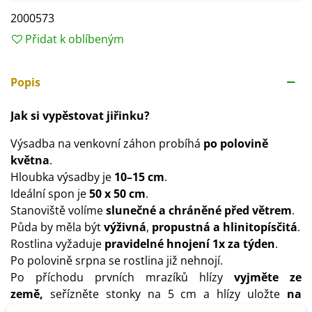
2000573
Přidat k oblíbeným
Popis
Jak si vypěstovat jiřinku?
Výsadba na venkovní záhon probíhá
po polovině
května
.
Hloubka výsadby je
10–15 cm
.
Ideální spon je
50 x 50 cm
.
Stanoviště volíme
slunečné a chráněné před větrem
.
Půda by měla být
výživná
,
propustná a hlinitopísčitá
.
Rostlina vyžaduje
pravidelné hnojení 1x za týden
.
Po polovině srpna se rostlina již nehnojí.
Po příchodu prvních mrazíků hlízy
vyjměte ze
země,
seřízněte stonky na 5 cm a hlízy uložte
na
suchém a vzdušném místě s teplotou 5–8 °C
.