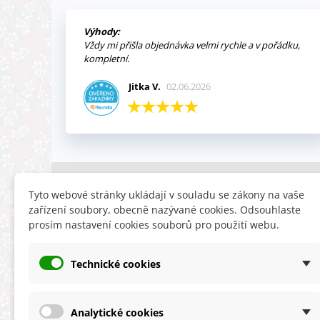
Výhody:
Vždy mi přišla objednávka velmi rychle a v pořádku,
kompletní.
Jitka V.
02.06.2026
INFORMACE
HLEDÁTE
Tyto webové stránky ukládají v souladu se zákony na vaše
zařízení soubory, obecně nazývané cookies. Odsouhlaste
Obchodní podmínky
Slevy
prosím nastavení cookies souborů pro použití webu.
Reklamační řád
Novinky
Ochrana osobních údajů
Nyní doporuču
Technické cookies
Cookies
Mapa stránek
ÚKZÚZ info a odkazy
Analytické cookies