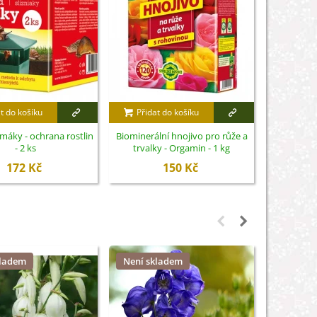
t do košíku
Přidat do košíku
Přidat
imáky - ochrana rostlin
Biominerální hnojivo pro růže a
Nůžky na 
- 2 ks
trvalky - Orgamin - 1 kg
S
172 Kč
150 Kč
kladem
Není skladem
Není sk