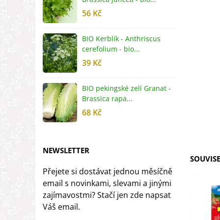
56 Kč
5
BIO Kerblík - Anthriscus
B
cerefolium - bio...
O
39 Kč
5
BIO pekingské zelí Granat -
B
Brassica rapa...
r
68 Kč
8
NEWSLETTER
SOUVISE
Přejete si dostávat jednou měsíčně
email s novinkami, slevami a jinými
zajímavostmi? Stačí jen zde napsat
Váš email.