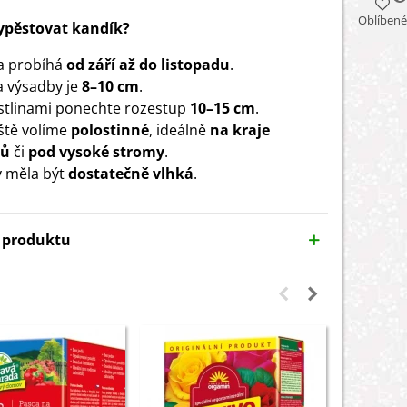
Oblíbené
vypěstovat kandík?
a probíhá
od září až do listopadu
.
 výsadby je
8–10 cm
.
stlinami ponechte rozestup
10–15 cm
.
ště volíme
polostinné
, ideálně
na kraje
ků
či
pod vysoké stromy
.
 měla být
dostatečně vlhká
.
y produktu