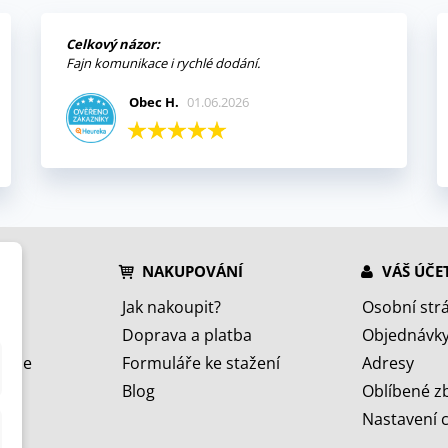
Celkový názor:
Fajn komunikace i rychlé dodání.
Obec H.
01.06.2026
NAKUPOVÁNÍ
VÁŠ ÚČE
Jak nakoupit?
Osobní str
Doprava a platba
Objednávk
jeme
Formuláře ke stažení
Adresy
Blog
Oblíbené z
Nastavení 