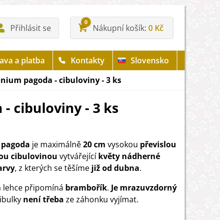
0
Přihlásit se
Nákupní košík
0 Kč
ava a platba
Kontakty
Slovensko
nium pagoda - cibuloviny - 3 ks
 cibuloviny - 3 ks
 pagoda
je maximálně
20 cm
vysokou
převislou
ou cibulovinou
vytvářející
květy nádherné
arvy
, z kterých se těšíme
již od dubna
.
a lehce připomíná
brambořík
.
Je mrazuvzdorný
cibulky
není třeba
ze záhonku vyjímat.