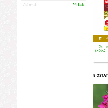
Přihlásit
Přid
Ochran
škůdcům -
8 OSTAT