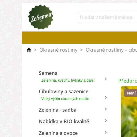
>
Okrasné rostliny
>
Okrasné rostliny – cib
Semena
Předpro
Zelenina, květiny, bylinky a další
Cibuloviny a sazenice
Není
Velký výběr okrasných rostlin
Zelenina - sadba
Nabídka v BIO kvalitě
Zelenina a ovoce