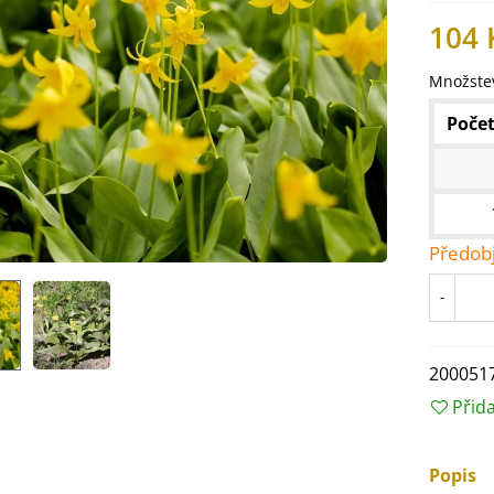
104 
Množstev
Počet
Předob
-
IO Ředkev bílá Laurin -
200051
aphanus sativus - bio...
Přid
4 Kč
IO Mangold duhový - Beta
Popis
ulgaris - bio semena...