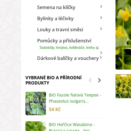
Semena na klíčky
Bylinky a léčivky
Louky a travní směsi
Pomůcky a příslušenství
Substráty, hnojiva, květináče, knihy aj.
Dárkové balíčky a vouchery
VYBRANÉ BIO A PŘÍRODNÍ
PRODUKTY
BIO Fazole fialová Teepee -
B
Phaseolus vulgaris...
R
54 Kč
5
BIO Hořčice Wasabina -
B
Brassica juncea - bio...
v