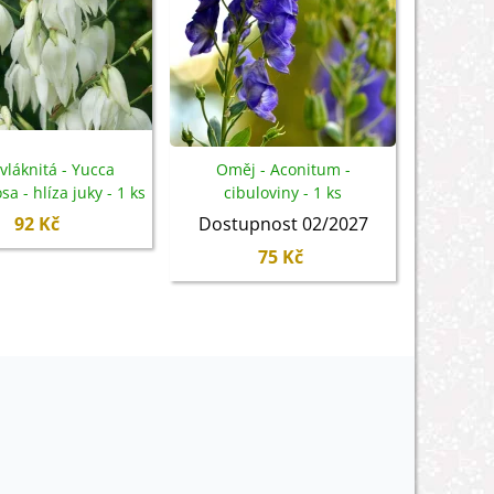
vláknitá - Yucca
Oměj - Aconitum -
Rozrazil 
sa - hlíza juky - 1 ks
cibuloviny - 1 ks
spicata 
92 Kč
Dostupnost 02/2027
Dostu
75 Kč