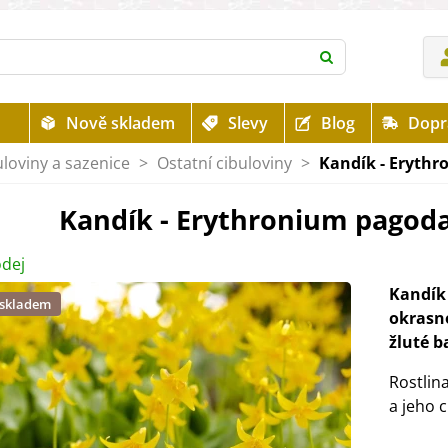
Nově skladem
Slevy
Blog
Dopr
uloviny a sazenice
>
Ostatní cibuloviny
>
Kandík - Erythro
Kandík - Erythronium pagoda -
dej
Kandík
 skladem
okrasn
žluté b
Rostlin
a jeho 