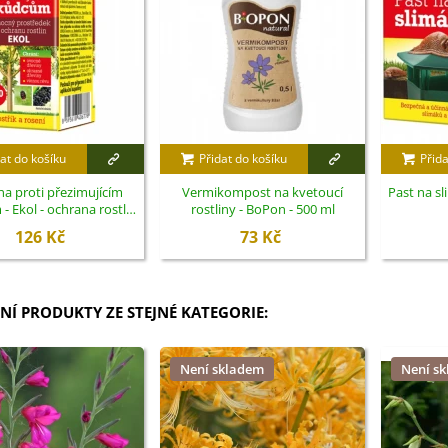
at do košíku
Přidat do košíku
Přida
a proti přezimujícím
Vermikompost na kvetoucí
Past na sl
 Ekol - ochrana rostlin
rostliny - BoPon - 500 ml
- 100 ml
126 Kč
73 Kč
NÍ PRODUKTY ZE STEJNÉ KATEGORIE:
Není skladem
Není s