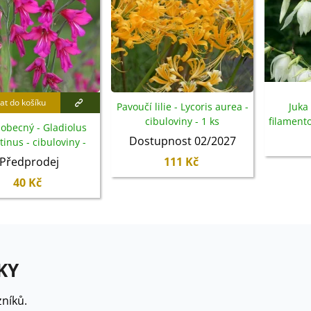
at do košíku
Pavoučí lilie - Lycoris aurea -
Juka 
cibuloviny - 1 ks
filamento
obecný - Gladiolus
Dostupnost 02/2027
inus - cibuloviny -
3 ks
Předprodej
111 Kč
40 Kč
KY
níků.