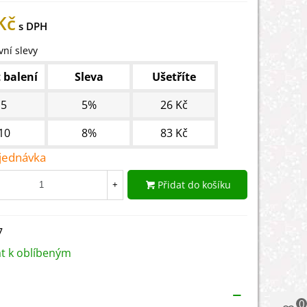
Kč
ní slevy
 balení
Sleva
Ušetříte
5
5%
26 Kč
10
8%
83 Kč
jednávka
Přidat do košíku
+
7
at k oblíbeným
0