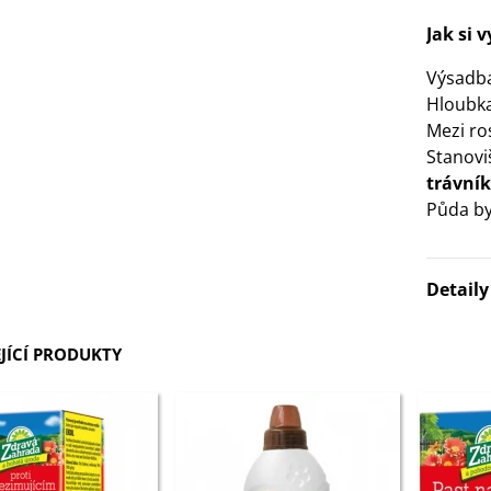
3 Kč
Jak si 
Výsadb
IO Bazalka pravá červená -
Hloubka
cimum basilicum -...
Mezi ro
6 Kč
Stanovi
trávní
IO Stévie sladká - Stevia
Půda by
ebaudiana - bio...
4 Kč
Detail
JÍCÍ PRODUKTY