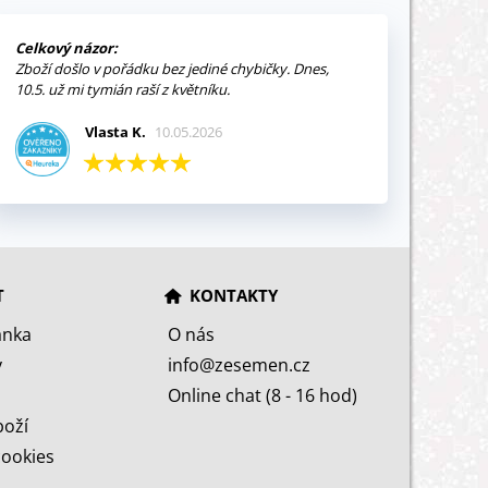
Celkový názor:
Zboží došlo v pořádku bez jediné chybičky. Dnes,
10.5. už mi tymián raší z květníku.
Vlasta K.
10.05.2026
T
KONTAKTY
ánka
O nás
y
info@zesemen.cz
Online chat (8 - 16 hod)
boží
cookies