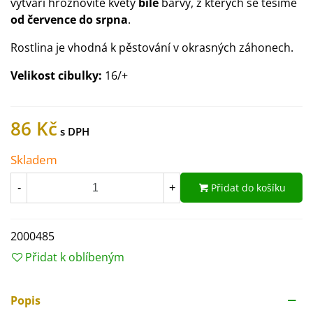
vytváří hroznovité květy
bílé
barvy, z kterých se těšíme
od července do srpna
.
Rostlina je vhodná k pěstování v okrasných záhonech.
Velikost cibulky:
16/+
86 Kč
Skladem
Přidat do košíku
-
+
2000485
Přidat k oblíbeným
Popis