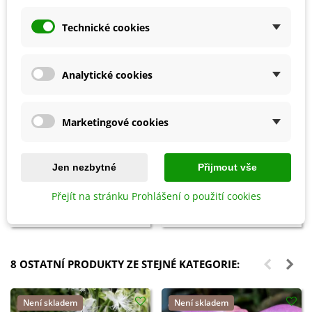
Technické cookies
Analytické cookies
Marketingové cookies
Přidat do košíku
Přidat do košíku
Jen nezbytné
Přijmout vše
Ochrana proti přezimujícím
Vermikompost na kvetoucí
škůdcům - Ekol - ochrana
rostliny - BoPon - 500 ml
Přejít na stránku Prohlášení o použití cookies
rostlin - 100 ml
126 Kč
73 Kč
8 OSTATNÍ PRODUKTY ZE STEJNÉ KATEGORIE:
Není skladem
Není skladem