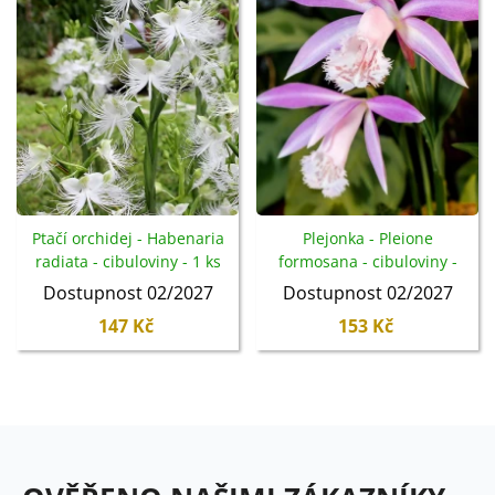
Ptačí orchidej - Habenaria
Plejonka - Pleione
radiata - cibuloviny - 1 ks
formosana - cibuloviny -
1 ks
Dostupnost 02/2027
Dostupnost 02/2027
147 Kč
153 Kč