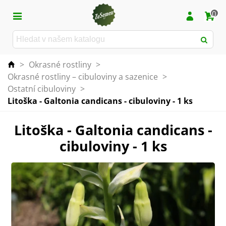
0
>
Okrasné rostliny
>
Okrasné rostliny – cibuloviny a sazenice
>
Ostatní cibuloviny
>
Litoška - Galtonia candicans - cibuloviny - 1 ks
Litoška - Galtonia candicans -
cibuloviny - 1 ks