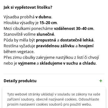
Jak si vypěstovat litošku?
Výsadba probíhá
v dubnu
.
Hloubka výsadby je
15–20 cm
.
Mezi cibulkami ponecháme
vzdálenost 30–40 cm
.
Stanoviště volíme
slunečné
.
Půda by měla být
propustná
a
dostatečně lehká
.
Rostlina vyžaduje
pravidelnou zálivku
a
hnojení
během vegetace.
Přes zimu cibulky zakryjeme nastýlkou z listí či chvojí
nebo je
vyjmeme
a
skladujeme v suchu a chladu
.
Detaily produktu
Tyto webové stránky ukládají v souladu se zákony na vaše
SOUVISEJÍCÍ PRODUKTY
zařízení soubory, obecně nazývané cookies. Odsouhlaste
prosím nastavení cookies souborů pro použití webu.