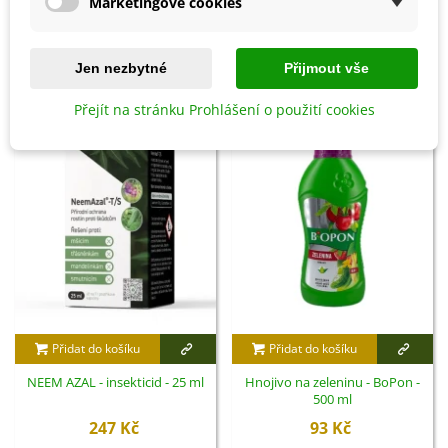
Marketingové cookies
Detaily produktu
Jen nezbytné
Přijmout vše
SOUVISEJÍCÍ PRODUKTY
Přejít na stránku Prohlášení o použití cookies
Přidat do košíku
Přidat do košíku
NEEM AZAL - insekticid - 25 ml
Hnojivo na zeleninu - BoPon -
500 ml
247 Kč
93 Kč