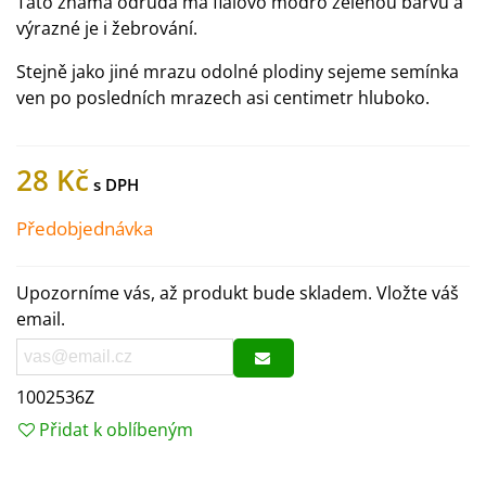
Tato známá odrůda má fialovo modro zelenou barvu a
výrazné je i žebrování.
Stejně jako jiné mrazu odolné plodiny sejeme semínka
ven po posledních mrazech asi centimetr hluboko.
28 Kč
Předobjednávka
Upozorníme vás, až produkt bude skladem. Vložte váš
email.
1002536Z
Přidat k oblíbeným