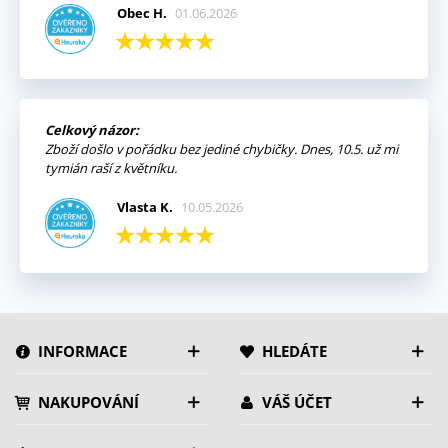
Obec H.
01.06.2026
Celkový názor:
Zboží došlo v pořádku bez jediné chybičky. Dnes, 10.5. už mi
tymián raší z květníku.
Vlasta K.
10.05.2026
INFORMACE
HLEDÁTE
NAKUPOVÁNÍ
VÁŠ ÚČET