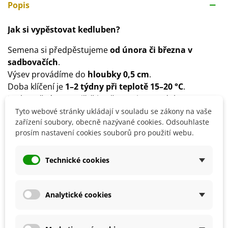
Popis
Jak si vypěstovat kedluben?
Semena si předpěstujeme
od února či března
v
sadbovačích
.
Výsev provádíme do
hloubky 0,5 cm
.
Doba klíčení je
1–2 týdny při teplotě 15–20 °C
.
Na konečné stanoviště je přesazujeme v dubnu.
Spon udržujeme
40 x 30 cm
.
Tyto webové stránky ukládají v souladu se zákony na vaše
zařízení soubory, obecně nazývané cookies. Odsouhlaste
Půda by měla být
hlinitopísčitá a
humózní
.
prosím nastavení cookies souborů pro použití webu.
Stanoviště volíme
slunečné
.
Dbáme na pravidelnou zálivku.
Přesazené rostliny
přikryjte netkanou textilií
, abyste
Technické cookies
zamezili rozdílům mezi denní a noční teplotou.
Kedlubny se doporučuje sklízet mladé, kdy mají nejlepší
Analytické cookies
chuť.