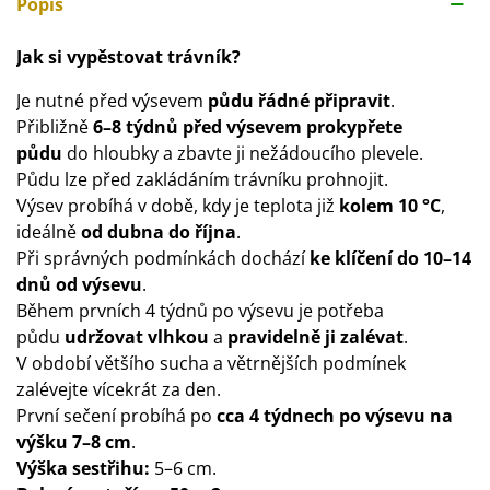
Popis
Jak si vypěstovat trávník?
Je nutné před výsevem
půdu řádné připravit
.
Přibližně
6–8 týdnů před výsevem prokypřete
půdu
do hloubky a zbavte ji nežádoucího plevele.
Půdu lze před zakládáním trávníku prohnojit.
Výsev probíhá v době, kdy je teplota již
kolem 10 °C
,
ideálně
od dubna do října
.
Při správných podmínkách dochází
ke klíčení do 10–14
dnů od výsevu
.
Během prvních 4 týdnů po výsevu je potřeba
půdu
udržovat vlhkou
a
pravidelně ji zalévat
.
V období většího sucha a větrnějších podmínek
zalévejte vícekrát za den.
První sečení probíhá po
cca 4 týdnech po výsevu na
výšku 7–8 cm
.
Výška sestřihu:
5–6 cm.