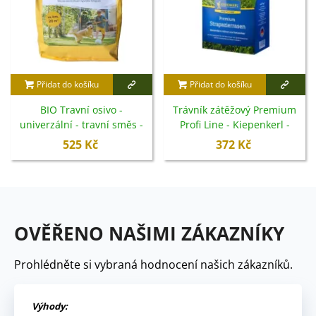
Přidat do košíku
Přidat do košíku
BIO Travní osivo -
Trávník zátěžový Premium
univerzální - travní směs -
Profi Line - Kiepenkerl -
Sativa - 500 g
travní směs - 1 kg
525 Kč
372 Kč
OVĚŘENO NAŠIMI ZÁKAZNÍKY
Prohlédněte si vybraná hodnocení našich zákazníků.
Výhody: