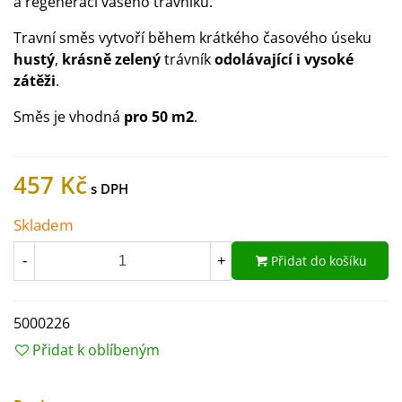
a regeneraci vašeho trávníku.
Travní směs vytvoří během krátkého časového úseku
hustý
,
krásně zelený
trávník
odolávající i vysoké
zátěži
.
Směs je vhodná
pro 50 m2
.
457 Kč
Skladem
Přidat do košíku
-
+
5000226
Přidat k oblíbeným