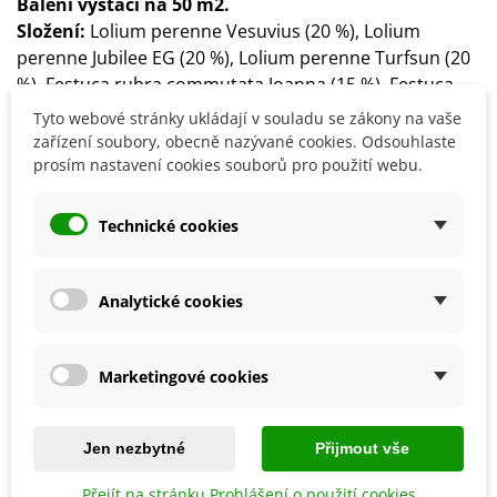
Balení vystačí na 50 m2.
Složení:
Lolium perenne Vesuvius (20 %), Lolium
perenne Jubilee EG (20 %), Lolium perenne Turfsun (20
%), Festuca rubra commutata Joanna (15 %), Festuca
rubra trhicophylla Finesto (10 %), Poa
Tyto webové stránky ukládají v souladu se zákony na vaše
pratensis Limousine (10 %), Poa pratensis Miracle (5 %).
zařízení soubory, obecně nazývané cookies. Odsouhlaste
Pokud některá komponenta není skladem, výrobce ji
prosím nastavení cookies souborů pro použití webu.
může nahradit odpovídající nebo lepší složkou.
Technické cookies
Detaily produktu
Analytické cookies
SOUVISEJÍCÍ PRODUKTY
Marketingové cookies
Jen nezbytné
Přijmout vše
Přejít na stránku Prohlášení o použití cookies