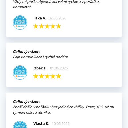
Vždy mi přišla objednávka velmi rychle a v pořádku,
kompletní.
Jitka V.
02.06.2026
Celkový názor:
Fajn komunikace i rychlé dodání.
Obec H.
01.06.2026
Celkový názor:
Zboží došlo v pořádku bez jediné chybičky. Dnes, 10.5. už mi
tymián raší z květníku.
Vlasta K.
10.05.2026