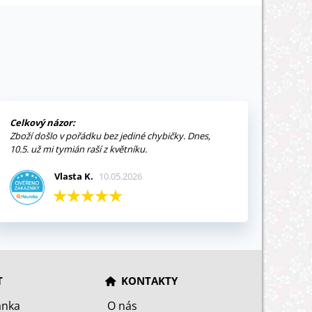
Celkový názor:
Zboží došlo v pořádku bez jediné chybičky. Dnes,
10.5. už mi tymián raší z květníku.
Vlasta K.
10.05.2026
T
KONTAKTY
ánka
O nás