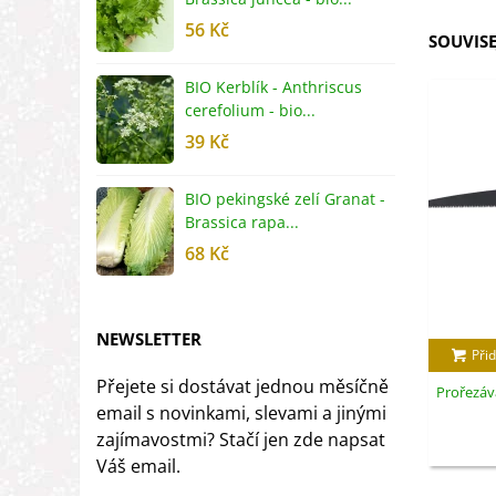
56 Kč
5
SOUVISE
BIO Kerblík - Anthriscus
B
cerefolium - bio...
O
39 Kč
5
BIO pekingské zelí Granat -
B
Brassica rapa...
r
68 Kč
8
NEWSLETTER
Přid
Přejete si dostávat jednou měsíčně
Prořezáva
email s novinkami, slevami a jinými
zajímavostmi? Stačí jen zde napsat
Váš email.