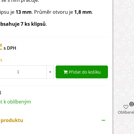
 se s ním pracuje.
lipsu je
13 mm
. Průměr otvoru je
1,8 mm
.
bsahuje 7 ks klipsů
.
č
m
Přidat do košíku
+
8
at k oblíbeným
0
Oblíbené
y produktu