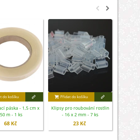
t do košíku
Přidat do košíku
Přidat
cí páska - 1,5 cm x
Klipsy pro roubování rostlin
Klipsy pr
50 m - 1 ks
- 16 x 2 mm - 7 ks
- 15 
68 Kč
23 Kč