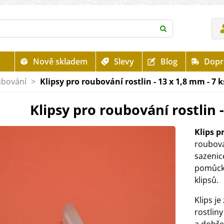
Nově skladem
Slevy
Blog
Dopr
ubování
>
Klipsy pro roubování rostlin - 13 x 1,8 mm - 7 k
Klipsy pro roubování rostlin -
Klips p
roubová
sazenice
pomůcky
klipsů.
Klips j
rostlin