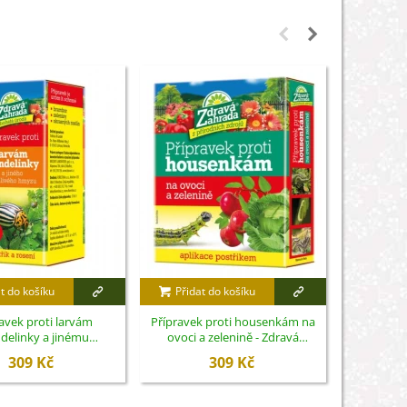
t do košíku
Přidat do košíku
Přidat
avek proti larvám
Přípravek proti housenkám na
Zimní v
elinky a jinému
ovoci a zelenině - Zdravá
venkovní 
ému hmyzu - Zdravá
zahrada - ochrana rostlin - 2 x 10
309 Kč
309 Kč
ochrana rostlin - 20 ml
g