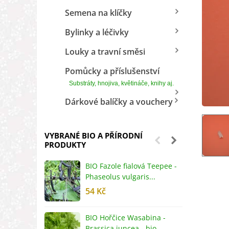
Semena na klíčky
Bylinky a léčivky
Louky a travní směsi
Pomůcky a příslušenství
Substráty, hnojiva, květináče, knihy aj.
Dárkové balíčky a vouchery
VYBRANÉ BIO A PŘÍRODNÍ
PRODUKTY
BIO Fazole fialová Teepee -
B
Phaseolus vulgaris...
R
54 Kč
5
BIO Hořčice Wasabina -
B
Brassica juncea - bio...
v