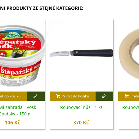
NÍ PRODUKTY ZE STEJNÉ KATEGORIE:
at do košíku
Přidat do košíku
Přida
vá zahrada - Vosk
Roubovací nůž - 1 ks
Roubova
ěpařský - 150 g
106 Kč
370 Kč