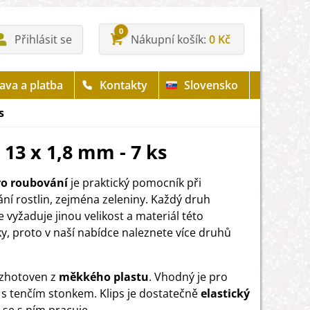
0
Přihlásit se
Nákupní košík
0 Kč
ava a platba
Kontakty
Slovensko
s
 13 x 1,8 mm - 7 ks
ro roubování
je praktický pomocník při
ní rostlin, zejména zeleniny. Každý druh
 vyžaduje jinou velikost a materiál této
, proto v naší nabídce naleznete více druhů
e zhotoven z
měkkého plastu
. Vhodný je pro
y s tenčím stonkem. Klips je dostatečně
elastický