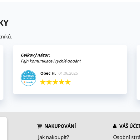
KY
níků.
Celkový názor:
Fajn komunikace i rychlé dodání.
Obec H.
01.06.2026
NAKUPOVÁNÍ
VÁŠ ÚČE
Jak nakoupit?
Osobní str