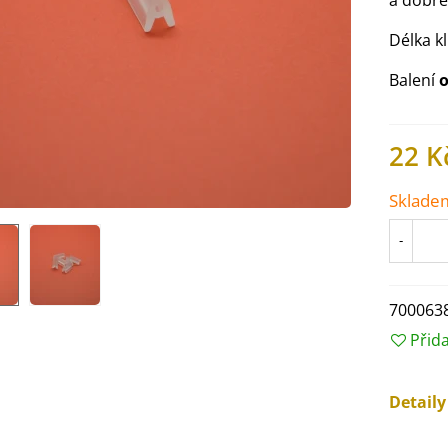
a dobře
Délka k
Balení
o
22 K
Sklade
-
700063
IO Ředkev bílá Laurin -
Přid
aphanus sativus - bio...
4 Kč
Detail
IO Mangold duhový - Beta
ulgaris - bio semena...