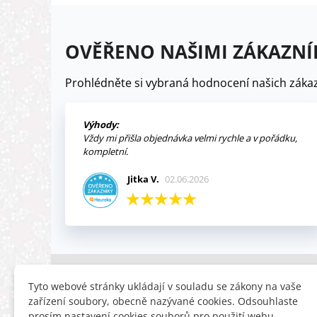
OVĚŘENO NAŠIMI ZÁKAZNÍ
Prohlédněte si vybraná hodnocení našich zákaz
Výhody:
Vždy mi přišla objednávka velmi rychle a v pořádku,
kompletní.
Jitka V.
02.06.2026
INFORMACE
HLEDÁTE
Tyto webové stránky ukládají v souladu se zákony na vaše
zařízení soubory, obecně nazývané cookies. Odsouhlaste
Obchodní podmínky
Slevy
prosím nastavení cookies souborů pro použití webu.