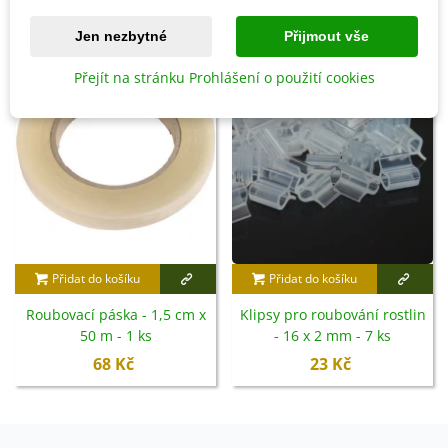
Jen nezbytné
Přijmout vše
Přejít na stránku Prohlášení o použití cookies
Přidat do košíku
Přidat do košíku
Roubovací páska - 1,5 cm x
Klipsy pro roubování rostlin
50 m - 1 ks
- 16 x 2 mm - 7 ks
68 Kč
23 Kč