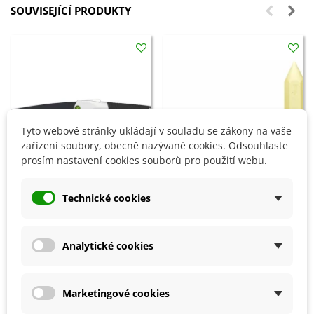
SOUVISEJÍCÍ PRODUKTY
Tyto webové stránky ukládají v souladu se zákony na vaše
zařízení soubory, obecně nazývané cookies. Odsouhlaste
prosím nastavení cookies souborů pro použití webu.
Technické cookies
Přidat do košíku
Přidat do košíku
Prořezávací pilka - 230 mm - 1
Sirná svíce - 25 cm - 1 ks
ks
Analytické cookies
482 Kč
161 Kč
Marketingové cookies
5 OSTATNÍ PRODUKTY ZE STEJNÉ KATEGORIE: