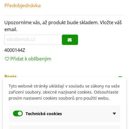
Předobjednávka
Upozorníme vás, až produkt bude skladem. Vložte váš
email.
4000144Z
Přidat k oblíbeným
Popis
Tyto webové stránky ukládají v souladu se zákony na vaše
Tradiční užití:
zařízení soubory, obecně nazývané cookies. Odsouhlaste
Jednu čajovou lžičku sušené nati přelijeme 200–250 ml
prosím nastavení cookies souborů pro použití webu.
vroucí vody a necháme 10 min. pod pokličkou odstát.
Poté scedíme a takto připravený nálev užíváme až 3×
Technické cookies
denně.