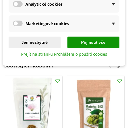
Upozornění:
Nenahrazuje pestrou stravu. Ukládejte
Analytické cookies
mimo dosah dětí. Nepřekračujte doporučené denní
dávkování.
Marketingové cookies
Doplněk stravy
Jen nezbytné
Přijmout vše
Detaily produktu
Přejít na stránku Prohlášení o použití cookies
SOUVISEJÍCÍ PRODUKTY