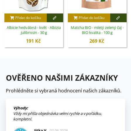
Přidat do košíku
Přidat do košíku
Albície hedvábná - květ - Albizia
Matcha BIO - mletý zelený čaj -
julibrissin - 30 g
BIO kvalita - 100 g
191 Kč
269 Kč
OVĚŘENO NAŠIMI ZÁKAZNÍKY
Prohlédněte si vybraná hodnocení našich zákazníků.
Výhody:
Vždy mi přišla objednávka velmi rychle a v pořádku,
kompletní.
Jitka V.
02.06.2026