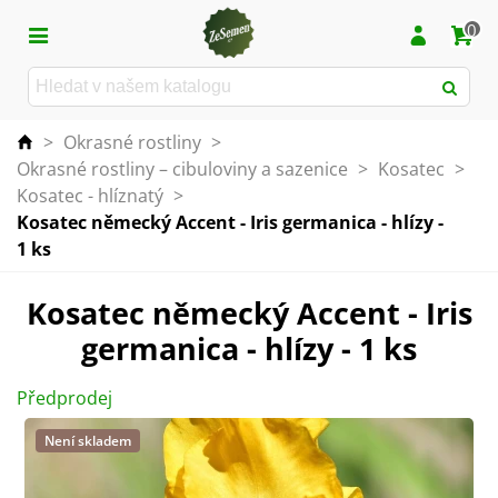
0
>
Okrasné rostliny
>
Okrasné rostliny – cibuloviny a sazenice
>
Kosatec
>
Kosatec - hlíznatý
>
Kosatec německý Accent - Iris germanica - hlízy -
1 ks
Kosatec německý Accent - Iris
germanica - hlízy - 1 ks
Předprodej
Není skladem