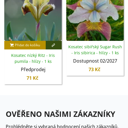
Přidat do košíku
Kosatec sibiřský Sugar Rush
- Iris sibirica - hlízy - 1 ks
Kosatec nízký Ritz - Iris
Dostupnost 02/2027
pumila - hlízy - 1 ks
Předprodej
73 Kč
71 Kč
OVĚŘENO NAŠIMI ZÁKAZNÍKY
Prohlédněte si vybraná hodnocení našich zákazníků.