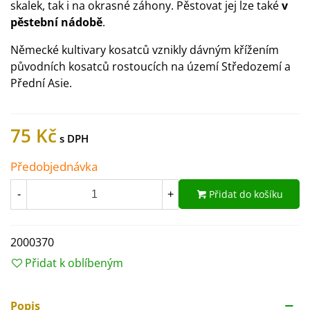
skalek, tak i na okrasné záhony. Pěstovat jej lze také
v
pěstební nádobě
.
Německé kultivary kosatců vznikly dávným křížením
původních kosatců rostoucích na území Středozemí a
Přední Asie.
75 Kč
Předobjednávka
Přidat do košíku
-
+
2000370
Přidat k oblíbeným
Popis