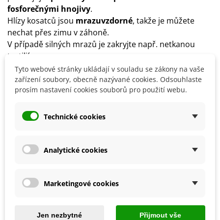
fosforečnými hnojivy
.
Hlízy kosatců jsou
mrazuvzdorné
, takže je můžete
nechat přes zimu v záhoně.
V případě silných mrazů je zakryjte např. netkanou
textilií.
Odkvetlé květy odstřihávejte.
Tyto webové stránky ukládají v souladu se zákony na vaše
Doporučujeme kosatec
po 3 letech vyjmout z půdy a
zařízení soubory, obecně nazývané cookies. Odsouhlaste
prosím nastavení cookies souborů pro použití webu.
přesadit na jiné stanoviště
, jinak by kosatec mohl
začít chřadnout.
Technické cookies
Detaily produktu
Analytické cookies
SOUVISEJÍCÍ PRODUKTY
Marketingové cookies
Jen nezbytné
Přijmout vše