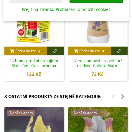
Přejít na stránku Prohlášení o použití cookies
Přidat do košíku
Přidat do košíku
Ochrana proti přezimujícím
Vermikompost na kvetoucí
škůdcům - Ekol - ochrana
rostliny - BoPon - 500 ml
rostlin - 100 ml
126 Kč
73 Kč
8 OSTATNÍ PRODUKTY ZE STEJNÉ KATEGORIE:
Není skladem
Není skladem