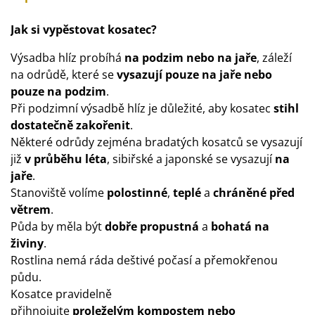
Jak si vypěstovat kosatec?
Výsadba hlíz probíhá
na podzim nebo na jaře
, záleží
na odrůdě, které se
vysazují pouze na jaře nebo
pouze na podzim
.
Při podzimní výsadbě hlíz je důležité, aby kosatec
stihl
dostatečně zakořenit
.
Některé odrůdy zejména bradatých kosatců se vysazují
již
v průběhu léta
, sibiřské a japonské se vysazují
na
jaře
.
Stanoviště volíme
polostinné
,
teplé
a
chráněné před
větrem
.
Půda by měla být
dobře
propustná
a
bohatá na
živiny
.
Rostlina nemá ráda deštivé počasí a přemokřenou
půdu.
Kosatce pravidelně
přihnojujte
proleželým
kompostem nebo