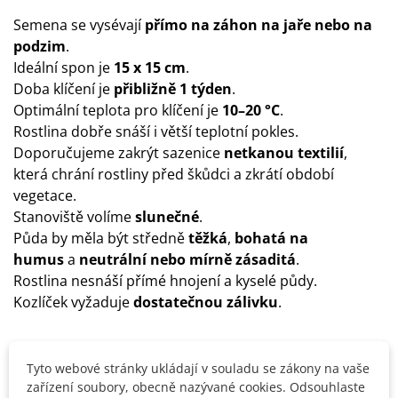
Semena se vysévají
přímo na záhon na jaře nebo na
podzim
.
Ideální spon je
15 x 15 cm
.
Doba klíčení je
přibližně 1 týden
.
Optimální teplota pro klíčení je
10–20 °C
.
Rostlina dobře snáší i větší teplotní pokles.
Doporučujeme zakrýt sazenice
netkanou textilií
,
která chrání rostliny před škůdci a zkrátí období
vegetace.
Stanoviště volíme
slunečné
.
Půda by měla být středně
těžká
,
bohatá na
humus
a
neutrální nebo mírně zásaditá
.
Rostlina nesnáší přímé hnojení a kyselé půdy.
Kozlíček vyžaduje
dostatečnou zálivku
.
Detaily produktu
Tyto webové stránky ukládají v souladu se zákony na vaše
zařízení soubory, obecně nazývané cookies. Odsouhlaste