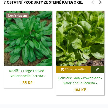
7 OSTATNÍ PRODUKTY ZE STEJNÉ KATEGORIE:
Není skladem
Přidat do košíku
Kozlíček Large Leaved -
Vallerianella locusta -
Polníček Gala - PowerSaat -
semena - 150 ks
35 Kč
Valerianella locusta -
semena Kiepenkerl - 1 ks
104 Kč