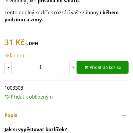
Je vhodný jako
přísada do salátů.
Tento odolný kozlíček rozzáří vaše záhony
i během
podzimu a zimy.
31 Kč
Skladem
Přidat do košíku
-
+
1003308
Přidat k oblíbeným
Popis
Jak si vypěstovat kozlíček?