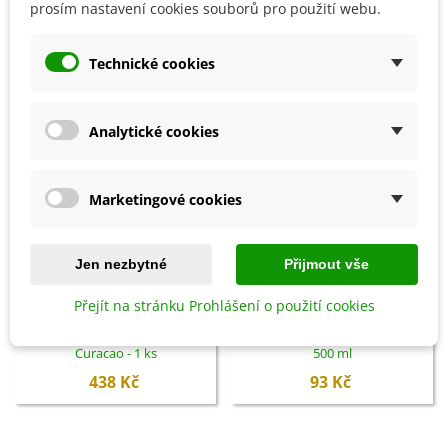
prosím nastavení cookies souborů pro použití webu.
SOUVISEJÍCÍ PRODUKTY
Technické cookies
Analytické cookies
Marketingové cookies
Jen nezbytné
Přijmout vše
Přidat do košíku
Přidat do košíku
Přejít na stránku Prohlášení o použití cookies
Ptačí budka zelená Beach Hut
Hnojivo na zeleninu - BoPon -
Curacao - 1 ks
500 ml
438 Kč
93 Kč