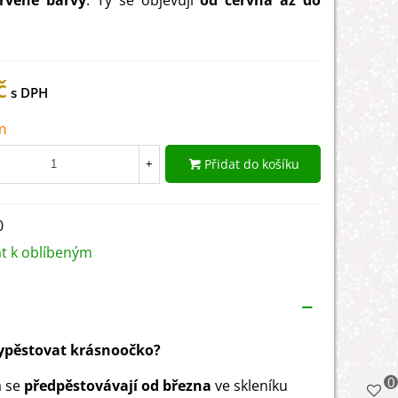
ervené barvy
. Ty se objevují
od června až do
č
m
Přidat do košíku
+
0
at k oblíbeným
vypěstovat krásnoočko?
0
 se
předpěstovávají od března
ve skleníku