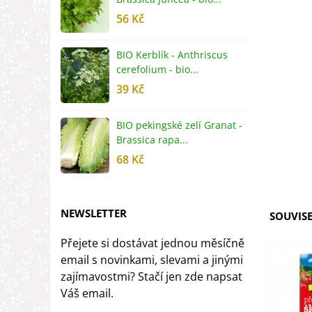
56 Kč
5
BIO Kerblík - Anthriscus
B
cerefolium - bio...
O
39 Kč
5
BIO pekingské zelí Granat -
B
Brassica rapa...
r
68 Kč
8
NEWSLETTER
SOUVISE
Přejete si dostávat jednou měsíčně
email s novinkami, slevami a jinými
zajímavostmi? Stačí jen zde napsat
Váš email.