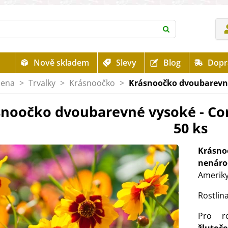
Nově skladem
Slevy
Blog
Dopr
mena
>
Trvalky
>
Krásnoočko
>
Krásnoočko dvoubarevné 
noočko dvoubarevné vysoké - Core
50 ks
Krásn
nenáro
Ameriky
Rostlin
Pro ro