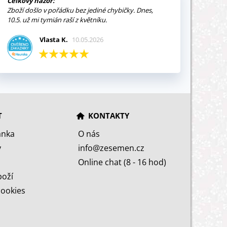
Celkový názor:
Zboží došlo v pořádku bez jediné chybičky. Dnes,
10.5. už mi tymián raší z květníku.
Vlasta K.
10.05.2026
T
KONTAKTY
ánka
O nás
y
info@zesemen.cz
Online chat (8 - 16 hod)
boží
cookies