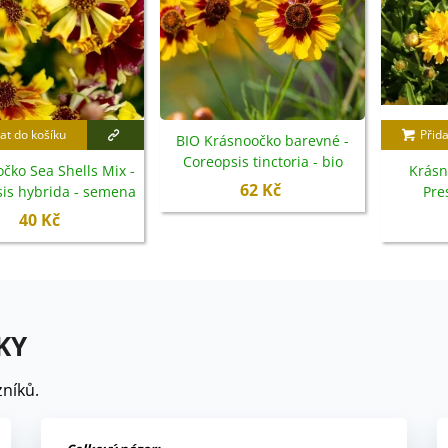
at do košíku
Přida
BIO Krásnoočko barevné -
Coreopsis tinctoria - bio
čko Sea Shells Mix -
Krásn
semena - 50 ks
62 Kč
is hybrida - semena
Pre
- 50 ks
grandifl
40 Kč
KY
níků.