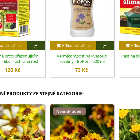
at do košíku
Přidat do košíku
Přida
a proti přezimujícím
Vermikompost na kvetoucí
Past na sl
 Ekol - ochrana rostlin
rostliny - BoPon - 500 ml
- 100 ml
126 Kč
73 Kč
NÍ PRODUKTY ZE STEJNÉ KATEGORIE:
Není skladem