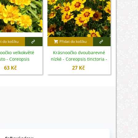
t do košíku
Přidat do košíku
Krásnooč
Coreopsi
oočko velkokvěté
Krásnoočko dvoubarevné
sto - Coreopsis
nízké - Coreopsis tinctoria -
ora - semena - 20 ks
semena - 50 ks
63 Kč
27 Kč