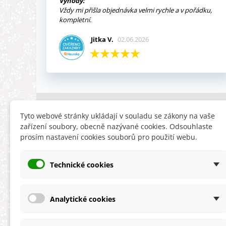
Výhody:
Vždy mi přišla objednávka velmi rychle a v pořádku,
kompletní.
Jitka V.
02.06.2026
INFORMACE
HLEDÁTE
Tyto webové stránky ukládají v souladu se zákony na vaše
zařízení soubory, obecně nazývané cookies. Odsouhlaste
Obchodní podmínky
Slevy
prosím nastavení cookies souborů pro použití webu.
Reklamační řád
Novinky
Ochrana osobních údajů
Nyní doporuču
Technické cookies
Cookies
Mapa stránek
ÚKZÚZ info a odkazy
Analytické cookies