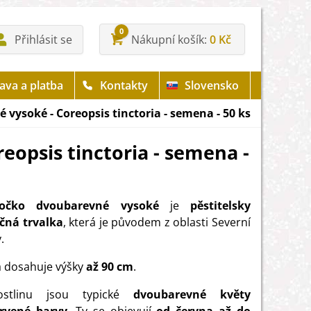
0
Přihlásit se
Nákupní košík
0 Kč
ava a platba
Kontakty
Slovensko
vysoké - Coreopsis tinctoria - semena - 50 ks
opsis tinctoria - semena -
oočko dvoubarevné vysoké
je
pěstitelsky
čná trvalka
, která je původem z oblasti Severní
.
a dosahuje výšky
až 90 cm
.
stlinu jsou typické
dvoubarevné květy