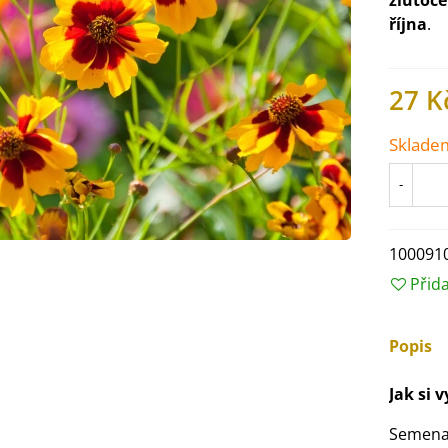
žlutoč
října
.
27 K
Sklade
-
100091
Přid
IO Ředkev bílá Laurin -
Popis
aphanus sativus - bio...
4 Kč
Jak si 
IO Mangold duhový - Beta
Semena
ulgaris - bio semena...