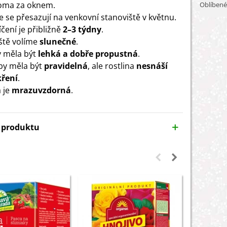
oma za oknem.
Oblíbené
e se přesazují na venkovní stanoviště v květnu.
čení je přibližně
2–3 týdny
.
ště volíme
slunečné
.
 měla být
lehká a dobře propustná
.
 by měla být
pravidelná
, ale rostlina
nesnáší
ření
.
 je
mrazuvzdorná
.
y produktu