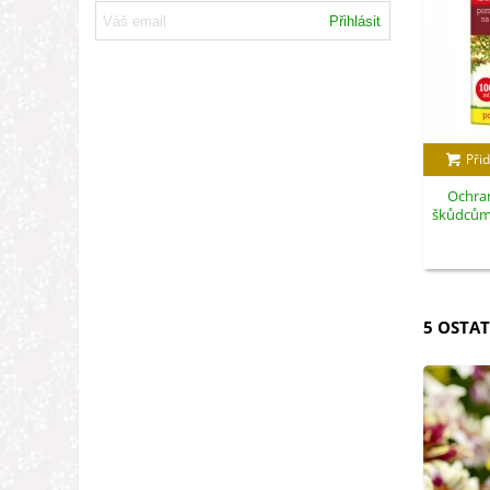
Přihlásit
Přid
Ochran
škůdcům -
5 OSTAT