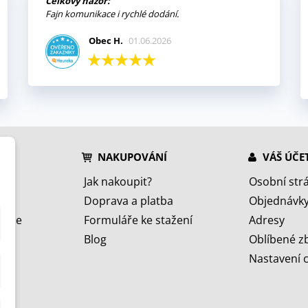
Celkový názor:
Fajn komunikace i rychlé dodání.
Obec H.
01.06.2026
NAKUPOVÁNÍ
VÁŠ ÚČE
Jak nakoupit?
Osobní str
Doprava a platba
Objednávk
jeme
Formuláře ke stažení
Adresy
Blog
Oblíbené z
Nastavení 