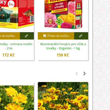
t do košíku
Přidat do košíku
Přidat
imáky - ochrana rostlin
Biominerální hnojivo pro růže a
Nůžky na 
- 2 ks
trvalky - Orgamin - 1 kg
S
172 Kč
150 Kč
Není sk