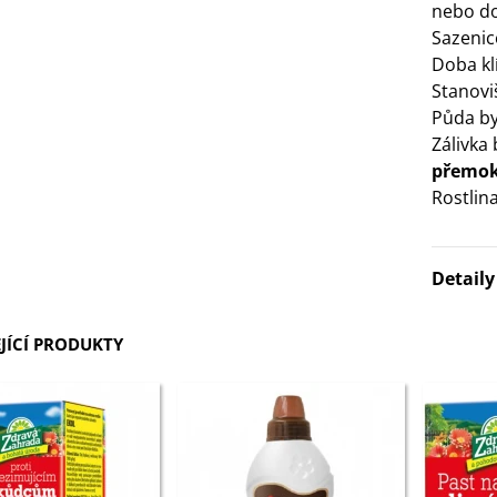
nebo d
3 Kč
Sazenic
Doba klí
IO Bazalka pravá červená -
Stanovi
cimum basilicum -...
Půda by
6 Kč
Zálivka
přemok
Rostlina
IO Stévie sladká - Stevia
ebaudiana - bio...
4 Kč
Detail
JÍCÍ PRODUKTY