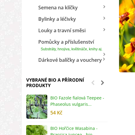
Semena na klíčky
Bylinky a léčivky
Louky a travní směsi
Pomůcky a příslušenství
Substráty, hnojiva, květináče, knihy aj.
Dárkové balíčky a vouchery
VYBRANÉ BIO A PŘÍRODNÍ
PRODUKTY
BIO Fazole fialová Teepee -
B
Phaseolus vulgaris...
R
54 Kč
5
BIO Hořčice Wasabina -
B
Brassica juncea - bio...
v