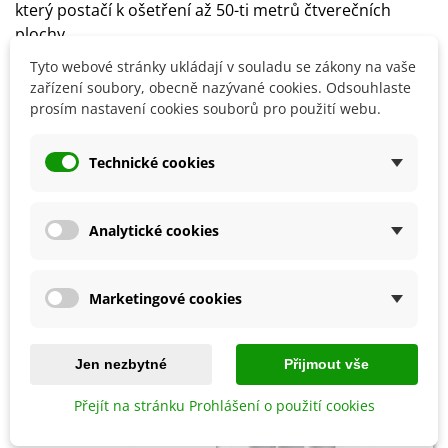
který postačí k ošetření až 50-ti metrů čtverečních
plochy
Přesné dávkování a způsob použití naleznete na obalu
Tyto webové stránky ukládají v souladu se zákony na vaše
výrobku
zařízení soubory, obecně nazývané cookies. Odsouhlaste
prosím nastavení cookies souborů pro použití webu.
Detaily produktu
Technické cookies
SOUVISEJÍCÍ PRODUKTY
Analytické cookies
Marketingové cookies
Jen nezbytné
Přijmout vše
Přejít na stránku Prohlášení o použití cookies