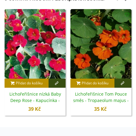
Přidat do košíku
Přidat do košíku
Lichořeřišnice nízká Baby
Lichořeřišnice Tom Pouce
Deep Rose - Kapucínka -
směs - Tropaeolum majus -
Tropaeolum minus -
semena - 15 ks
39 Kč
35 Kč
semena - 8 ks