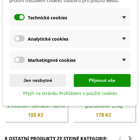
prosím nastavení cookies souborů pro použití webu.
SOUVISEJÍCÍ PRODUKTY
Technické cookies
Analytické cookies
Marketingové cookies
Jen nezbytné
Přijmout vše
Přidat do košíku
Přidat do košíku
Přejít na stránku Prohlášení o použití cookies
Biochar Mini start - aktivní uhlí
Hoštické slepičince -
k rostlinám - Devrakon - 300 ml
granulované - 2,5 kg
105 Kč
178 Kč
8 OSTATNÍ PRODUKTY ZE STEJNÉ KATEGORIE: