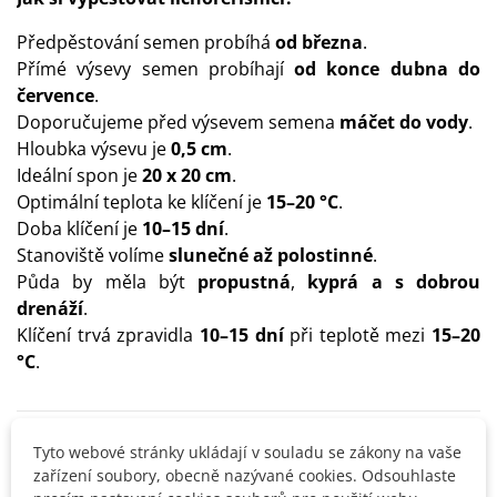
Předpěstování semen probíhá
od března
.
Přímé výsevy semen probíhají
od konce dubna do
července
.
Doporučujeme před výsevem semena
máčet do vody
.
Hloubka výsevu je
0,5 cm
.
Ideální spon je
20 x 20 cm
.
Optimální teplota ke klíčení je
15–20 °C
.
Doba klíčení je
10–15 dní
.
Stanoviště volíme
slunečné až polostinné
.
Půda by měla být
propustná
,
kyprá a s dobrou
drenáží
.
Klíčení trvá zpravidla
10–15 dní
při teplotě mezi
15–20
°C
.
Detaily produktu
Tyto webové stránky ukládají v souladu se zákony na vaše
zařízení soubory, obecně nazývané cookies. Odsouhlaste