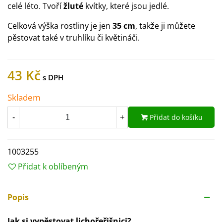
celé léto. Tvoří
žluté
kvítky, které jsou jedlé.
Celková výška rostliny je jen
35 cm
, takže ji můžete
pěstovat také v truhlíku či květináči.
43 Kč
Skladem
Přidat do košíku
-
+
1003255
Přidat k oblíbeným
Popis
Jak si vypěstovat lichořeřišnici?