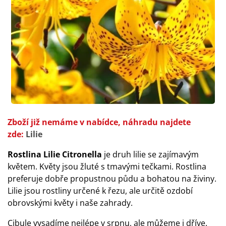
Zboží již nemáme v nabídce, náhradu najdete
zde:
Lilie
Rostlina Lilie Citronella
je druh lilie se zajímavým
květem. Květy jsou žluté s tmavými tečkami. Rostlina
preferuje dobře propustnou půdu a bohatou na živiny.
Lilie jsou rostliny určené k řezu, ale určitě ozdobí
obrovskými květy i naše zahrady.
Cibule vysadíme nejlépe v srpnu, ale můžeme i dříve.