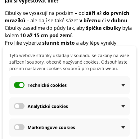
Jak si vypěstovat lilie?
Cibulky se vysazují na podzim – od
září
až
do prvních
mrazíků
– ale dají se také sázet
v březnu
či
v dubnu
.
Cibulky zasadíme do půdy tak, aby
špička cibulky
byla
kolem
10 až 15 cm pod zemí
.
Pro lilie vyberte
slunné místo
a aby lépe vynikly,
doporučuje se je sázet ve skupinkách.
Tyto webové stránky ukládají v souladu se zákony na vaše
Rostlina preferuje dobře
propustnou půdu
, bohatou
zařízení soubory, obecně nazývané cookies. Odsouhlaste
na živiny, neutrální či mírně kyselou.
prosím nastavení cookies souborů pro použití webu.
Na dno výsadby dejte
drenáž
z písku či štěrku.
Rostlině dopřejte
přiměřenou zálivku
.
Technické cookies
Lilie jsou
mrazuvzdorné
, v zimě nevyžadují žádnou
zvláštní péči.
Analytické cookies
Detaily produktu
Marketingové cookies
SOUVISEJÍCÍ PRODUKTY