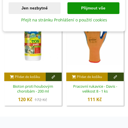
Jen nezbytné
Přijmout vše
Sleva
Přejít na stránku Prohlášení o použití cookies
Přidat do košíku
Přidat do košíku
Bioton proti houbovým
Pracovní rukavice - Davis -
chorobám - 200 ml
velikost 8 - 1 ks
120 Kč
111 Kč
172 Kč