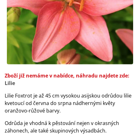
Zboží již nemáme v nabídce, náhradu najdete zde:
Lilie
Lilie Foxtrot je až 45 cm vysokou asijskou odrůdou lilie
kvetoucí od června do srpna nádhernými květy
oranžovo-růžové barvy.
Odrůda je vhodná k pěstování nejen v okrasných
záhonech, ale také skupinových výsadbách.