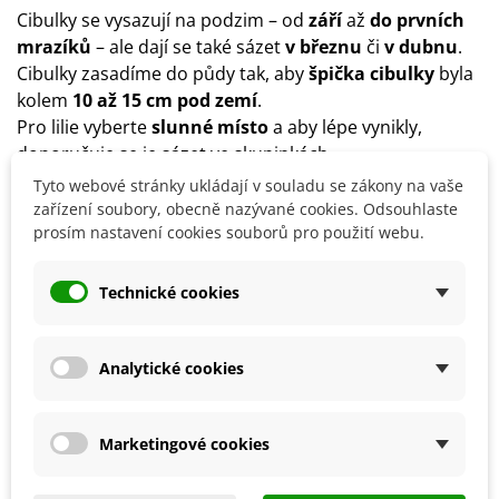
Cibulky se vysazují na podzim – od
září
až
do prvních
mrazíků
– ale dají se také sázet
v březnu
či
v dubnu
.
Cibulky zasadíme do půdy tak, aby
špička cibulky
byla
kolem
10 až 15 cm pod zemí
.
Pro lilie vyberte
slunné místo
a aby lépe vynikly,
doporučuje se je sázet ve skupinkách.
Rostlina preferuje dobře
propustnou půdu
, bohatou
Tyto webové stránky ukládají v souladu se zákony na vaše
na živiny, neutrální či mírně kyselou.
zařízení soubory, obecně nazývané cookies. Odsouhlaste
prosím nastavení cookies souborů pro použití webu.
Na dno výsadby dejte
drenáž
z písku či štěrku.
Rostlině dopřejte
přiměřenou zálivku
.
Lilie jsou
mrazuvzdorné
, v zimě nevyžadují žádnou
Technické cookies
zvláštní péči.
Analytické cookies
Detaily produktu
Marketingové cookies
SOUVISEJÍCÍ PRODUKTY