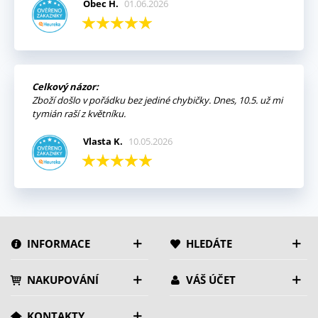
Obec H.
01.06.2026
Celkový názor:
Zboží došlo v pořádku bez jediné chybičky. Dnes, 10.5. už mi
tymián raší z květníku.
Vlasta K.
10.05.2026
INFORMACE
HLEDÁTE
NAKUPOVÁNÍ
VÁŠ ÚČET
KONTAKTY