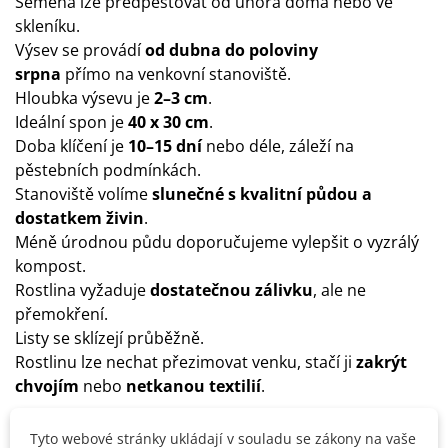
Semena lze předpěstovat od února doma nebo ve
skleníku.
Výsev se provádí
od dubna do poloviny
srpna
přímo na venkovní stanoviště.
Hloubka výsevu je
2–3 cm
.
Ideální spon je
40 x 30 cm
.
Doba klíčení je
10–15 dní
nebo déle, záleží na
pěstebních podmínkách.
Stanoviště volíme
slunečné
s kvalitní půdou a
dostatkem živin
.
Méně úrodnou půdu doporučujeme vylepšit o vyzrálý
kompost.
Rostlina vyžaduje
dostatečnou zálivku
, ale ne
přemokření.
Listy se sklízejí průběžně.
Rostlinu lze nechat přezimovat venku, stačí ji
zakrýt
chvojím
nebo
netkanou textilií
.
Tyto webové stránky ukládají v souladu se zákony na vaše