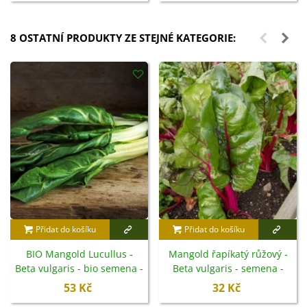
8 OSTATNÍ PRODUKTY ZE STEJNÉ KATEGORIE:
Přidat do košíku
Přidat do košíku
BIO Mangold Lucullus -
Mangold řapíkatý růžový -
Beta vulgaris - bio semena -
Beta vulgaris - semena -
45 ks
50 ks
53 Kč
32 Kč