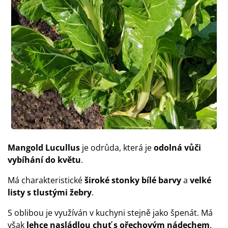
Mangold Lucullus
je odrůda, která je
odolná vůči
vybíhání do květu
.
Má charakteristické
široké stonky bílé barvy
a
velké
listy s tlustými žebry
.
S oblibou je využíván v kuchyni stejně jako špenát. Má
však
lehce nasládlou chuť s ořechovým nádechem
.