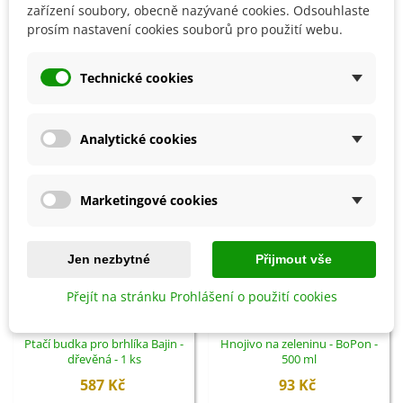
Detaily produktu
zařízení soubory, obecně nazývané cookies. Odsouhlaste
prosím nastavení cookies souborů pro použití webu.
SOUVISEJÍCÍ PRODUKTY
Technické cookies
Analytické cookies
Marketingové cookies
Jen nezbytné
Přijmout vše
Přejít na stránku Prohlášení o použití cookies
Přidat do košíku
Přidat do košíku
Ptačí budka pro brhlíka Bajin -
Hnojivo na zeleninu - BoPon -
dřevěná - 1 ks
500 ml
587 Kč
93 Kč