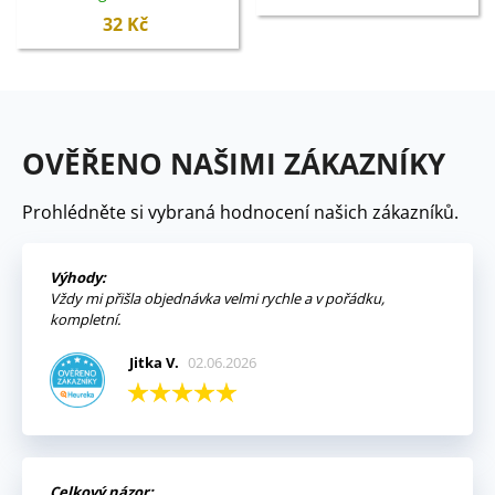
50 ks
32 Kč
OVĚŘENO NAŠIMI ZÁKAZNÍKY
Prohlédněte si vybraná hodnocení našich zákazníků.
Výhody:
Vždy mi přišla objednávka velmi rychle a v pořádku,
kompletní.
Jitka V.
02.06.2026
Celkový názor: