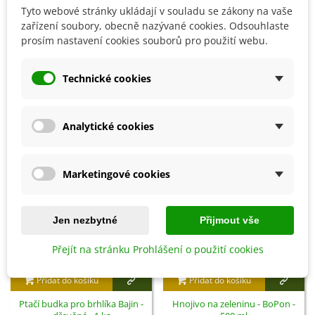
Tyto webové stránky ukládají v souladu se zákony na vaše
zařízení soubory, obecně nazývané cookies. Odsouhlaste
prosím nastavení cookies souborů pro použití webu.
Detaily produktu
Technické cookies
SOUVISEJÍCÍ PRODUKTY
Analytické cookies
Marketingové cookies
Jen nezbytné
Přijmout vše
Přejít na stránku Prohlášení o použití cookies
Přidat do košíku
Přidat do košíku
Ptačí budka pro brhlíka Bajin -
Hnojivo na zeleninu - BoPon -