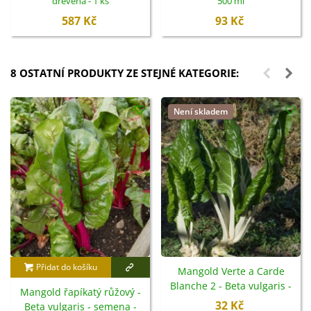
dřevěná - 1 ks
500 ml
587 Kč
93 Kč
8 OSTATNÍ PRODUKTY ZE STEJNÉ KATEGORIE:
Není skladem
Přidat do košíku
Mangold Verte a Carde
Blanche 2 - Beta vulgaris -
Mangold řapíkatý růžový -
semena - 50 ks
32 Kč
Beta vulgaris - semena -