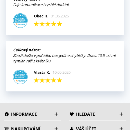
Fajn komunikace i rychlé dodání.
Obec H.
01.06.2026
Celkový názor:
Zboží došlo v pořádku bez jediné chybičky. Dnes, 10.5. už mi
tymián raší z květníku.
Vlasta K.
10.05.2026
INFORMACE
HLEDÁTE
NAKUPOVÁNÍ
VÁŠ ÚČET