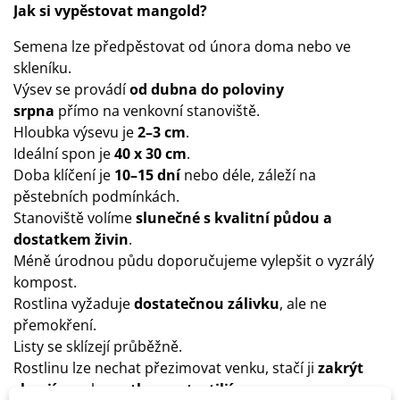
Jak si vypěstovat mangold?
Semena lze předpěstovat od února doma nebo ve
skleníku.
Výsev se provádí
od dubna do poloviny
srpna
přímo na venkovní stanoviště.
Hloubka výsevu je
2–3 cm
.
Ideální spon je
40 x 30 cm
.
Doba klíčení je
10–15 dní
nebo déle, záleží na
pěstebních podmínkách.
Stanoviště volíme
slunečné
s kvalitní půdou a
dostatkem živin
.
Méně úrodnou půdu doporučujeme vylepšit o vyzrálý
kompost.
Rostlina vyžaduje
dostatečnou zálivku
, ale ne
přemokření.
Listy se sklízejí průběžně.
Rostlinu lze nechat přezimovat venku, stačí ji
zakrýt
chvojím
nebo
netkanou textilií
.