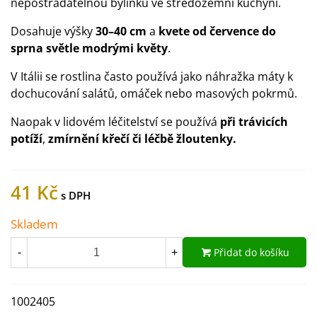
nepostradatelnou bylinku ve středozemní kuchyni.
Dosahuje výšky
30–40 cm
a
kvete od července do
sprna světle modrými květy
.
V Itálii se rostlina často používá jako náhražka máty k
dochucování salátů, omáček nebo masových pokrmů.
Naopak v lidovém léčitelství se používá
při trávicích
potíží
,
zmírnění křečí či léčbě žloutenky.
41 Kč
Skladem
Přidat do košíku
-
+
1002405