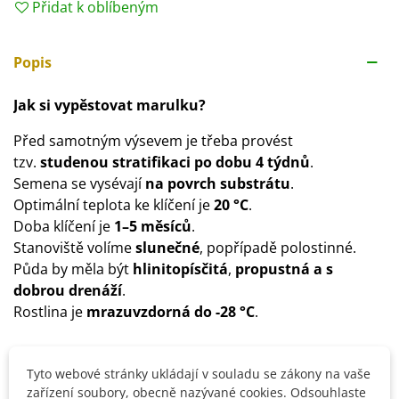
Přidat k oblíbeným
Popis
Jak si vypěstovat marulku?
Před samotným výsevem je třeba provést
tzv.
studenou stratifikaci
po dobu 4 týdnů
.
Semena se vysévají
na povrch substrátu
.
Optimální teplota ke klíčení je
20 °C
.
Doba klíčení je
1–5 měsíců
.
Stanoviště volíme
slunečné
, popřípadě polostinné.
Půda by měla být
hlinitopísčitá
,
propustná a s
dobrou drenáží
.
Rostlina je
mrazuvzdorná do -28 °C
.
Tyto webové stránky ukládají v souladu se zákony na vaše
Detaily produktu
zařízení soubory, obecně nazývané cookies. Odsouhlaste