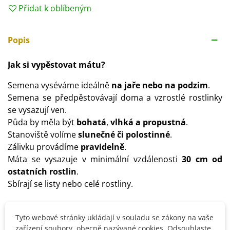
Přidat k oblíbeným
Popis
Jak si vypěstovat mátu?
Semena vyséváme ideálně
na jaře nebo na podzim
.
Semena se předpěstovávají doma a vzrostlé rostlinky
se vysazují ven.
Půda by měla být
bohatá
,
vlhká a propustná
.
Stanoviště volíme
slunečné či polostinné
.
Zálivku provádíme
pravidelně
.
Máta se vysazuje v minimální vzdálenosti
30 cm od
ostatních rostlin
.
Sbírají se listy nebo celé rostliny.
Tyto webové stránky ukládají v souladu se zákony na vaše
Detaily produktu
zařízení soubory, obecně nazývané cookies. Odsouhlaste