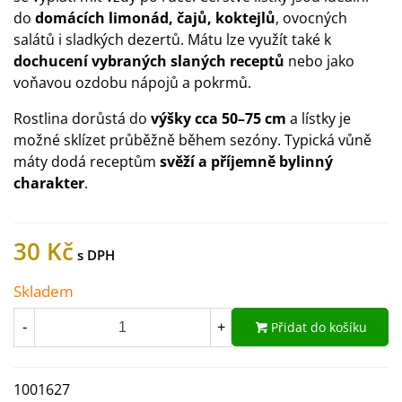
do
domácích limonád, čajů, koktejlů
, ovocných
salátů i sladkých dezertů. Mátu lze využít také k
dochucení vybraných slaných receptů
nebo jako
voňavou ozdobu nápojů a pokrmů.
Rostlina dorůstá do
výšky cca 50–75 cm
a lístky je
možné sklízet průběžně během sezóny. Typická vůně
máty dodá receptům
svěží a příjemně bylinný
charakter
.
30 Kč
Skladem
Přidat do košíku
-
+
1001627