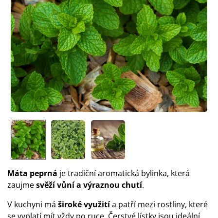
Máta peprná
je tradiční aromatická bylinka, která
zaujme
svěží vůní a výraznou chutí
.
V kuchyni má
široké využití
a patří mezi rostliny, které
se vyplatí mít vždy po ruce. Čerstvé lístky jsou ideální