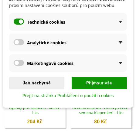
prosím nastavení cookies souborů pro použití webu.
SOUVISEJÍCÍ PRODUKTY
Technické cookies
Analytické cookies
Marketingové cookies
Jen nezbytné
Přijmout vše
Přejít na stránku Prohlášení o použití cookies
Přidat do košíku
Přidat do košíku
Bylinky pro každého - kniha -
Květinová směs - Ohnivý večer -
1 ks
semena Kiepenkerl - 1 ks
204 Kč
80 Kč