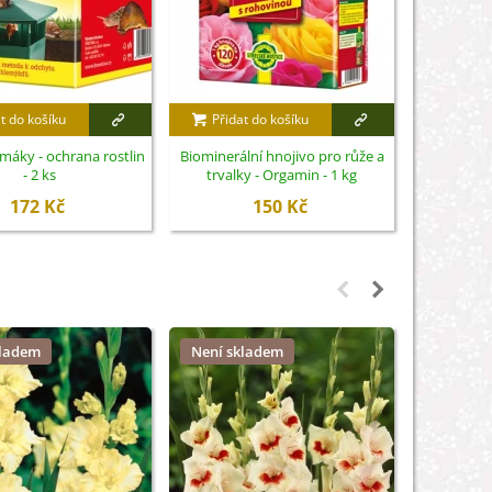
t do košíku
Přidat do košíku
Přidat
imáky - ochrana rostlin
Biominerální hnojivo pro růže a
Nůžky na 
- 2 ks
trvalky - Orgamin - 1 kg
S
172 Kč
150 Kč
kladem
Není skladem
Není sk