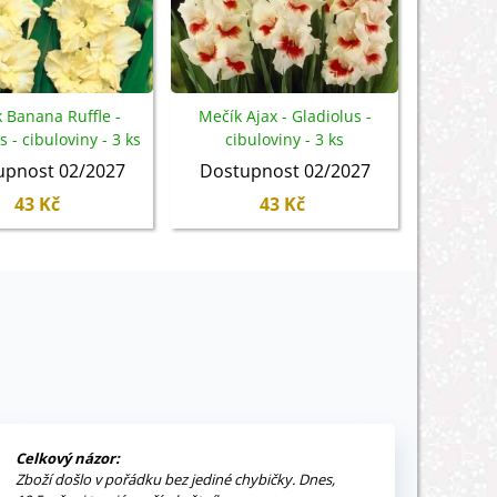
 Banana Ruffle -
Mečík Ajax - Gladiolus -
Mečík Ov
s - cibuloviny - 3 ks
cibuloviny - 3 ks
cib
upnost 02/2027
Dostupnost 02/2027
Dostu
43 Kč
43 Kč
Celkový názor:
Zboží došlo v pořádku bez jediné chybičky. Dnes,