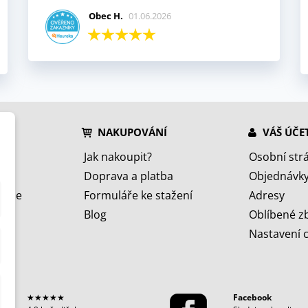
Obec H.
01.06.2026
NAKUPOVÁNÍ
VÁŠ ÚČE
Jak nakoupit?
Osobní str
Doprava a platba
Objednávk
jeme
Formuláře ke stažení
Adresy
Blog
Oblíbené z
Nastavení 
★★★★★
Facebook