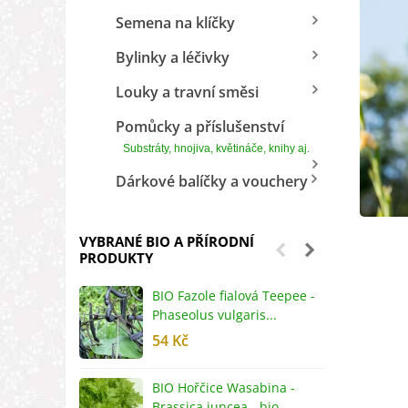
Semena na klíčky
Bylinky a léčivky
Louky a travní směsi
Pomůcky a příslušenství
Substráty, hnojiva, květináče, knihy aj.
Dárkové balíčky a vouchery
VYBRANÉ BIO A PŘÍRODNÍ
PRODUKTY
BIO Fazole fialová Teepee -
B
Phaseolus vulgaris...
R
54 Kč
5
BIO Hořčice Wasabina -
B
Brassica juncea - bio...
v