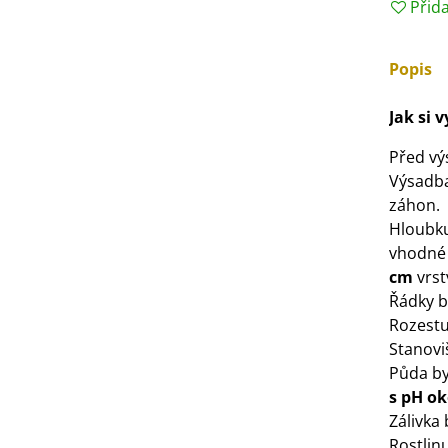
Přid
3 Kč
Popis
IO Bazalka pravá červená -
cimum basilicum -...
Jak si 
6 Kč
Před vý
IO Stévie sladká - Stevia
Výsadb
ebaudiana - bio...
záhon.
4 Kč
Hloubku 
vhodné
cm
vrst
Řádky b
Rozestu
Stanovi
Půda by
s pH ok
Zálivka
Rostlinu