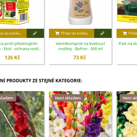
at do košíku
Přidat do košíku
Přida
a proti přezimujícím
Vermikompost na kvetoucí
Past na sl
 Ekol - ochrana rostlin
rostliny - BoPon - 500 ml
- 100 ml
126 Kč
73 Kč
NÍ PRODUKTY ZE STEJNÉ KATEGORIE:
skladem
Není skladem
Není s