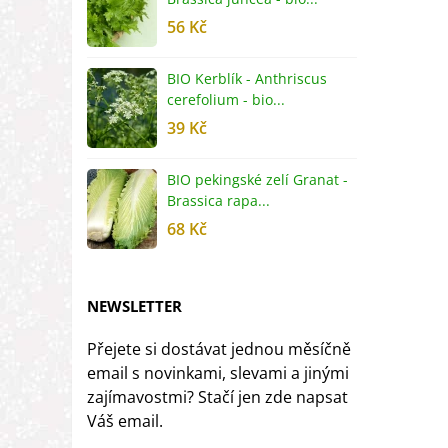
56 Kč
5
BIO Kerblík - Anthriscus
B
cerefolium - bio...
O
39 Kč
5
BIO pekingské zelí Granat -
B
Brassica rapa...
r
68 Kč
8
NEWSLETTER
Přejete si dostávat jednou měsíčně
email s novinkami, slevami a jinými
zajímavostmi? Stačí jen zde napsat
Váš email.