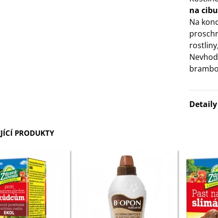
na cibu
Na konc
proschn
rostliny
Nevhodn
brambor
Detail
JÍCÍ PRODUKTY