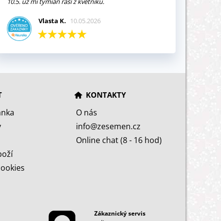
10.5. už mi tymián raší z květníku.
Vlasta K.
10.05.2026
T
KONTAKTY
ánka
O nás
y
info@zesemen.cz
Online chat (8 - 16 hod)
boží
cookies
Zákaznický servis