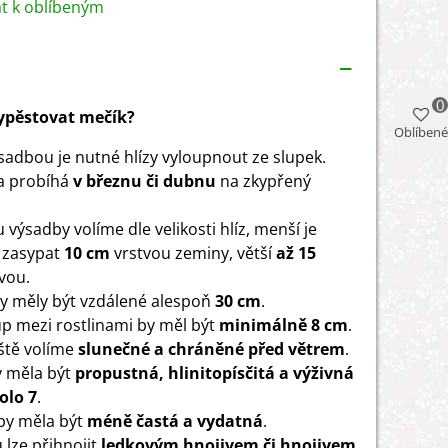
at k oblíbeným
0
vypěstovat mečík?
Oblíbené
sadbou je nutné hlízy vyloupnout ze slupek.
a probíhá
v březnu či dubnu
na zkypřený
výsadby volíme dle velikosti hlíz, menší je
 zasypat
10 cm
vrstvou zeminy, větší
až 15
vou.
y měly být vzdálené alespoň
30 cm
.
p mezi rostlinami by měl být
minimálně 8 cm
.
ště volíme
slunečné a
chráněné před větrem
.
 měla být
propustná, hlinitopísčitá a výživná
olo 7
.
 by měla být
méně častá a vydatná
.
 lze přihnojit
ledkovým hnojivem či hnojivem