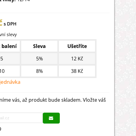
č
ní slevy
 balení
Sleva
Ušetříte
5
5%
12 Kč
10
8%
38 Kč
jednávka
íme vás, až produkt bude skladem. Vložte váš
9