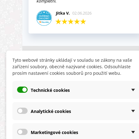
kompletní.
Jitka V.
02.06.2026
INFORMACE
HLEDÁTE
Tyto webové stránky ukládají v souladu se zákony na vaše
zařízení soubory, obecně nazývané cookies. Odsouhlaste
Obchodní podmínky
Slevy
prosím nastavení cookies souborů pro použití webu.
Reklamační řád
Novinky
Ochrana osobních údajů
Nyní doporuču
Technické cookies
Cookies
Mapa stránek
ÚKZÚZ info a odkazy
Analytické cookies
Marketingové cookies
★★★★★