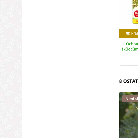
Přid
Ochran
škůdcům -
8 OSTAT
Není 