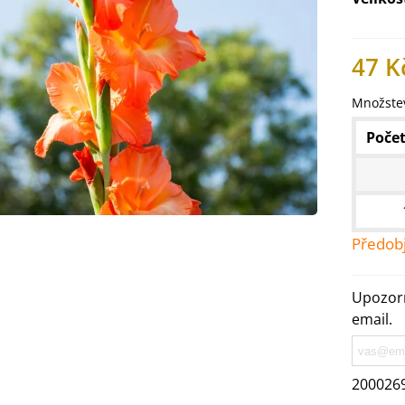
47 K
Množstev
Počet
Předob
IO Ředkev bílá Laurin -
Upozorn
aphanus sativus - bio...
email.
4 Kč
200026
IO Mangold duhový - Beta
ulgaris - bio semena...