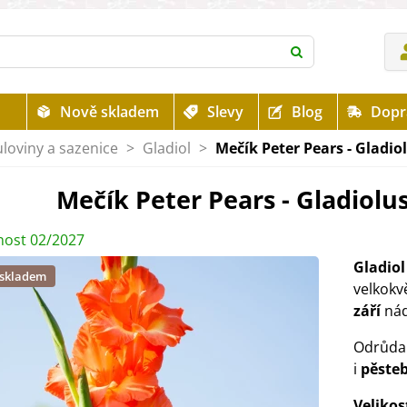
Nově skladem
Slevy
Blog
Dopr
uloviny a sazenice
>
Gladiol
>
Mečík Peter Pears - Gladiol
Mečík Peter Pears - Gladiolus 
ost 02/2027
Gladiol
 skladem
velkokv
září
nád
Odrůda 
i
pěste
Velikos