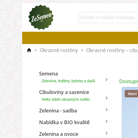
>
Okrasné rostliny
>
Okrasné rostliny – cib
Semena
Dostupn
Zelenina, květiny, bylinky a další
Cibuloviny a sazenice
Není
Velký výběr okrasných rostlin
Zelenina - sadba
Nabídka v BIO kvalitě
Zelenina a ovoce