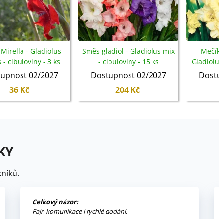
Mirella - Gladiolus
Směs gladiol - Gladiolus mix
Mečík
- cibuloviny - 3 ks
- cibuloviny - 15 ks
Gladiolu
upnost 02/2027
Dostupnost 02/2027
Dost
36 Kč
204 Kč
KY
níků.
Celkový názor:
Fajn komunikace i rychlé dodání.