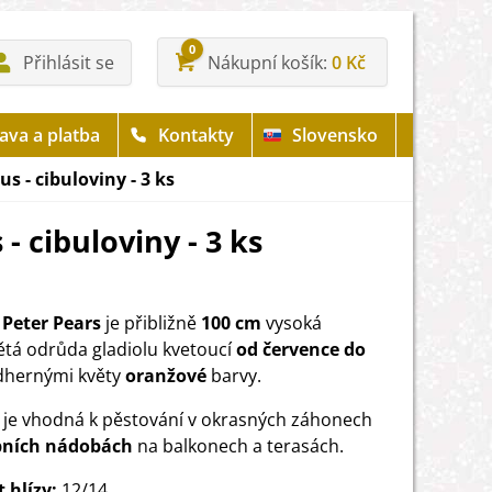
0
Přihlásit se
Nákupní košík
0 Kč
ava a platba
Kontakty
Slovensko
us - cibuloviny - 3 ks
- cibuloviny - 3 ks
 Peter Pears
je přibližně
100 cm
vysoká
ětá odrůda gladiolu kvetoucí
od července do
hernými květy
oranžové
barvy.
je vhodná k pěstování v okrasných záhonech
bních nádobách
na balkonech a terasách.
t hlízy:
12/14