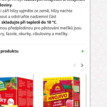
loviny
.
i září hlízy vyjměte ze země, hlízy nechte
out a odstraňte nadzemní část
,
skladujte při teplotě do 10 °C
.
ou předplodinou pro pěstování mečíků jsou
y, fazole, okurky, cibuloviny a mečíky.
y produktu