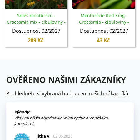
Směs montbrécií -
Montbrécie Red King -
Crocosmia mix - cibuloviny -
Crocosmia - cibuloviny -
20 ks
4 ks
Dostupnost 02/2027
Dostupnost 02/2027
289 Kč
43 Kč
OVĚŘENO NAŠIMI ZÁKAZNÍKY
Prohlédněte si vybraná hodnocení našich zákazníků.
Výhody:
Vždy mi přišla objednávka velmi rychle a v pořádku,
kompletní.
Jitka V.
02.06.2026