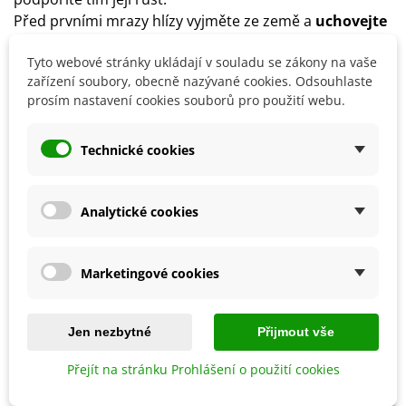
Před prvními mrazy hlízy vyjměte ze země a
uchovejte
je v chladu a suchu
.
Tyto webové stránky ukládají v souladu se zákony na vaše
Mírnou zimu přečkají i na venkovním záhoně, ale je
zařízení soubory, obecně nazývané cookies. Odsouhlaste
nutné je zakrýt chvojím či mulčovací kůrou.
prosím nastavení cookies souborů pro použití webu.
Technické cookies
Detaily produktu
SOUVISEJÍCÍ PRODUKTY
Analytické cookies
Marketingové cookies
Jen nezbytné
Přijmout vše
Přejít na stránku Prohlášení o použití cookies