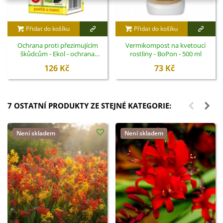
Přidat do košíku
Přidat do košíku
Ochrana proti přezimujícím
Vermikompost na kvetoucí
škůdcům - Ekol - ochrana
rostliny - BoPon - 500 ml
rostlin - 100 ml
126 Kč
73 Kč
7 OSTATNÍ PRODUKTY ZE STEJNÉ KATEGORIE:
Není skladem
Není skladem