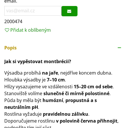
email.
2000474
Přidat k oblíbeným
Popis
Jak si vypěstovat montbrécii?
Výsadba probíhá
na jaře
, nejdříve koncem dubna.
Hloubka výsadby je
7–10 cm
.
Hlízy vysazujeme ve vzdálenosti
15–20 cm od sebe
.
Stanoviště volíme
slunečné či mírně polostinné
.
Půda by měla být
humózní
,
propustná a s
neutrálním pH
.
Rostlina vyžaduje
pravidelnou zálivku
.
Doporučujeme rostlinu
v polovině června přihnojit
,
podpoříte tím její růst.