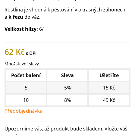
Rostlina je vhodná k pěstování v okrasných záhonech
a
k řezu
do váz.
Velikost hlízy:
6/+
62 Kč
Množstevní slevy
Počet balení
Sleva
Ušetříte
5
5%
15 Kč
10
8%
49 Kč
Předobjednávka
Upozorníme vás, až produkt bude skladem. Vložte váš