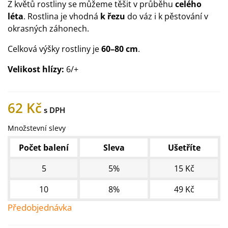
Z květů rostliny se můžeme těšit v průběhu
celého
léta
. Rostlina je vhodná
k řezu
do váz i k pěstování v
okrasných záhonech.
Celková výšky rostliny je
60–80 cm
.
Velikost hlízy:
6/+
62 Kč
Množstevní slevy
Počet balení
Sleva
Ušetříte
5
5%
15 Kč
10
8%
49 Kč
Předobjednávka