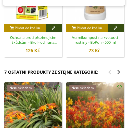
Přidat do košíku
Přidat do košíku
Ochrana proti přezimujícím
Vermikompost na kvetoucí
škůdcům - Ekol - ochrana
rostliny - BoPon - 500 ml
rostlin - 100 ml
126 Kč
73 Kč
7 OSTATNÍ PRODUKTY ZE STEJNÉ KATEGORIE:
Není skladem
Není skladem