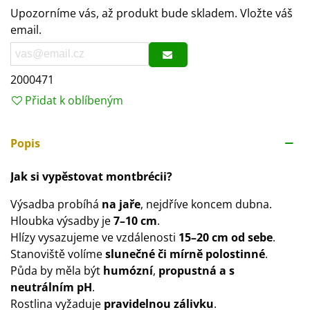
Upozorníme vás, až produkt bude skladem. Vložte váš
email.
2000471
Přidat k oblíbeným
Popis
Jak si vypěstovat montbrécii?
Výsadba probíhá
na jaře
, nejdříve koncem dubna.
Hloubka výsadby je
7–10 cm
.
Hlízy vysazujeme ve vzdálenosti
15–20 cm od sebe
.
Stanoviště volíme
slunečné či mírně polostinné
.
Půda by měla být
humózní
,
propustná a s
neutrálním pH
.
Rostlina vyžaduje
pravidelnou zálivku
.