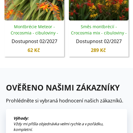
Montbrécie Meteor -
Směs montbrécií -
Crocosmia - cibuloviny -
Crocosmia mix - cibuloviny -
4 ks
20 ks
Dostupnost 02/2027
Dostupnost 02/2027
62 Kč
289 Kč
OVĚŘENO NAŠIMI ZÁKAZNÍKY
Prohlédněte si vybraná hodnocení našich zákazníků.
Výhody:
Vždy mi přišla objednávka velmi rychle a v pořádku,
kompletní.