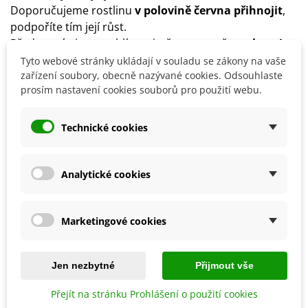
Doporučujeme rostlinu
v polovině června přihnojit
,
podpoříte tím její růst.
Před prvními mrazy hlízy vyjměte ze země a
uchovejte
je v chladu a suchu
.
Tyto webové stránky ukládají v souladu se zákony na vaše
Mírnou zimu přečkají i na venkovním záhoně, ale je
zařízení soubory, obecně nazývané cookies. Odsouhlaste
prosím nastavení cookies souborů pro použití webu.
nutné je zakrýt chvojím či mulčovací kůrou.
Technické cookies
Detaily produktu
Analytické cookies
SOUVISEJÍCÍ PRODUKTY
Marketingové cookies
Jen nezbytné
Přijmout vše
Přejít na stránku Prohlášení o použití cookies