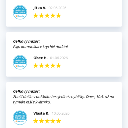
Jitka V.
02.06.2026
Celkový názor:
Fajn komunikace i rychlé dodání.
Obec H.
01.06.2026
Celkový názor:
Zboží došlo v pořádku bez jediné chybičky. Dnes, 10.5. už mi
tymián raší z květníku.
Vlasta K.
10.05.2026