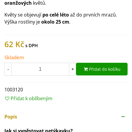
oranžových
květů.
Květy se objevují
po celé léto
až do prvních mrazů.
Výška rostliny je
okolo 25 cm
.
62 Kč
Skladem
Přidat do košíku
-
+
1003120
Přidat k oblíbeným
Popis
Jak si vypěstovat netýkavku?