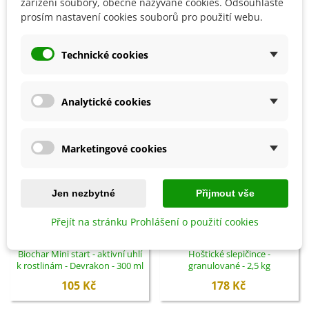
zařízení soubory, obecně nazývané cookies. Odsouhlaste
prosím nastavení cookies souborů pro použití webu.
SOUVISEJÍCÍ PRODUKTY
Technické cookies
Analytické cookies
Marketingové cookies
Jen nezbytné
Přijmout vše
Přejít na stránku Prohlášení o použití cookies
Přidat do košíku
Přidat do košíku
Biochar Mini start - aktivní uhlí
Hoštické slepičince -
k rostlinám - Devrakon - 300 ml
granulované - 2,5 kg
105 Kč
178 Kč