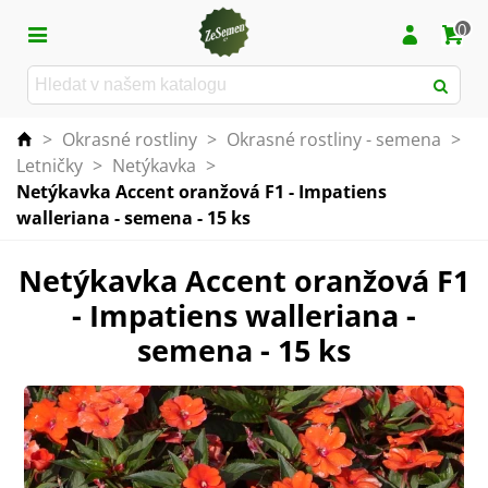
0
>
Okrasné rostliny
>
Okrasné rostliny - semena
>
Letničky
>
Netýkavka
>
Netýkavka Accent oranžová F1 - Impatiens
walleriana - semena - 15 ks
Netýkavka Accent oranžová F1
- Impatiens walleriana -
semena - 15 ks