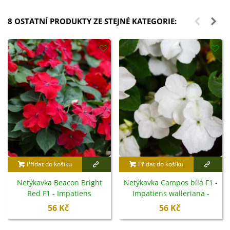
8 OSTATNÍ PRODUKTY ZE STEJNÉ KATEGORIE:
Přidat do košíku
Přidat do košíku
Netýkavka Beacon Bright
Netýkavka Campos bílá F1 -
Red F1 - Impatiens
Impatiens walleriana -
walleriana - semena - 15 ks
semena - 20 ks
56 Kč
56 Kč