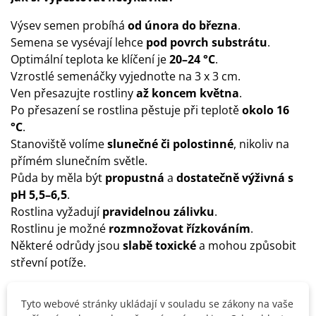
Výsev semen probíhá
od února do března
.
Semena se vysévají lehce
pod povrch substrátu
.
Optimální teplota ke klíčení je
20–24 °C
.
Vzrostlé semenáčky vyjednoťte na 3 x 3 cm.
Ven přesazujte rostliny
až koncem května
.
Po přesazení se rostlina pěstuje při teplotě
okolo 16
°C
.
Stanoviště volíme
slunečné či polostinné
, nikoliv na
přímém slunečním světle.
Půda by měla být
propustná
a
dostatečně výživná s
pH 5,5–6,5
.
Rostlina vyžadují
pravidelnou zálivku
.
Rostlinu je možné
rozmnožovat řízkováním
.
Některé odrůdy jsou
slabě toxické
a mohou způsobit
střevní potíže.
Tyto webové stránky ukládají v souladu se zákony na vaše
Detaily produktu