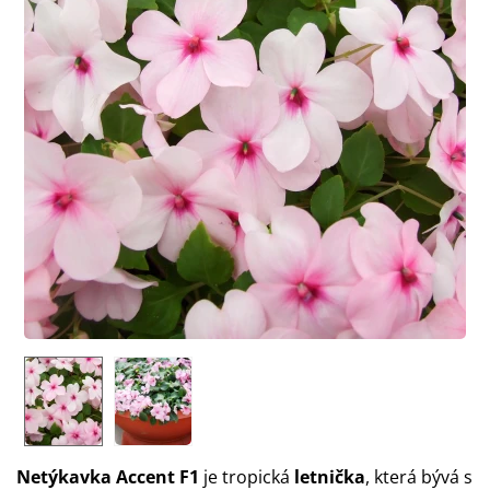
Netýkavka Accent F1
je tropická
letnička
, která bývá s