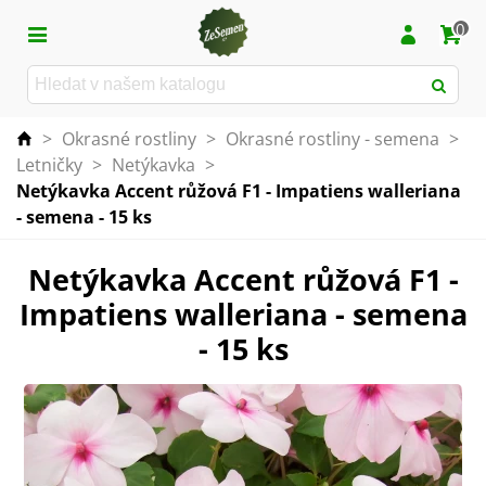
0
>
Okrasné rostliny
>
Okrasné rostliny - semena
>
Letničky
>
Netýkavka
>
Netýkavka Accent růžová F1 - Impatiens walleriana
- semena - 15 ks
Netýkavka Accent růžová F1 -
Impatiens walleriana - semena
- 15 ks