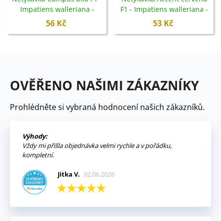
Impatiens walleriana -
F1 - Impatiens walleriana -
semena - 20 ks
semena - 20 ks
56 Kč
53 Kč
OVĚŘENO NAŠIMI ZÁKAZNÍKY
Prohlédněte si vybraná hodnocení našich zákazníků.
Výhody:
Vždy mi přišla objednávka velmi rychle a v pořádku,
kompletní.
Jitka V.
02.06.2026