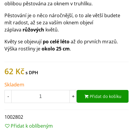
oblibou pěstována za oknem v truhlíku.
Pěstování je o něco náročnější, o to ale větší budete
mít radost, až se za vaším oknem objeví
záplava
růžových
květů.
Květy se objevují
po celé léto
až do prvních mrazů.
Výška rostliny je
okolo 25 cm
.
62 Kč
Skladem
Přidat do košíku
-
+
1002802
Přidat k oblíbeným