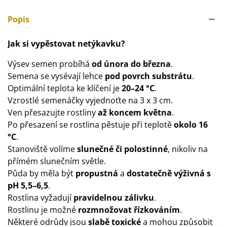
Popis
Jak si vypěstovat netýkavku?
Výsev semen probíhá
od února do března
.
Semena se vysévají lehce
pod povrch substrátu
.
Optimální teplota ke klíčení je
20–24 °C
.
Vzrostlé semenáčky vyjednoťte na 3 x 3 cm.
Ven přesazujte rostliny
až koncem května
.
Po přesazení se rostlina pěstuje při teplotě
okolo 16
°C
.
Stanoviště volíme
slunečné či polostinné
, nikoliv na
přímém slunečním světle.
Půda by měla být
propustná
a
dostatečně výživná s
pH 5,5–6,5
.
Rostlina vyžadují
pravidelnou zálivku
.
Rostlinu je možné
rozmnožovat řízkováním
.
Některé odrůdy jsou
slabě toxické
a mohou způsobit