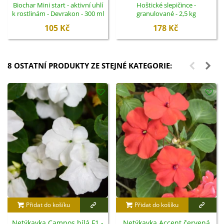
Biochar Mini start - aktivní uhlí
Hoštické slepičince -
k rostlinám - Devrakon - 300 ml
granulované - 2,5 kg
105 Kč
178 Kč
8 OSTATNÍ PRODUKTY ZE STEJNÉ KATEGORIE:
Přidat do košíku
Přidat do košíku
Netýkavka Campos bílá F1 -
Netýkavka Accent červená