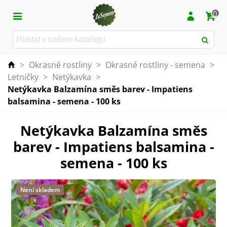
0
>
Okrasné rostliny
>
Okrasné rostliny - semena
>
Letničky
>
Netýkavka
>
Netýkavka Balzamína směs barev - Impatiens
balsamina - semena - 100 ks
Netýkavka Balzamína směs
barev - Impatiens balsamina -
semena - 100 ks
Není skladem