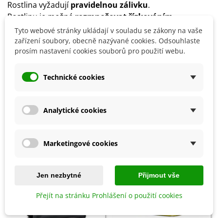
Rostlina vyžadují
pravidelnou zálivku
.
Rostlinu je možné
rozmnožovat řízkováním
.
Některé odrůdy jsou
slabě toxické
a mohou způsobit
Tyto webové stránky ukládají v souladu se zákony na vaše
střevní potíže.
zařízení soubory, obecně nazývané cookies. Odsouhlaste
prosím nastavení cookies souborů pro použití webu.
Detaily produktu
Technické cookies
SOUVISEJÍCÍ PRODUKTY
Analytické cookies
Marketingové cookies
Jen nezbytné
Přijmout vše
Přejít na stránku Prohlášení o použití cookies