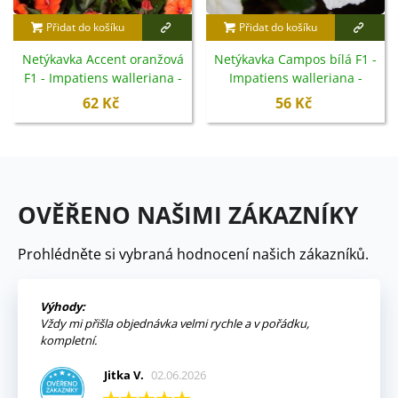
Přidat do košíku
Přidat do košíku
Netýkavka Accent oranžová
Netýkavka Campos bílá F1 -
F1 - Impatiens walleriana -
Impatiens walleriana -
semena - 15 ks
semena - 20 ks
62 Kč
56 Kč
OVĚŘENO NAŠIMI ZÁKAZNÍKY
Prohlédněte si vybraná hodnocení našich zákazníků.
Výhody:
Vždy mi přišla objednávka velmi rychle a v pořádku,
kompletní.
Jitka V.
02.06.2026