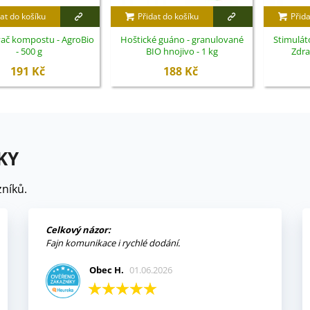
at do košíku
Přidat do košíku
Přida
ač kompostu - AgroBio
Hoštické guáno - granulované
Stimulát
- 500 g
BIO hnojivo - 1 kg
Zdra
191 Kč
188 Kč
KY
níků.
Celkový názor:
Fajn komunikace i rychlé dodání.
Obec H.
01.06.2026