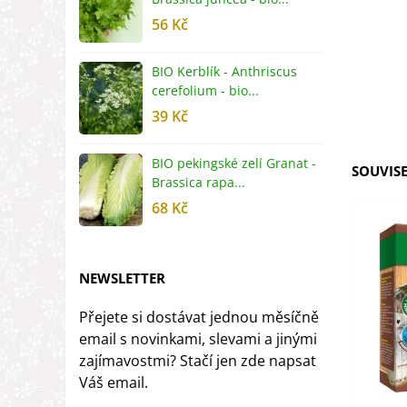
56 Kč
5
BIO Kerblík - Anthriscus
B
cerefolium - bio...
O
39 Kč
5
BIO pekingské zelí Granat -
B
SOUVISE
Brassica rapa...
r
68 Kč
8
NEWSLETTER
Přejete si dostávat jednou měsíčně
email s novinkami, slevami a jinými
zajímavostmi? Stačí jen zde napsat
Váš email.