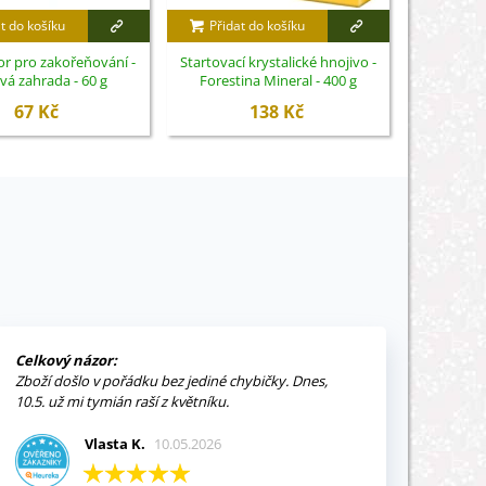
t do košíku
Přidat do košíku
Přidat
or pro zakořeňování -
Startovací krystalické hnojivo -
Hnojivo na
vá zahrada - 60 g
Forestina Mineral - 400 g
67 Kč
138 Kč
Celkový názor:
Zboží došlo v pořádku bez jediné chybičky. Dnes,
10.5. už mi tymián raší z květníku.
Vlasta K.
10.05.2026