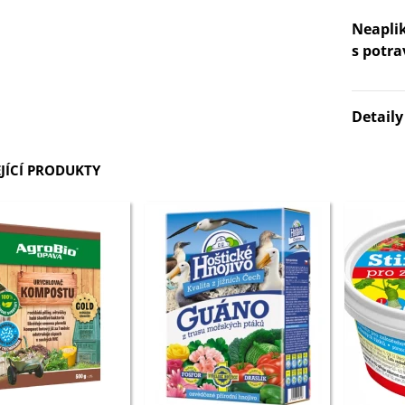
3 Kč
Neaplik
s potra
IO Bazalka pravá červená -
cimum basilicum -...
6 Kč
Detail
IO Stévie sladká - Stevia
JÍCÍ PRODUKTY
ebaudiana - bio...
4 Kč