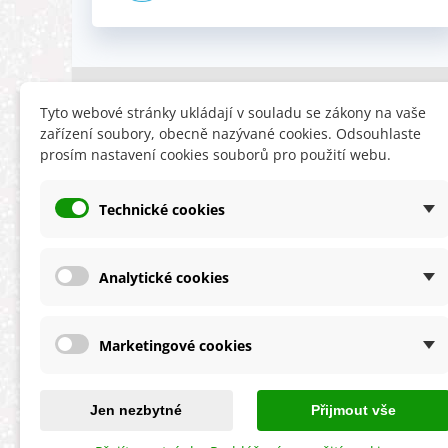
INFORMACE
HLEDÁTE
Tyto webové stránky ukládají v souladu se zákony na vaše
zařízení soubory, obecně nazývané cookies. Odsouhlaste
Obchodní podmínky
Slevy
prosím nastavení cookies souborů pro použití webu.
Reklamační řád
Novinky
Ochrana osobních údajů
Nyní doporuču
Technické cookies
Cookies
Mapa stránek
ÚKZÚZ info a odkazy
Analytické cookies
Marketingové cookies
★★★★★
4,9 celková spokojenost
s obchodem
Jen nezbytné
Přijmout vše