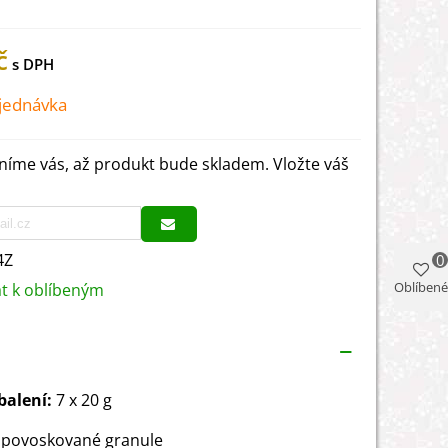
č
jednávka
íme vás, až produkt bude skladem. Vložte váš
4Z
0
Oblíbené
at k oblíbeným
balení:
7 x 20 g
: povoskované granule