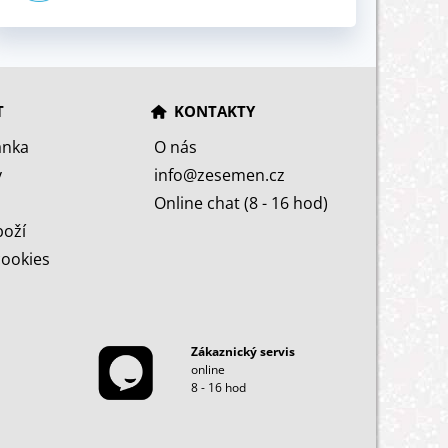
T
KONTAKTY
ánka
O nás
y
info@zesemen.cz
Online chat (8 - 16 hod)
boží
cookies
Zákaznický servis
online
8 - 16 hod