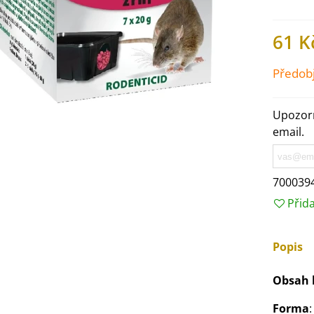
61 K
Předob
Upozorn
email.
700039
Přid
IO Ředkev bílá Laurin -
aphanus sativus - bio...
Popis
4 Kč
Obsah 
IO Mangold duhový - Beta
Forma
ulgaris - bio semena...