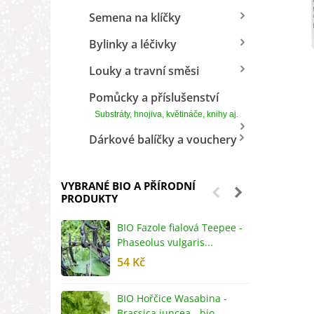
Semena na klíčky
Bylinky a léčivky
Louky a travní směsi
Pomůcky a příslušenství
Substráty, hnojiva, květináče, knihy aj.
Dárkové balíčky a vouchery
VYBRANÉ BIO A PŘÍRODNÍ
PRODUKTY
BIO Fazole fialová Teepee -
B
Phaseolus vulgaris...
R
54 Kč
5
BIO Hořčice Wasabina -
B
Brassica juncea - bio...
v