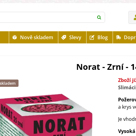
Nově skladem
Slevy
Blog
Dopr
Norat - Zrní - 1
Zboží j
 skladem
Slimáci
Požero
a krys v
Je vhodn
Vysoká