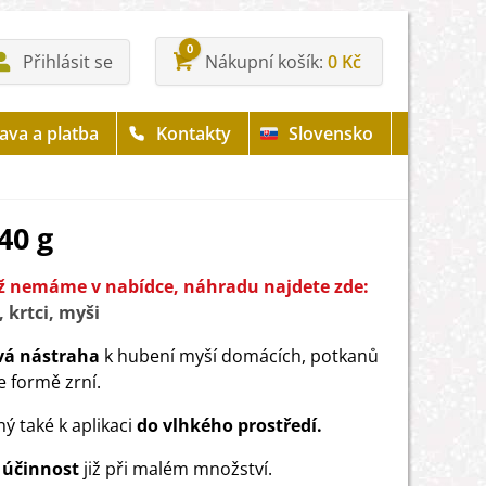
0
Přihlásit se
Nákupní košík
0 Kč
ava a platba
Kontakty
Slovensko
40 g
iž nemáme v nabídce, náhradu najdete zde:
, krtci, myši
vá nástraha
k hubení myší domácích, potkanů
e formě zrní.
ý také k aplikaci
do vlhkého prostředí.
 účinnost
již při malém množství.