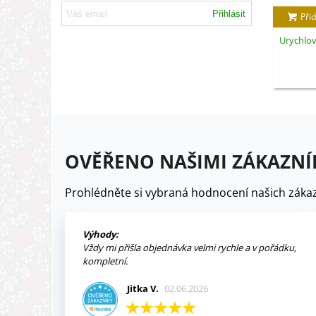
Přihlásit
Přid
Urychlov
OVĚŘENO NAŠIMI ZÁKAZNÍ
Prohlédněte si vybraná hodnocení našich zákaz
Výhody:
Vždy mi přišla objednávka velmi rychle a v pořádku,
kompletní.
Jitka V.
02.06.2026