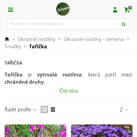
0
>
Okrasné rostliny
>
Okrasné rostliny - semena
>
Trvalky
>
Tařička
TAŘIČKA
Tařička
je
vytrvalá rostlina
, která patří mezi
chráněné druhy
.
Číst více
Jedná se
nižší rostlinu
, které se daří
na suchých
a
slunečných stanovištích
. Hodí se na okrasný záhon,
skalku či do
truhlíku
na balkon a terasu.
Řadit podle
2
Od dubna až do června vytváří
různě barevné trsy
drobných květů
. Doporučujeme rostlinu po odkvětu
silně seříznout
.