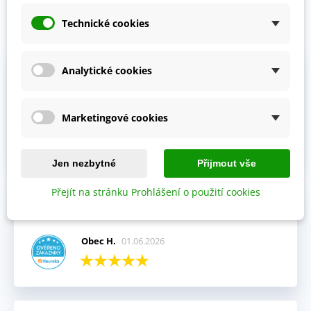
Technické cookies
Prohlédněte si vybraná hodnocení našich zákazníků.
Výhody:
Analytické cookies
Vždy mi přišla objednávka velmi rychle a v pořádku,
kompletní.
Marketingové cookies
Jitka V.
02.06.2026
Jen nezbytné
Přijmout vše
Přejít na stránku Prohlášení o použití cookies
Celkový názor:
Fajn komunikace i rychlé dodání.
Obec H.
01.06.2026