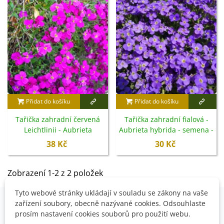
Přidat do košíku
Přidat do košíku
Tařička zahradní červená
Tařička zahradní fialová -
Leichtlinii - Aubrieta
Aubrieta hybrida - semena -
hybrida - semena - 200 ks
200 ks
38 Kč
30 Kč
Zobrazení 1-2 z 2 položek
Tyto webové stránky ukládají v souladu se zákony na vaše
zařízení soubory, obecně nazývané cookies. Odsouhlaste
prosím nastavení cookies souborů pro použití webu.
OVĚŘENO NAŠIMI ZÁKAZNÍKY