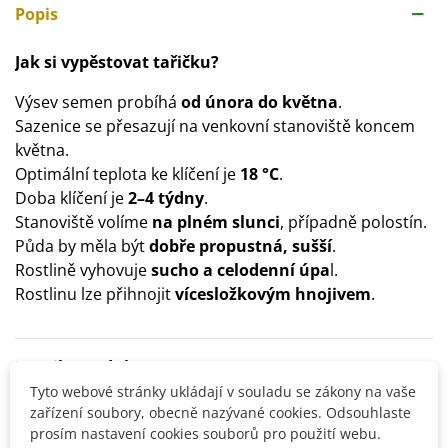
Popis
Jak si vypěstovat tařičku?
Výsev semen probíhá
od února do května
.
Sazenice se přesazují na venkovní stanoviště koncem
května.
Optimální teplota ke klíčení je
18 °C
.
Doba klíčení je
2–4 týdny
.
Stanoviště volíme
na plném slunci
, případně polostín.
Půda by měla být
dobře propustná, sušší
.
Rostlině vyhovuje
sucho a celodenní úpa
l.
Rostlinu lze přihnojit
vícesložkovým hnojivem
.
Detaily produktu
Tyto webové stránky ukládají v souladu se zákony na vaše
zařízení soubory, obecně nazývané cookies. Odsouhlaste
SOUVISEJÍCÍ PRODUKTY
prosím nastavení cookies souborů pro použití webu.