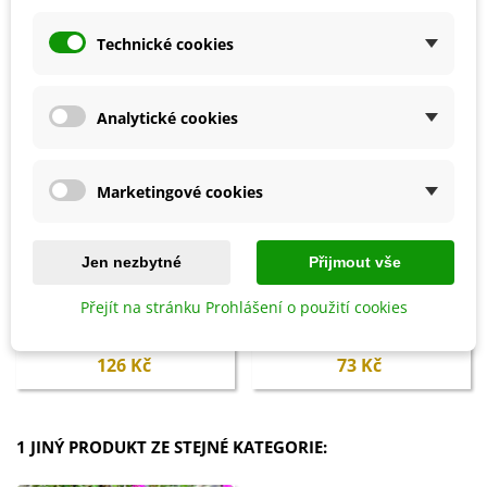
Technické cookies
Analytické cookies
Marketingové cookies
Jen nezbytné
Přijmout vše
Přidat do košíku
Přidat do košíku
Přejít na stránku Prohlášení o použití cookies
Ochrana proti přezimujícím
Vermikompost na kvetoucí
škůdcům - Ekol - ochrana
rostliny - BoPon - 500 ml
rostlin - 100 ml
126 Kč
73 Kč
1 JINÝ PRODUKT ZE STEJNÉ KATEGORIE: