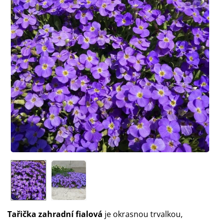
Tařička zahradní fialová
je okrasnou trvalkou,