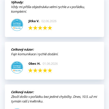
Výhody:
Vždy mi přišla objednávka velmi rychle a v pořádku,
kompletní.
Jitka V.
02.06.2026
Celkový názor:
Fajn komunikace i rychlé dodání.
Obec H.
01.06.2026
Celkový názor:
Zboží došlo v pořádku bez jediné chybičky. Dnes, 10.5. už mi
tymián raší z květníku.