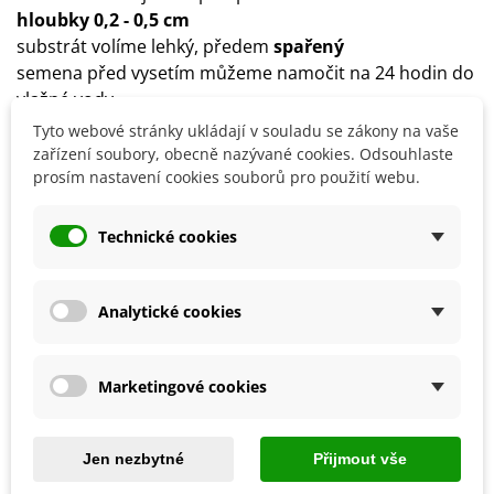
hloubky 0,2 - 0,5 cm
substrát volíme lehký, předem
spařený
semena před vysetím můžeme namočit na 24 hodin do
vlažné vody
doba klíčení:
1 - 2 týdny
za stálé teploty kolem
22 - 28°C
Tyto webové stránky ukládají v souladu se zákony na vaše
stanoviště:
slunečné a chráněné před větrem
zařízení soubory, obecně nazývané cookies. Odsouhlaste
prosím nastavení cookies souborů pro použití webu.
substrát: propustný a dostatečně výživný
paprika vyžaduje hodně vody a pravidelnou zálivku
Technické cookies
Detaily produktu
Analytické cookies
SOUVISEJÍCÍ PRODUKTY
Marketingové cookies
Jen nezbytné
Přijmout vše