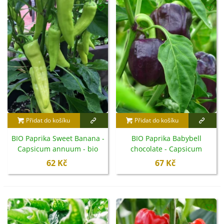
Přidat do košíku
Přidat do košíku
BIO Paprika Sweet Banana -
BIO Paprika Babybell
Capsicum annuum - bio
chocolate - Capsicum
semena - 8 ks
annuum - bio semena -
62 Kč
67 Kč
10 ks