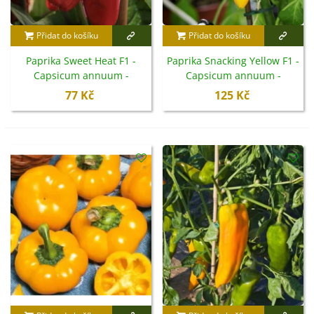
Přidat do košíku
Přidat do košíku
Paprika Sweet Heat F1 -
Paprika Snacking Yellow F1 -
Capsicum annuum -
Capsicum annuum -
semena - 6 ks
semena - 5 ks
77 Kč
125 Kč