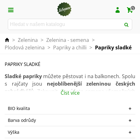
0
>
Zelenina
>
Zelenina - semena
>
Plodová zelenina
>
Papriky a chilli
>
Papriky sladké
PAPRIKY SLADKÉ
Sladké papriky
můžete pěstovat i na balkonech. Spolu
s rajčaty jsou
nejoblíbenější zeleninou českých
zahrádkářů
. Zakoupit si můžete semena všemožných
Číst více
druhů a barev. Semena můžete začít vysévat již v zimě.
Do záhonu či
nádoby
je přesaďte až v červnu a
BIO kvalita
nezapomeňte je chránit před větrem.
Barva odrůdy
Červené papriky
obsahují značné množství vitamínu A
Výška
a C. Tyto vitamíny chrání pleť před předčasným