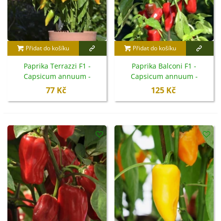
Přidat do košíku
Přidat do košíku
Paprika Terrazzi F1 -
Paprika Balconi F1 -
Capsicum annuum -
Capsicum annuum -
semena - 6 ks
semena - 6 ks
77 Kč
125 Kč