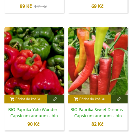
semena - 8 ks
annuum - semena - 7 ks
99 Kč
69 Kč
141 Kč
Přidat do košíku
Přidat do košíku
BIO Paprika Yolo Wonder -
BIO Paprika Sweet Dreams -
Capsicum annuum - bio
Capsicum annuum - bio
semena - 10 ks
semena - 10 ks
90 Kč
82 Kč