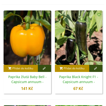
Přidat do košíku
Přidat do košíku
Paprika žlutá Baby Bell -
Paprika Black Knight F1 -
Capsicum annuum -
Capsicum annuum -
semena - 8 ks
semena - 7 ks
141 Kč
67 Kč