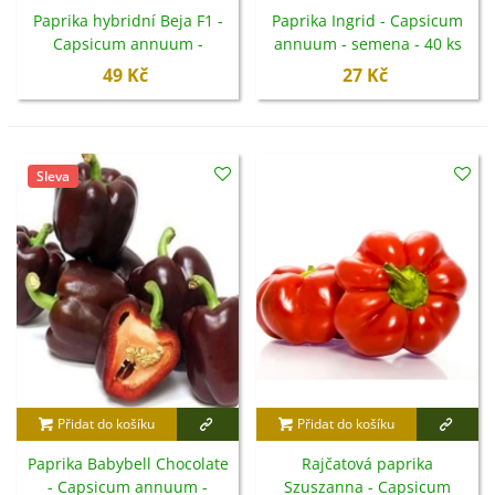
Paprika hybridní Beja F1 -
Paprika Ingrid - Capsicum
Capsicum annuum -
annuum - semena - 40 ks
semena - 10 ks
49 Kč
27 Kč
Sleva
Přidat do košíku
Přidat do košíku
Paprika Babybell Chocolate
Rajčatová paprika
- Capsicum annuum -
Szuszanna - Capsicum