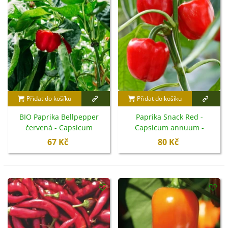
Přidat do košíku
Přidat do košíku
BIO Paprika Bellpepper
Paprika Snack Red -
červená - Capsicum
Capsicum annuum -
annuum - bio semena - 6 ks
semena - 6 ks
67 Kč
80 Kč