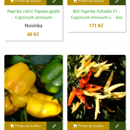
Přidat do košíku
Přidat do košíku
Paprika roční Topepo giallo
BIO Paprika Palladio F1 -
- Capsicum annuum -
Capsicum Annuum L. - bio
semena - 20 ks
semena - 5 ks
Novinka
171 Kč
46 Kč
Přidat do košíku
Přidat do košíku