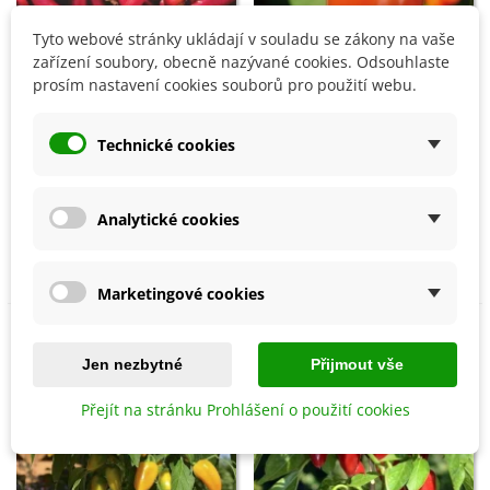
Tyto webové stránky ukládají v souladu se zákony na vaše
zařízení soubory, obecně nazývané cookies. Odsouhlaste
prosím nastavení cookies souborů pro použití webu.
Technické cookies
Přidat do košíku
Přidat do košíku
Paprika Kora Zel - Capsicum
Paprika Lubega Mini
Analytické cookies
annuum - semena - 40 ks
Orange F1 - Capsicum
annuum - semena - 5 ks
32 Kč
103 Kč
Marketingové cookies
Jen nezbytné
Přijmout vše
Přejít na stránku Prohlášení o použití cookies