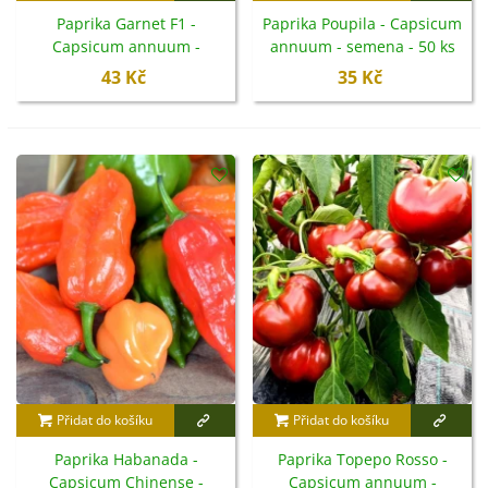
Paprika Garnet F1 -
Paprika Poupila - Capsicum
Capsicum annuum -
annuum - semena - 50 ks
semena - 10 ks
43 Kč
35 Kč
Přidat do košíku
Přidat do košíku
Paprika Habanada -
Paprika Topepo Rosso -
Capsicum Chinense -
Capsicum annuum -