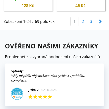
semena - 10 ks
semena - 20 ks
128 Kč
46 Kč
Dal
Zobrazení 1-24 z 69 položek
1
2
3
OVĚŘENO NAŠIMI ZÁKAZNÍKY
Prohlédněte si vybraná hodnocení našich zákazníků.
Výhody:
Vždy mi přišla objednávka velmi rychle a v pořádku,
kompletní.
Jitka V.
02.06.2026