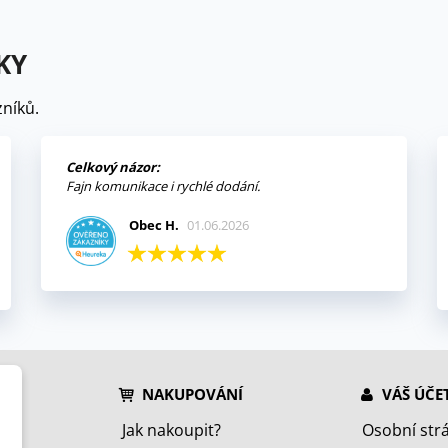
KY
níků.
Celkový názor:
Fajn komunikace i rychlé dodání.
Obec H.
01.06.2026
NAKUPOVÁNÍ
VÁŠ ÚČE
Jak nakoupit?
Osobní str