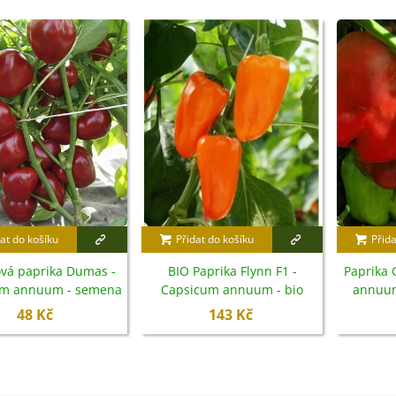
at do košíku
Přidat do košíku
Přida
ová paprika Dumas -
BIO Paprika Flynn F1 -
Paprika 
um annuum - semena
Capsicum annuum - bio
annuum
- 15 ks
semena - 6 ks
48 Kč
143 Kč