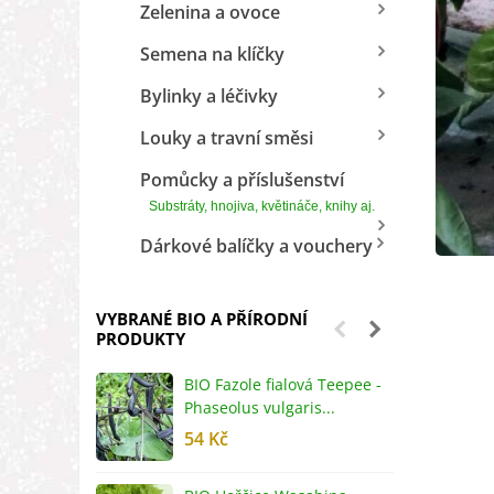
Zelenina a ovoce
Semena na klíčky
Bylinky a léčivky
Louky a travní směsi
Pomůcky a příslušenství
Substráty, hnojiva, květináče, knihy aj.
Dárkové balíčky a vouchery
VYBRANÉ BIO A PŘÍRODNÍ
PRODUKTY
BIO Fazole fialová Teepee -
B
Phaseolus vulgaris...
R
54 Kč
5