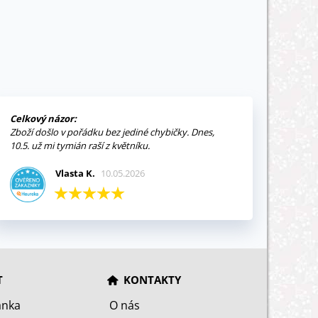
Celkový názor:
Zboží došlo v pořádku bez jediné chybičky. Dnes,
10.5. už mi tymián raší z květníku.
Vlasta K.
10.05.2026
T
KONTAKTY
ánka
O nás