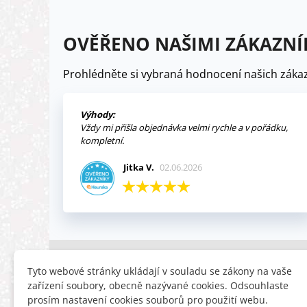
OVĚŘENO NAŠIMI ZÁKAZNÍ
Prohlédněte si vybraná hodnocení našich zákaz
Výhody:
Vždy mi přišla objednávka velmi rychle a v pořádku,
kompletní.
Jitka V.
02.06.2026
INFORMACE
HLEDÁTE
Tyto webové stránky ukládají v souladu se zákony na vaše
zařízení soubory, obecně nazývané cookies. Odsouhlaste
Obchodní podmínky
Slevy
prosím nastavení cookies souborů pro použití webu.