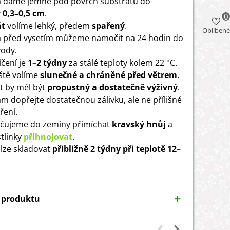
 dáme jemně pod povrch substrátu do
y
0,3–0,5 cm
.
0
át
volíme lehký, předem
spařený
.
Oblíbené
 před vysetím můžeme namočit na 24 hodin do
vody.
íčení je
1–2 týdny
za stálé teploty kolem 22 °C.
ště volíme
slunečné a chráněné před větrem
.
t by měl být
propustný a dostatečně výživný
.
ám dopřejte dostatečnou zálivku, ale ne přílišné
ření.
čujeme do zeminy přimíchat
kravský hnůj
a
stlinky
přihnojovat
.
 lze skladovat
přibližně 2 týdny při teplotě 12–
y produktu