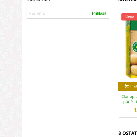
Přihlásit
Sleva
Přid
Clonoplu
půdě - 
1
8 OSTAT