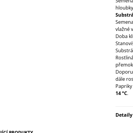
Semena
IO Mangold duhový - Beta
ulgaris - bio semena...
hloubk
Substr
3 Kč
Semena
vlažné 
IO Bazalka pravá červená -
Doba kl
cimum basilicum -...
Stanovi
6 Kč
Substrá
Rostlin
IO Stévie sladká - Stevia
přemok
ebaudiana - bio...
Doporu
4 Kč
dále ro
Papriky
14 °C
.
Detail
JÍCÍ PRODUKTY