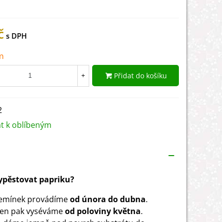
č
m
Přidat do košíku
+
2
at k oblíbeným
vypěstovat papriku?
semínek provádíme
od února do dubna
.
ven pak vyséváme
od poloviny května
.