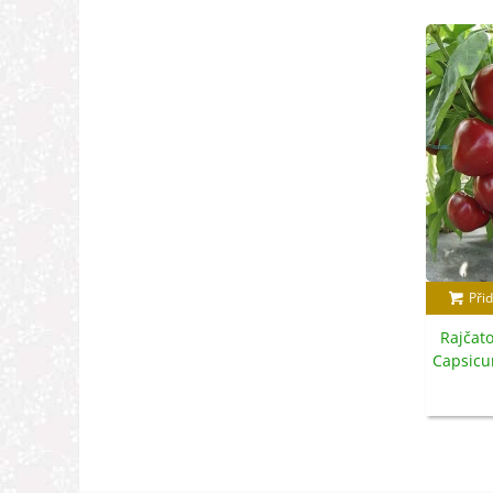
Přid
Rajčat
Capsic