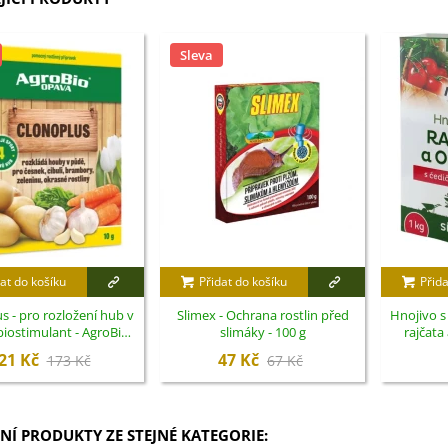
Sleva
at do košíku
Přidat do košíku
Přida
s - pro rozložení hub v
Slimex - Ochrana rostlin před
Hnojivo 
biostimulant - AgroBio
slimáky - 100 g
rajčata
Opava - 10 ml
21 Kč
47 Kč
173 Kč
67 Kč
NÍ PRODUKTY ZE STEJNÉ KATEGORIE: