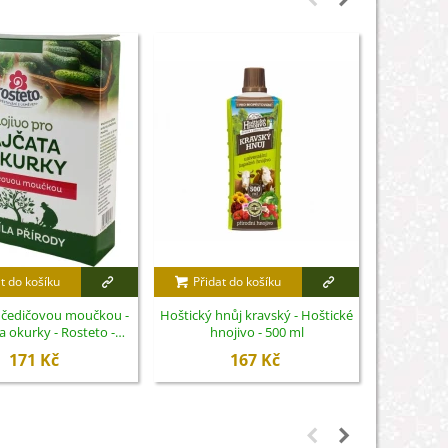
t do košíku
Přidat do košíku
Přidat
s čedičovou moučkou -
Hoštický hnůj kravský - Hoštické
Biochar - a
 a okurky - Rosteto -
hnojivo - 500 ml
- 
hnojivo - 1 kg
171 Kč
167 Kč