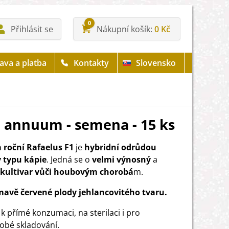
0
Přihlásit se
Nákupní košík
0 Kč
ava a platba
Kontakty
Slovensko
m annuum - semena - 15 ks
 roční Rafaelus F1
je
hybridní odrůdou
 typu kápie
. Jedná se o
velmi výnosný
a
 kultivar vůči houbovým chorobá
m.
mavě červené plody jehlancovitého tvaru.
 k přímé konzumaci, na sterilaci i pro
obé skladování.