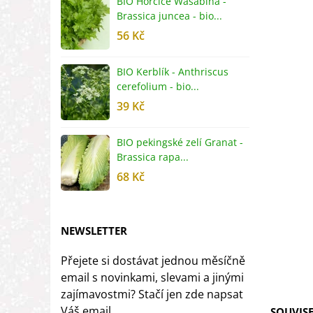
BIO Hořčice Wasabina -
B
Brassica juncea - bio...
v
56 Kč
5
BIO Kerblík - Anthriscus
B
cerefolium - bio...
O
39 Kč
5
BIO pekingské zelí Granat -
B
Brassica rapa...
r
68 Kč
8
NEWSLETTER
Přejete si dostávat jednou měsíčně
email s novinkami, slevami a jinými
zajímavostmi? Stačí jen zde napsat
Váš email.
SOUVISE