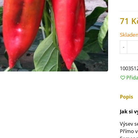
71 K
Sklade
-
100351
Přid
Popis
IO Ředkev bílá Laurin -
Jak si 
aphanus sativus - bio...
4 Kč
Výsev 
Přímo 