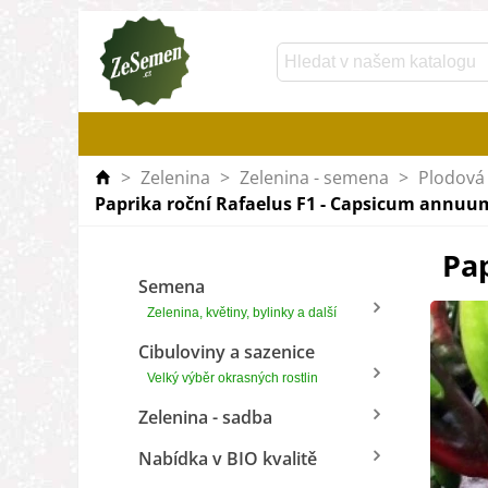
>
Zelenina
>
Zelenina - semena
>
Plodová 
Paprika roční Rafaelus F1 - Capsicum annuum
Pap
Semena
Zelenina, květiny, bylinky a další
Cibuloviny a sazenice
Velký výběr okrasných rostlin
Zelenina - sadba
Nabídka v BIO kvalitě