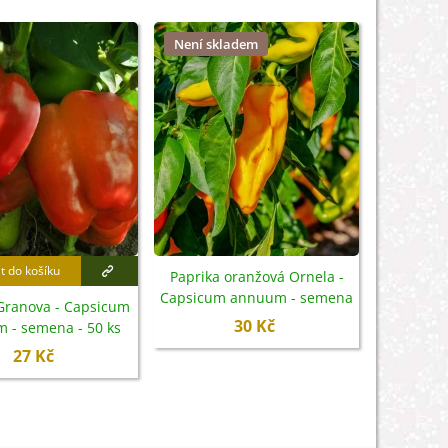
Není skladem
t do košíku
Přidat
Paprika oranžová Ornela -
Capsicum annuum - semena
Granova - Capsicum
Papri
- 50 ks
30 Kč
 - semena - 50 ks
Caps
se
27 Kč