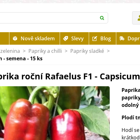
Nově skladem
Slevy
Blog
Dopr
zelenina
>
Papriky a chilli
>
Papriky sladké
>
 - semena - 15 ks
rika roční Rafaelus F1 - Capsicu
Paprika
papriky
odolný
Plodí t
Hodí se
krátkod