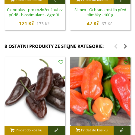
Clonoplus - pro rozložení hub v
Slimex - Ochrana rostlin před
půdě - biostimulant - AgroBio
slimáky - 100 g
Opava - 10 ml
121 Kč
47 Kč
173 Kč
67 Kč
8 OSTATNÍ PRODUKTY ZE STEJNÉ KATEGORIE:
Přidat do košíku
Přidat do košíku