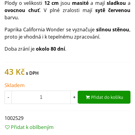
Plody o velikosti
12 cm
jsou
masité
a mají
sladkou
a
ovocnou chuť
. V plné zralosti mají
sytě červenou
barvu.
Paprika California Wonder se vyznačuje
silnou stěnou
,
proto je vhodná i k tepelnému zpracování.
Doba zrání je
okolo 80 dní
.
43 Kč
Skladem
Přidat do košíku
-
+
1002529
Přidat k oblíbeným