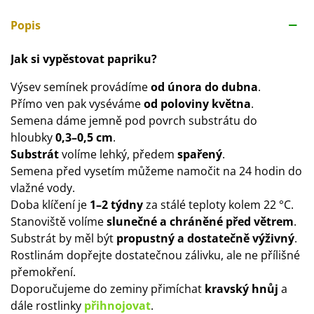
Popis
Jak si vypěstovat papriku?
Výsev semínek provádíme
od února do dubna
.
Přímo ven pak vyséváme
od poloviny května
.
Semena dáme jemně pod povrch substrátu do
hloubky
0,3–0,5 cm
.
Substrát
volíme lehký, předem
spařený
.
Semena před vysetím můžeme namočit na 24 hodin do
vlažné vody.
Doba klíčení je
1–2 týdny
za stálé teploty kolem 22 °C.
Stanoviště volíme
slunečné a chráněné před větrem
.
Substrát by měl být
propustný a dostatečně výživný
.
Rostlinám dopřejte dostatečnou zálivku, ale ne přílišné
přemokření.
Doporučujeme do zeminy přimíchat
kravský hnůj
a
dále rostlinky
přihnojovat
.