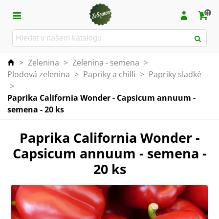
0
>
Zelenina
>
Zelenina - semena
>
Plodová zelenina
>
Papriky a chilli
>
Papriky sladké
>
Paprika California Wonder - Capsicum annuum -
semena - 20 ks
Paprika California Wonder -
Capsicum annuum - semena -
20 ks