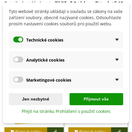
Papriky lze skladovat
přibližně 2 týdny při teplotě 12–
14 °C
.
Tyto webové stránky ukládají v souladu se zákony na vaše
zařízení soubory, obecně nazývané cookies. Odsouhlaste
prosím nastavení cookies souborů pro použití webu.
Detaily produktu
Technické cookies
SOUVISEJÍCÍ PRODUKTY
Analytické cookies
Sleva
Sleva
Marketingové cookies
Jen nezbytné
Přijmout vše
Přejít na stránku Prohlášení o použití cookies
Přidat do košíku
Přidat do košíku