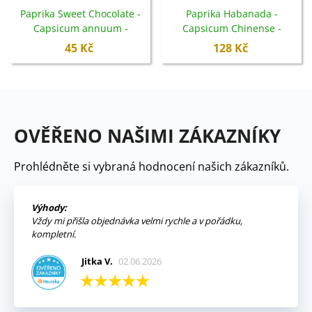
Paprika Sweet Chocolate -
Paprika Habanada -
Capsicum annuum -
Capsicum Chinense -
semena - 7 ks
semena - 10 ks
45 Kč
128 Kč
OVĚŘENO NAŠIMI ZÁKAZNÍKY
Prohlédněte si vybraná hodnocení našich zákazníků.
Výhody:
Vždy mi přišla objednávka velmi rychle a v pořádku,
kompletní.
Jitka V.
02.06.2026