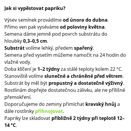
Jak si vypěstovat papriku?
Výsev semínek provádíme
od února do dubna
.
Přímo ven pak vyséváme
od poloviny května
.
Semena dáme jemně pod povrch substrátu do
hloubky
0,3–0,5 cm
.
Substrát
volíme lehký, předem
spařený
.
Semena před vysetím můžeme namočit na 24 hodin do
vlažné vody.
Doba klíčení je
1–2 týdny
za stálé teploty kolem 22 °C.
Stanoviště volíme
slunečné a chráněné před větrem
.
Substrát by měl být
propustný a dostatečně výživný
.
Rostlinám dopřejte dostatečnou zálivku, ale ne přílišné
přemokření.
Doporučujeme do zeminy přimíchat
kravský hnůj
a
dále rostlinky
přihnojovat
.
Papriky lze skladovat
přibližně 2 týdny při teplotě 12–
14 °C
.