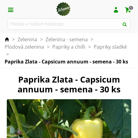
0
>
Zelenina
>
Zelenina - semena
>
Plodová zelenina
>
Papriky a chilli
>
Papriky sladké
>
Paprika Zlata - Capsicum annuum - semena - 30 ks
Paprika Zlata - Capsicum
annuum - semena - 30 ks