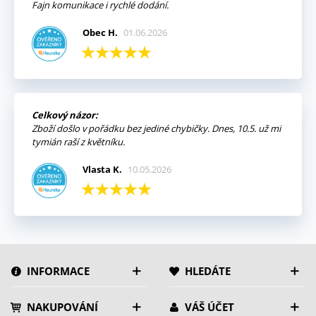
Fajn komunikace i rychlé dodání.
Obec H.
01.06.2026
Celkový názor:
Zboží došlo v pořádku bez jediné chybičky. Dnes, 10.5. už mi
tymián raší z květníku.
Vlasta K.
10.05.2026
INFORMACE
HLEDÁTE
NAKUPOVÁNÍ
VÁŠ ÚČET