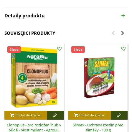
Detaily produktu
SOUVISEJÍCÍ PRODUKTY
Sleva
Sleva
Přidat do košíku
Přidat do košíku
Clonoplus - pro rozložení hub v
Slimex - Ochrana rostlin před
půdě - biostimulant - AgroBio
slimáky - 100 g