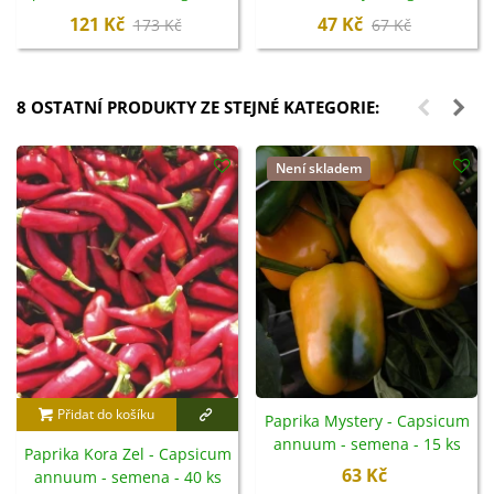
Opava - 10 ml
121 Kč
47 Kč
173 Kč
67 Kč
8 OSTATNÍ PRODUKTY ZE STEJNÉ KATEGORIE:
Není skladem
Přidat do košíku
Paprika Mystery - Capsicum
annuum - semena - 15 ks
Paprika Kora Zel - Capsicum
63 Kč
annuum - semena - 40 ks