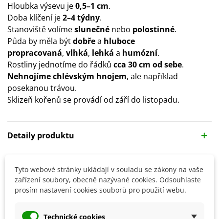
Hloubka výsevu je
0,5–1 cm
.
Doba klíčení je
2–4 týdny
.
Stanoviště volíme
slunečné
nebo
polostinné
.
Půda by měla být
dobře
a
hluboce
propracovaná
,
vlhká
,
lehká
a
humózní
.
Rostliny jednotíme do řádků
cca 30 cm od sebe
.
Nehnojíme chlévským hnojem
, ale například
posekanou trávou.
Sklizeň kořenů se provádí od září do listopadu.
Detaily produktu
SOUVISEJÍCÍ PRODUKTY
Tyto webové stránky ukládají v souladu se zákony na vaše
zařízení soubory, obecně nazývané cookies. Odsouhlaste
prosím nastavení cookies souborů pro použití webu.
Technické cookies