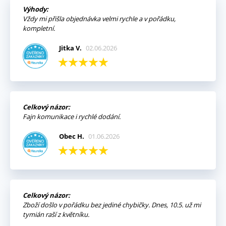
Výhody:
Vždy mi přišla objednávka velmi rychle a v pořádku,
kompletní.
Jitka V.
02.06.2026
Celkový názor:
Fajn komunikace i rychlé dodání.
Obec H.
01.06.2026
Celkový názor:
Zboží došlo v pořádku bez jediné chybičky. Dnes, 10.5. už mi
tymián raší z květníku.