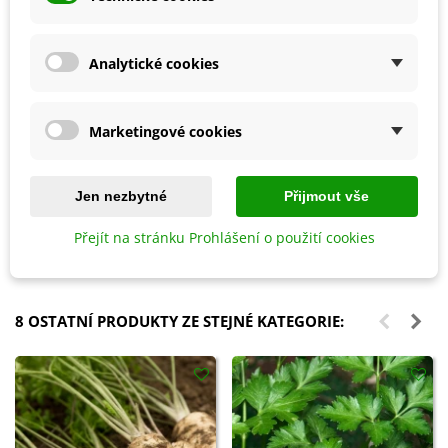
Analytické cookies
Marketingové cookies
Přidat do košíku
Přidat do košíku
Jen nezbytné
Přijmout vše
Ptačí budka zelená Beach Hut
Hoštický hnůj kravský -
Curacao - 1 ks
Hoštické hnojivo - 500 ml
Přejít na stránku Prohlášení o použití cookies
438 Kč
167 Kč
8 OSTATNÍ PRODUKTY ZE STEJNÉ KATEGORIE: