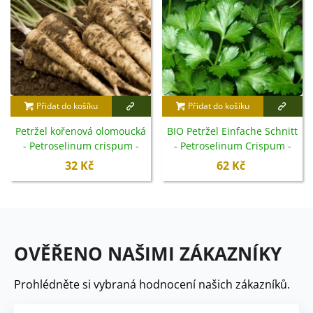
Přidat do košíku
Přidat do košíku
Petržel kořenová olomoucká
BIO Petržel Einfache Schnitt
- Petroselinum crispum -
- Petroselinum Crispum -
semena - 700 ks
bio semena - 200 ks
32 Kč
62 Kč
OVĚŘENO NAŠIMI ZÁKAZNÍKY
Prohlédněte si vybraná hodnocení našich zákazníků.