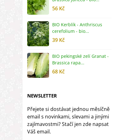
56 Kč
5
BIO Kerblík - Anthriscus
B
cerefolium - bio...
O
39 Kč
5
BIO pekingské zelí Granat -
B
Brassica rapa...
r
68 Kč
8
NEWSLETTER
Přejete si dostávat jednou měsíčně
email s novinkami, slevami a jinými
zajímavostmi? Stačí jen zde napsat
Váš email.