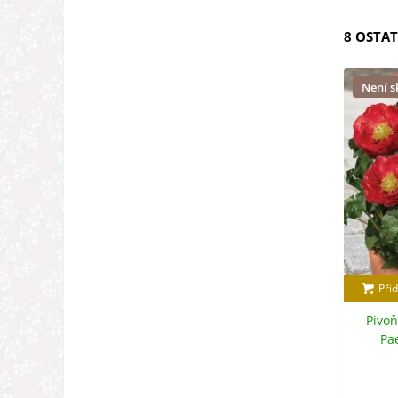
8 OSTAT
Není 
Přid
Pivoň
Pae
c