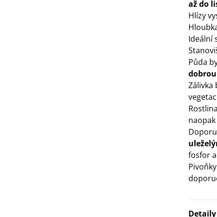
až do l
3 Kč
Hlízy v
Hloubka
Ideální
IO Bazalka pravá červená -
cimum basilicum -...
Stanovi
Půda b
6 Kč
dobrou
Zálivka
IO Stévie sladká - Stevia
vegetac
ebaudiana - bio...
Rostlin
4 Kč
naopak
Doporu
uležel
fosfor a
Pivoňky
doporuč
Detail