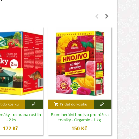
t do košíku
Přidat do košíku
Přidat
imáky - ochrana rostlin
Biominerální hnojivo pro růže a
Nůžky na 
- 2 ks
trvalky - Orgamin - 1 kg
S
172 Kč
150 Kč