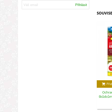
Přihlásit
SOUVISE
Přid
Ochran
škůdcům -