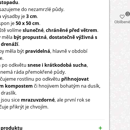
istopadu
.
ysazujeme do nezamrzlé půdy.
0
 výsadby je
3 cm
.
Oblíbené
 spon je
50 x 50 cm
.
ště volíme
slunečné
,
chráněné před větrem
.
y měla
být propustná
,
dostatečně výživná s
 drenáží
.
 by měla být
pravidelná
, hlavně v období
e.
a po odkvětu
snese i krátkodobá sucha
,
 nemá ráda přemokřené půdy.
čujeme rostlinu po odkvětu
přihnojovat
ým kompostem
či hnojivem bohatým na dusík,
 draslík.
 jsou sice
mrazuvzdorné
, ale první rok se
uje přikrýt je chvojím.
y produktu