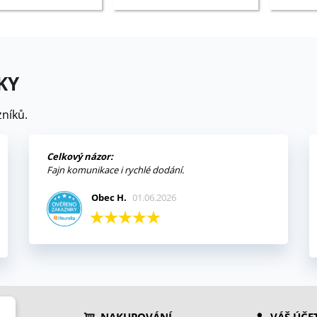
KY
níků.
Celkový názor:
Fajn komunikace i rychlé dodání.
Obec H.
01.06.2026