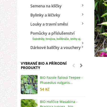
Semena na klíčky
Bylinky a léčivky
Louky a travní směsi
Pomůcky a příslušenství
Substráty, hnojiva, květináče, knihy aj.
Dárkové balíčky a vouchery
VYBRANÉ BIO A PŘÍRODNÍ
PRODUKTY
BIO Fazole fialová Teepee -
B
Phaseolus vulgaris...
R
54 Kč
5
BIO Hořčice Wasabina -
B
Brassica juncea - bio...
v