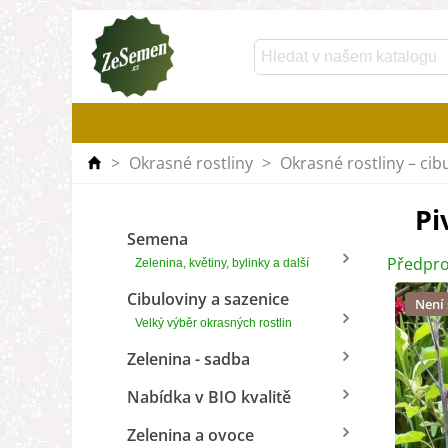
>
Okrasné rostliny
>
Okrasné rostliny – cib
Pi
Semena
Předpro
Zelenina, květiny, bylinky a další
Cibuloviny a sazenice
Není
Velký výběr okrasných rostlin
Zelenina - sadba
Nabídka v BIO kvalitě
Zelenina a ovoce