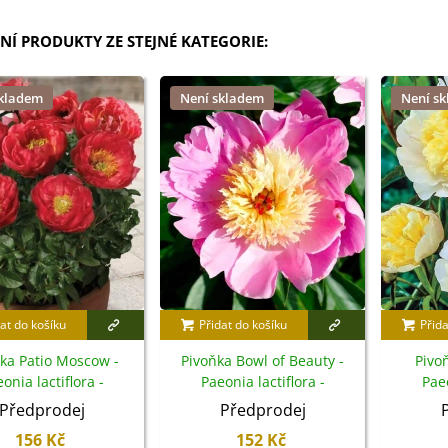
NÍ PRODUKTY ZE STEJNÉ KATEGORIE:
skladem
Není skladem
Není s
at do košíku
Přidat do košíku
Přida
ka Patio Moscow -
Pivoňka Bowl of Beauty -
Pivo
onia lactiflora -
Paeonia lactiflora -
Paeo
ibuloviny - 1 ks
cibuloviny - 1 ks
ci
Předprodej
Předprodej
156 Kč
152 Kč