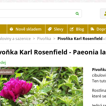
Nově skladem
Slevy
Blog
Dopr
uloviny a sazenice
>
Pivoňka
>
Pivoňka Karl Rosenfield - P
voňka Karl Rosenfield - Paeonia lac
dej
Pivoňka
 skladem
cibulov
Ten tut
Rostlin
které s
Jedná s