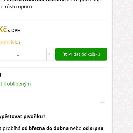
u růstu oporu.
Kč
jednávka
Přidat do košíku
+
4
at k oblíbeným
vypěstovat pivoňku?
a probíhá
od března do dubna
nebo
od srpna