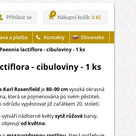
0
Přihlásit se
Nákupní košík
0 Kč
ava a platba
Kontakty
Slovensko
aeonia lactiflora - cibuloviny - 1 ks
tiflora - cibuloviny - 1 ks
 Karl Rosenfield
je
80–90 cm
vysoká okrasná
ina, která se pojmenována po svém pěstiteli.
o odrůdu vypěstovat již začátkem 20. století.
a vytváří nádherné květy
sytě růžové
barvy,
e objevují
od května
.
e o
mrazuvzdornou rostlinu
, která potřebuje