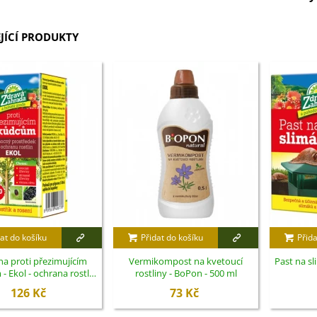
JÍCÍ PRODUKTY
at do košíku
Přidat do košíku
Přida
a proti přezimujícím
Vermikompost na kvetoucí
Past na sl
 Ekol - ochrana rostlin
rostliny - BoPon - 500 ml
- 100 ml
126 Kč
73 Kč