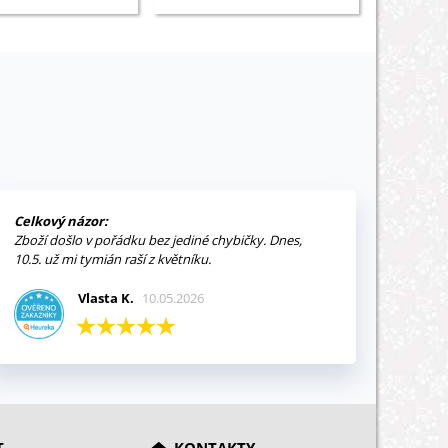
Celkový názor:
Zboží došlo v pořádku bez jediné chybičky. Dnes,
10.5. už mi tymián raší z květníku.
Vlasta K.
10.05.2026