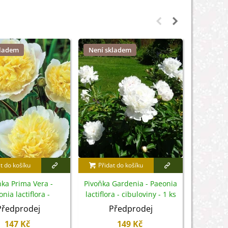
kladem
Není skladem
Není sk
t do košíku
Přidat do košíku
Pivoňk
Plena - P
ňka Prima Vera -
Pivoňka Gardenia - Paeonia
hlízy
nia lactiflora -
lactiflora - cibuloviny - 1 ks
buloviny - 1 ks
Předprodej
Předprodej
147 Kč
149 Kč