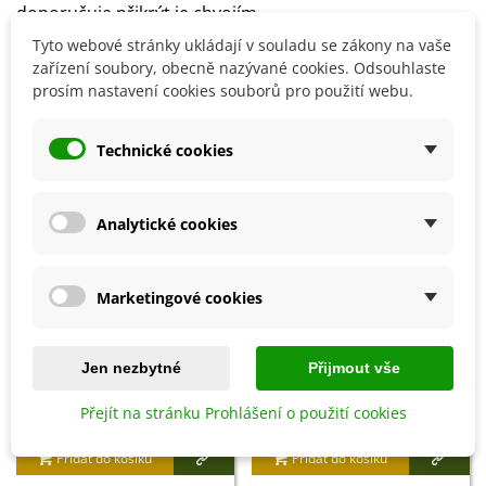
doporučuje přikrýt je chvojím.
Tyto webové stránky ukládají v souladu se zákony na vaše
zařízení soubory, obecně nazývané cookies. Odsouhlaste
Detaily produktu
prosím nastavení cookies souborů pro použití webu.
Technické cookies
SOUVISEJÍCÍ PRODUKTY
Analytické cookies
Marketingové cookies
Jen nezbytné
Přijmout vše
Přejít na stránku Prohlášení o použití cookies
Přidat do košíku
Přidat do košíku