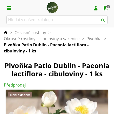
0
>
Okrasné rostliny
>
Okrasné rostliny – cibuloviny a sazenice
>
Pivoňka
>
Pivoňka Patio Dublin - Paeonia lactiflora -
cibuloviny - 1 ks
Pivoňka Patio Dublin - Paeonia
lactiflora - cibuloviny - 1 ks
Předprodej
Není skladem