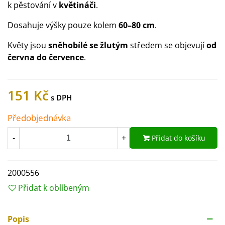
k pěstování v
květináči
.
Dosahuje výšky pouze kolem
60–80 cm
.
Květy jsou
sněhobílé se žlutým
středem se objevují
od
června do července
.
151 Kč
Předobjednávka
Přidat do košíku
-
+
2000556
Přidat k oblíbeným
Popis