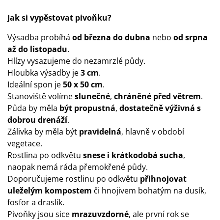
Jak si vypěstovat pivoňku?
Výsadba probíhá
od března do dubna
nebo
od srpna
až do listopadu
.
Hlízy vysazujeme do nezamrzlé půdy.
Hloubka výsadby je
3 cm
.
Ideální spon je
50 x 50 cm
.
Stanoviště volíme
slunečné
,
chráněné před větrem
.
Půda by měla
být propustná
,
dostatečně výživná s
dobrou drenáží
.
Zálivka by měla být
pravidelná
, hlavně v období
vegetace.
Rostlina po odkvětu
snese i krátkodobá sucha
,
naopak nemá ráda přemokřené půdy.
Doporučujeme rostlinu po odkvětu
přihnojovat
uleželým kompostem
či hnojivem bohatým na dusík,
fosfor a draslík.
Pivoňky jsou sice
mrazuvzdorné
, ale první rok se