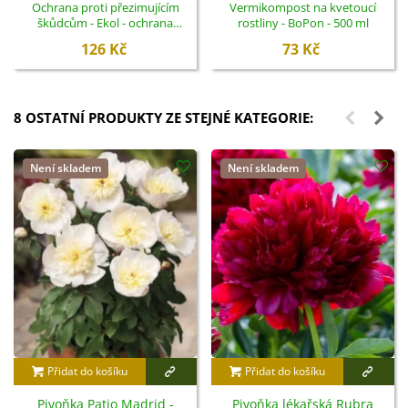
Ochrana proti přezimujícím
Vermikompost na kvetoucí
škůdcům - Ekol - ochrana
rostliny - BoPon - 500 ml
rostlin - 100 ml
126 Kč
73 Kč
8 OSTATNÍ PRODUKTY ZE STEJNÉ KATEGORIE:
Není skladem
Není skladem
Přidat do košíku
Přidat do košíku
Pivoňka Patio Madrid -
Pivoňka lékařská Rubra