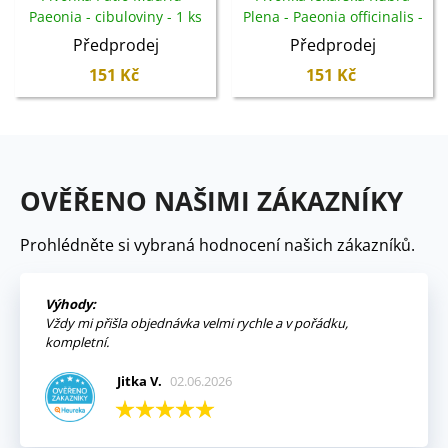
Paeonia - cibuloviny - 1 ks
Plena - Paeonia officinalis -
cibuloviny - 1 ks
Předprodej
Předprodej
151 Kč
151 Kč
OVĚŘENO NAŠIMI ZÁKAZNÍKY
Prohlédněte si vybraná hodnocení našich zákazníků.
Výhody:
Vždy mi přišla objednávka velmi rychle a v pořádku,
kompletní.
Jitka V.
02.06.2026