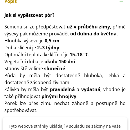
Popis
Jak si vypěstovat pór?
Semena si lze předpěstovat
už v průběhu zimy
, přímé
výsevy pak můžeme provádět
od dubna do května
.
Hloubka výsevu je
0,5 cm
.
Doba klíčení je
2–3 týdny
.
Optimální teplota ke klíčení je
15–18 °C
.
Vegetační doba je
okolo 150 dní
.
Stanoviště volíme
slunečné
.
Půda by měla být dostatečně hluboká, lehká a
dostatečně zásobená živinami.
Zálivka by měla být
pravidelná
a
vydatná
, vhodné je
také přihnojovat
plnými hnojivy
.
Pórek lze přes zimu nechat záhoně a postupně ho
spotřebovávat.
Tyto webové stránky ukládají v souladu se zákony na vaše