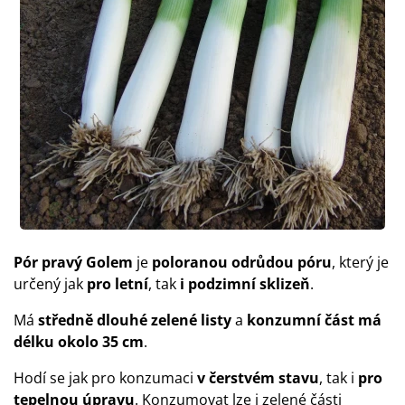
Pór pravý Golem
je
poloranou odrůdou póru
, který je
určený jak
pro letní
, tak
i podzimní sklizeň
.
Má
středně dlouhé zelené listy
a
konzumní část má
délku okolo 35 cm
.
Hodí se jak pro konzumaci
v čerstvém stavu
, tak i
pro
tepelnou úpravu
. Konzumovat lze i zelené části