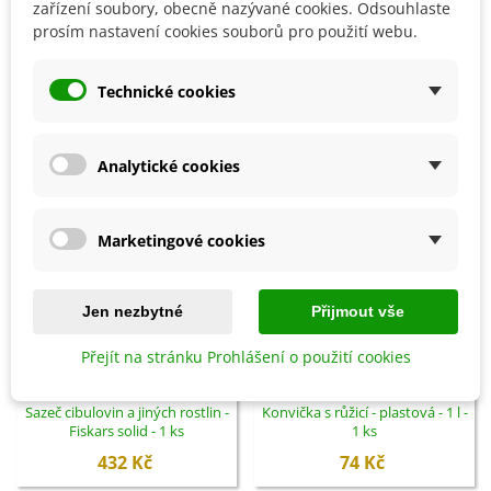
Detaily produktu
zařízení soubory, obecně nazývané cookies. Odsouhlaste
prosím nastavení cookies souborů pro použití webu.
SOUVISEJÍCÍ PRODUKTY
Technické cookies
Analytické cookies
Marketingové cookies
Jen nezbytné
Přijmout vše
Přejít na stránku Prohlášení o použití cookies
Přidat do košíku
Přidat do košíku
Sazeč cibulovin a jiných rostlin -
Konvička s růžicí - plastová - 1 l -
Fiskars solid - 1 ks
1 ks
432 Kč
74 Kč