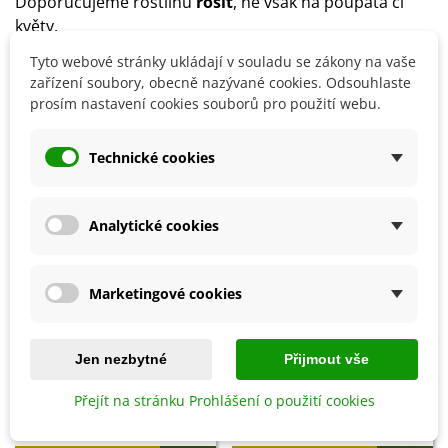
Doporučujeme rostlinu
rosit
, ne však na poupata či
květy.
Po odkvětu doporučujeme
chlízy vyndat
a uklidit.
Tyto webové stránky ukládají v souladu se zákony na vaše
zařízení soubory, obecně nazývané cookies. Odsouhlaste
prosím nastavení cookies souborů pro použití webu.
Detaily produktu
Technické cookies
SOUVISEJÍCÍ PRODUKTY
Analytické cookies
Marketingové cookies
Jen nezbytné
Přijmout vše
Přejít na stránku Prohlášení o použití cookies