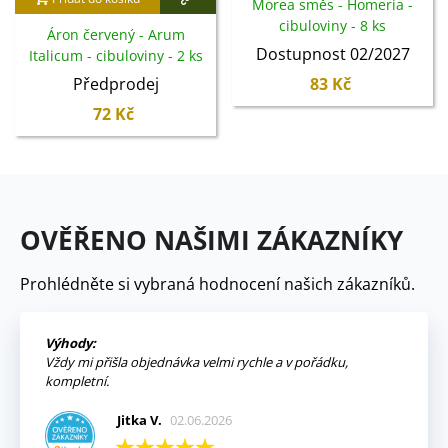
Morea směs - Homeria -
cibuloviny - 8 ks
Áron červený - Arum
Dostupnost 02/2027
Italicum - cibuloviny - 2 ks
Předprodej
83 Kč
72 Kč
OVĚŘENO NAŠIMI ZÁKAZNÍKY
Prohlédněte si vybraná hodnocení našich zákazníků.
Výhody:
Vždy mi přišla objednávka velmi rychle a v pořádku,
kompletní.
Jitka V.
02.06.2026