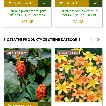
Přidat do košíku
Přidat do košíku
Ochrana proti přezimujícím
Vermikompost na kvetoucí
škůdcům - Ekol - ochrana
rostliny - BoPon - 500 ml
rostlin - 100 ml
126 Kč
73 Kč
8 OSTATNÍ PRODUKTY ZE STEJNÉ KATEGORIE:
Není skladem
Není skladem
Přidat do košíku