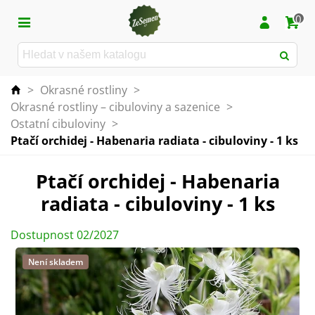
0
>
Okrasné rostliny
>
Okrasné rostliny – cibuloviny a sazenice
>
Ostatní cibuloviny
>
Ptačí orchidej - Habenaria radiata - cibuloviny - 1 ks
Ptačí orchidej - Habenaria
radiata - cibuloviny - 1 ks
Dostupnost 02/2027
Není skladem