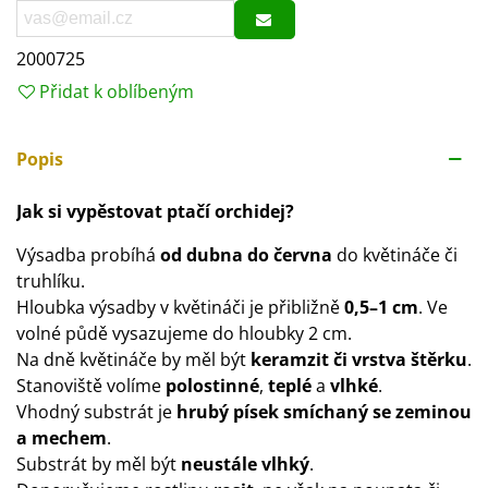
2000725
Přidat k oblíbeným
Popis
Jak si vypěstovat ptačí orchidej?
Výsadba probíhá
od dubna do června
do květináče či
truhlíku.
Hloubka výsadby v květináči je přibližně
0,5–1 cm
. Ve
volné půdě vysazujeme do hloubky 2 cm.
Na dně květináče by měl být
keramzit či vrstva štěrku
.
Stanoviště volíme
polostinné
,
teplé
a
vlhké
.
Vhodný substrát je
hrubý písek smíchaný se zeminou
a mechem
.
Substrát by měl být
neustále vlhký
.