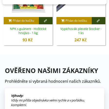
Přidat do košíku
Přidat do košíku
NPK s guánem - Hoštické
Vypichovák plevele Stocker -
hnojivo - 1 kg
1 ks
93 Kč
247 Kč
OVĚŘENO NAŠIMI ZÁKAZNÍKY
Prohlédněte si vybraná hodnocení našich zákazníků.
Výhody:
Vždy mi přišla objednávka velmi rychle a v pořádku,
kompletní.