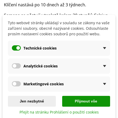
Klíčení nastává po 10 dnech až 3 týdnech.
Semena se pěstují v teplotě kolem 20 stupňů Celsius.
Tyto webové stránky ukládají v souladu se zákony na vaše
Na pěstování Puje se používají buď tzv. Bobtňáky nebo
zařízení soubory, obecně nazývané cookies. Odsouhlaste
lehce štěrkovitý substrát.
prosím nastavení cookies souborů pro použití webu.
Technické cookies
Detaily produktu
Analytické cookies
SOUVISEJÍCÍ PRODUKTY
Marketingové cookies
Jen nezbytné
Přijmout vše
Přejít na stránku Prohlášení o použití cookies