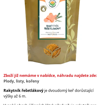
Zboží již nemáme v nabídce, náhradu najdete zde:
Plody, listy, kořeny
Rakytník řešetlákový
je
dvoudomý keř dorůstající
výšky až 6 m.