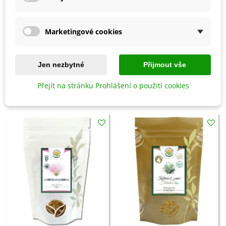
kterou rozředíme tekutinou – nevznikají hrudky.
Surovina pro přípravu bylinného čaje – nálevu
Marketingové cookies
Jen nezbytné
Přijmout vše
Detaily produktu
Přejít na stránku Prohlášení o použití cookies
SOUVISEJÍCÍ PRODUKTY