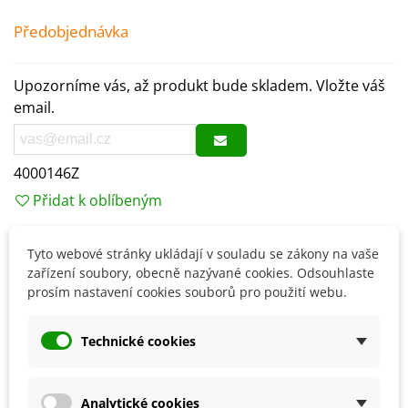
Předobjednávka
Upozorníme vás, až produkt bude skladem. Vložte váš
email.
4000146Z
Přidat k oblíbeným
Tyto webové stránky ukládají v souladu se zákony na vaše
Popis
zařízení soubory, obecně nazývané cookies. Odsouhlaste
prosím nastavení cookies souborů pro použití webu.
Tradiční užití:
Jednu čajovou lžičku rozmícháme ve
vodě a vypijeme. Užíváme 2–3× denně. Lze přidat do
Technické cookies
různých jídel a koktejlů.
TIP na přípravu:
Do sklenice s práškem přidáme pouze
2× více vody nežli prášku a rozmícháme na pastu,
Analytické cookies