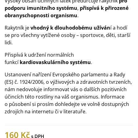
Vysoký obsah účinných látek předurčuje rakytník
pro
podporu imunitního systému
,
přispívá k přirozené
obranyschopnosti organismu
.
Rakytník je
vhodný k dlouhodobému užíván
í a hodí
se pro všechny vytížené osoby – sportovce, děti, starší
lidi.
Přispívá k udržení normálních
funkcí
kardiovaskulárního systému
.
Ustanovení nařízení Evropského parlamentu a Rady
(ES) č. 1924/2006, o výživových a zdravotních tvrzeních,
nám nedovoluje informovat vás o dalších pozitivních
účincích této rostliny na váš organismus. Informace
o působení si prosím dohledejte ve volně dostupných
zdrojích na internetu či v literatuře.
160 Kč