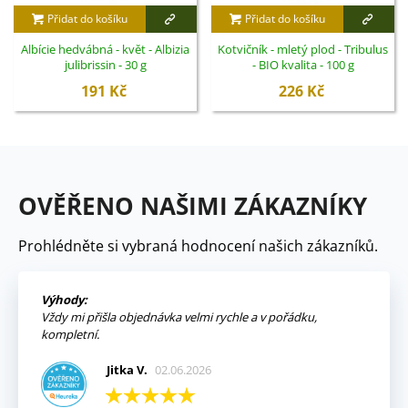
Přidat do košíku
Přidat do košíku
Albície hedvábná - květ - Albizia
Kotvičník - mletý plod - Tribulus
julibrissin - 30 g
- BIO kvalita - 100 g
191 Kč
226 Kč
OVĚŘENO NAŠIMI ZÁKAZNÍKY
Prohlédněte si vybraná hodnocení našich zákazníků.
Výhody:
Vždy mi přišla objednávka velmi rychle a v pořádku,
kompletní.
Jitka V.
02.06.2026