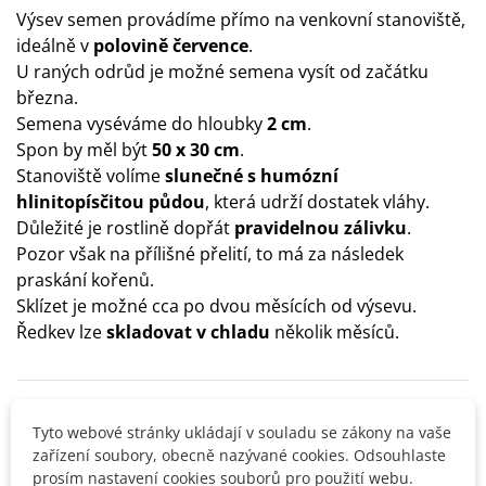
Výsev semen provádíme přímo na venkovní stanoviště,
ideálně v
polovině července
.
U raných odrůd je možné semena vysít od začátku
března.
Semena vyséváme do hloubky
2 cm
.
Spon by měl být
50 x 30 cm
.
Stanoviště volíme
slunečné s humózní
hlinitopísčitou půdou
, která udrží dostatek vláhy.
Důležité je rostlině dopřát
pravidelnou zálivku
.
Pozor však na přílišné přelití, to má za následek
praskání kořenů.
Sklízet je možné cca po dvou měsících od výsevu.
Ředkev lze
skladovat v chladu
několik měsíců.
Detaily produktu
Tyto webové stránky ukládají v souladu se zákony na vaše
zařízení soubory, obecně nazývané cookies. Odsouhlaste
SOUVISEJÍCÍ PRODUKTY
prosím nastavení cookies souborů pro použití webu.