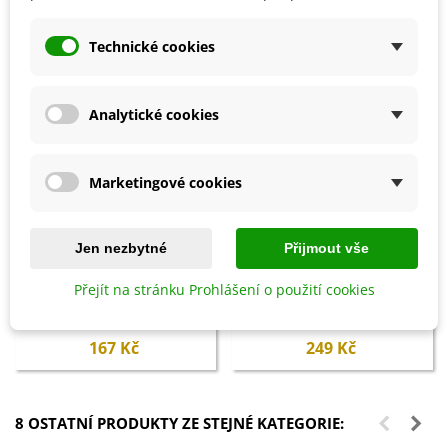
Technické cookies
Analytické cookies
Marketingové cookies
Jen nezbytné
Přijmout vše
Přidat do košíku
Přidat do košíku
Přejít na stránku Prohlášení o použití cookies
Hoštický hnůj kravský -
Probiotika PROFÍK WEIKI -
Hoštické hnojivo - 500 ml
250 ml
167 Kč
249 Kč
8 OSTATNÍ PRODUKTY ZE STEJNÉ KATEGORIE: