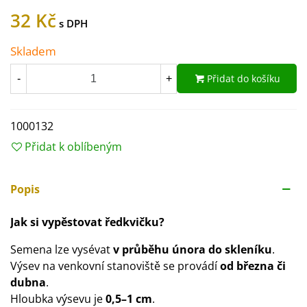
32 Kč
Skladem
Přidat do košíku
-
+
1000132
Přidat k oblíbeným
Popis
Jak si vypěstovat ředkvičku?
Semena lze vysévat
v průběhu února do skleníku
.
Výsev na venkovní stanoviště se provádí
od března či
dubna
.
Hloubka výsevu je
0,5–1 cm
.