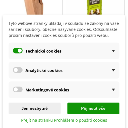
Tyto webové stránky ukládají v souladu se zákony na vaše
zařízení soubory, obecně nazývané cookies. Odsouhlaste
prosím nastavení cookies souborů pro použití webu.
Přidat do košíku
Přidat do košíku
Ptačí budka pro brhlíka Bajin -
Hoštický hnůj kravský -
Technické cookies
dřevěná - 1 ks
Hoštické hnojivo - 500 ml
587 Kč
167 Kč
Analytické cookies
8 OSTATNÍ PRODUKTY ZE STEJNÉ KATEGORIE:
Marketingové cookies
Není skladem
Jen nezbytné
Přijmout vše
Přejít na stránku Prohlášení o použití cookies