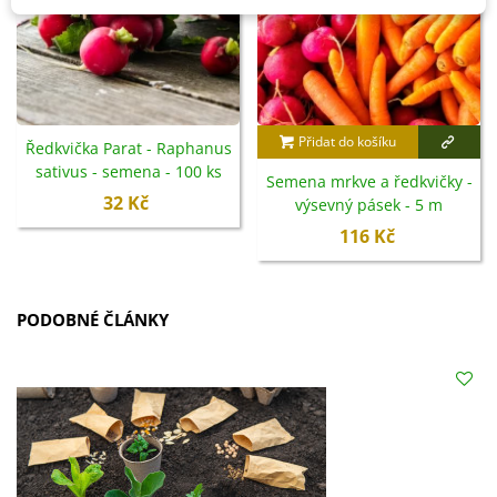
Přidat do košíku
Ředkvička Parat - Raphanus
sativus - semena - 100 ks
Semena mrkve a ředkvičky -
32 Kč
výsevný pásek - 5 m
116 Kč
PODOBNÉ ČLÁNKY