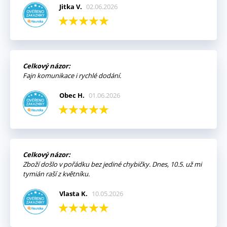
Jitka V.
02.06.2026
Celkový názor:
Fajn komunikace i rychlé dodání.
Obec H.
01.06.2026
Celkový názor:
Zboží došlo v pořádku bez jediné chybičky. Dnes, 10.5. už mi
tymián raší z květníku.
Vlasta K.
10.05.2026