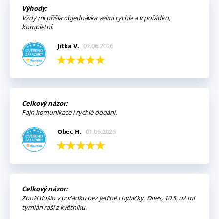
Výhody:
Vždy mi přišla objednávka velmi rychle a v pořádku,
kompletní.
Jitka V.
02.06.2026
Celkový názor:
Fajn komunikace i rychlé dodání.
Obec H.
01.06.2026
Celkový názor:
Zboží došlo v pořádku bez jediné chybičky. Dnes, 10.5. už mi
tymián raší z květníku.