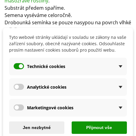
masožravé rostliny
.
Substrát předem spaříme.
Semena vyséváme celoročně.
Drobounká semínka se pouze nasypou na povrch vlhké
rašeliny.
Zaléváme rosením, aby se semínka nevyplavila.
Tyto webové stránky ukládají v souladu se zákony na vaše
zařízení soubory, obecně nazývané cookies. Odsouhlaste
Rostliny klíčí nepravidelně, přibližně za 2–5 týdnů při
prosím nastavení cookies souborů pro použití webu.
teplotě 15–25 °C.
Stanoviště volíme slunečné.
Technické cookies
Detaily produktu
Analytické cookies
SOUVISEJÍCÍ PRODUKTY
Marketingové cookies
Jen nezbytné
Přijmout vše