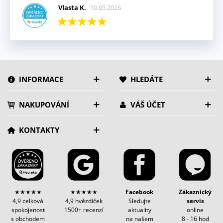
Vlasta K.
10.05.2026
INFORMACE
HLEDÁTE
NAKUPOVÁNÍ
VÁŠ ÚČET
KONTAKTY
★★★★★
★★★★★
Facebook
Zákaznický
4,9 celková
4,9 hvězdiček
Sledujte
servis
spokojenost
1500+ recenzí
aktuality
online
s obchodem
na našem
8 - 16 hod