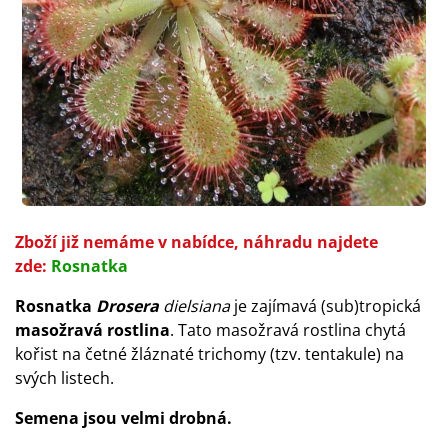
Zboží již nemáme v nabídce, náhradu najdete
zde:
Rosnatka
Rosnatka
Drosera
dielsiana
je zajímavá (sub)tropická
masožravá rostlina
. Tato masožravá rostlina chytá
kořist na četné žláznaté trichomy (tzv. tentakule) na
svých listech.
Semena jsou velmi drobná.