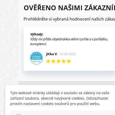
OVĚŘENO NAŠIMI ZÁKAZNÍ
Prohlédněte si vybraná hodnocení našich zákaz
Výhody:
Vždy mi přišla objednávka velmi rychle a v pořádku,
kompletní.
Jitka V.
02.06.2026
INFORMACE
HLEDÁTE
Tyto webové stránky ukládají v souladu se zákony na vaše
zařízení soubory, obecně nazývané cookies. Odsouhlaste
Obchodní podmínky
Slevy
prosím nastavení cookies souborů pro použití webu.
Reklamační řád
Novinky