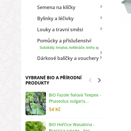
Semena na klíčky
Bylinky a léčivky
Louky a travní směsi
Pomůcky a příslušenství
Substráty, hnojiva, květináče, knihy aj.
Dárkové balíčky a vouchery
VYBRANÉ BIO A PŘÍRODNÍ
PRODUKTY
BIO Fazole fialová Teepee -
B
Phaseolus vulgaris...
R
54 Kč
5
BIO Hořčice Wasabina -
B
Brassica juncea - bio...
v