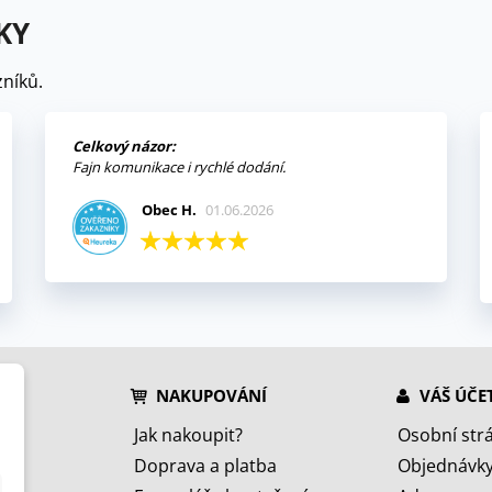
KY
níků.
Celkový názor:
Fajn komunikace i rychlé dodání.
Obec H.
01.06.2026
NAKUPOVÁNÍ
VÁŠ ÚČE
Jak nakoupit?
Osobní str
Doprava a platba
Objednávk