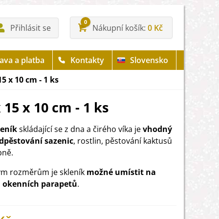
0
Přihlásit se
Nákupní košík
0 Kč
ava a platba
Kontakty
Slovensko
5 x 10 cm - 1 ks
 15 x 10 cm - 1 ks
leník
skládající se z dna a čirého víka je
vhodný
dpěstování sazenic
, rostlin, pěstování kaktusů
bně.
ým rozměrům je skleník
možné umístit na
u okenních parapetů
.