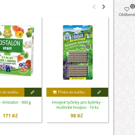
0
Oblíbené
t do košíku
Přidat do košíku
Přidat
 - Kristalon - 500 g
Hnojivé tyčinky pro bylinky -
Substrát p
Hoštické hnojivo - 10 ks
171 Kč
98 Kč