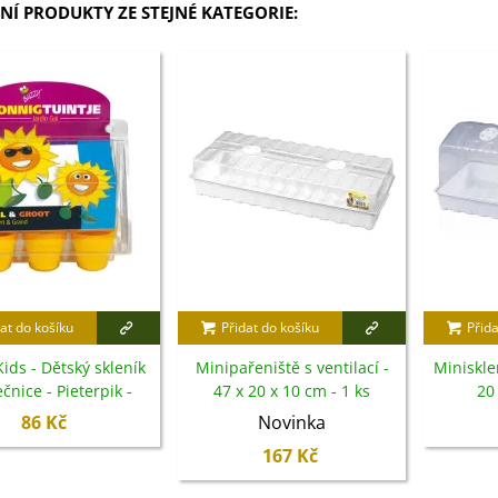
NÍ PRODUKTY ZE STEJNÉ KATEGORIE:
at do košíku
Přidat do košíku
Přida
ids - Dětský skleník
Minipařeniště s ventilací -
Minisklen
čnice - Pieterpik -
47 x 20 x 10 cm - 1 ks
20 
tební sada - 1 ks
86 Kč
Novinka
167 Kč