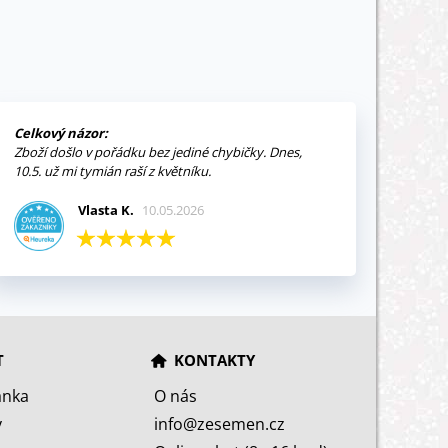
Celkový názor:
Zboží došlo v pořádku bez jediné chybičky. Dnes,
10.5. už mi tymián raší z květníku.
Vlasta K.
10.05.2026
T
KONTAKTY
ánka
O nás
y
info@zesemen.cz