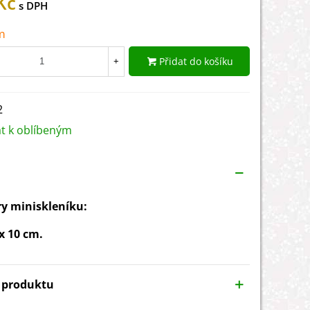
Kč
m
Přidat do košíku
+
2
at k oblíbeným
y miniskleníku:
 x 10 cm.
y produktu