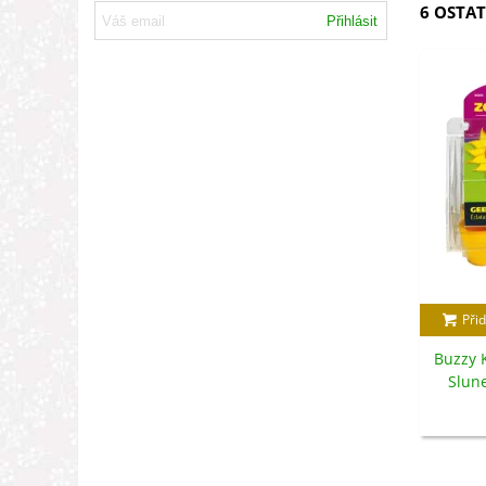
6 OSTAT
Přihlásit
Přid
Buzzy K
Slune
pěs