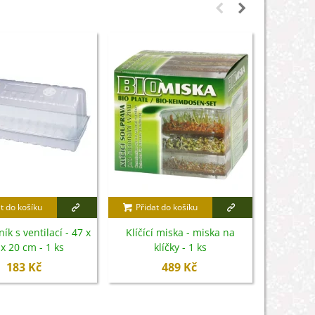
t do košíku
Přidat do košíku
Přidat
ík s ventilací - 47 x
Klíčící miska - miska na
Minisklení
x 20 cm - 1 ks
klíčky - 1 ks
183 Kč
489 Kč