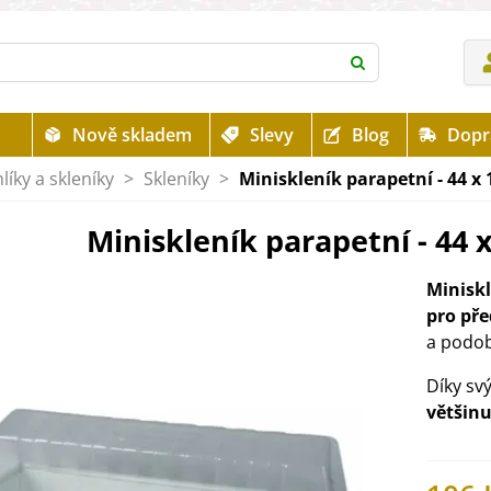
Nově skladem
Slevy
Blog
Dopr
líky a skleníky
>
Skleníky
>
Miniskleník parapetní - 44 x 1
Miniskleník parapetní - 44 x
Minisk
pro pře
a podo
Díky sv
většin