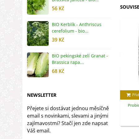
SOUVISE
56 Kč
5
BIO Kerblík - Anthriscus
B
cerefolium - bio...
O
39 Kč
5
BIO pekingské zelí Granat -
B
Brassica rapa...
r
68 Kč
8
NEWSLETTER
Přid
Probi
Přejete si dostávat jednou měsíčně
email s novinkami, slevami a jinými
zajímavostmi? Stačí jen zde napsat
Váš email.