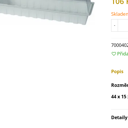
106 
Sklade
-
700040
Přid
Popis
Rozměr
IO Ředkev bílá Laurin -
44 x 15
aphanus sativus - bio...
4 Kč
Detail
IO Mangold duhový - Beta
ulgaris - bio semena...