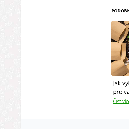
PODOBN
Jak v
pro v
Číst víc