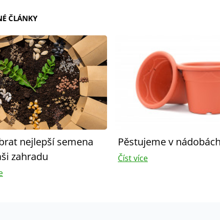
É ČLÁNKY
ybrat nejlepší semena
Pěstujeme v nádobác
aši zahradu
Číst více
e