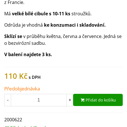
z Francie.
Má
velké bílé cibule s 10-11 ks
stroužků.
Odrůda je vhodná
ke konzumaci i skladování.
Sklízí se
v průběhu května, června a července. Jedná se
o bezvirózní sadbu.
V balení najdete 3 ks.
110 Kč
Předobjednávka
Přidat do košíku
-
+
2000622