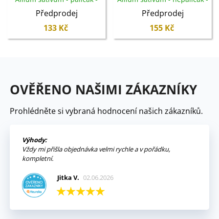
cibule česneku - 1 balení
cibule česneku - 1 balení
Předprodej
Předprodej
133 Kč
155 Kč
OVĚŘENO NAŠIMI ZÁKAZNÍKY
Prohlédněte si vybraná hodnocení našich zákazníků.
Výhody:
Vždy mi přišla objednávka velmi rychle a v pořádku,
kompletní.
Jitka V.
02.06.2026