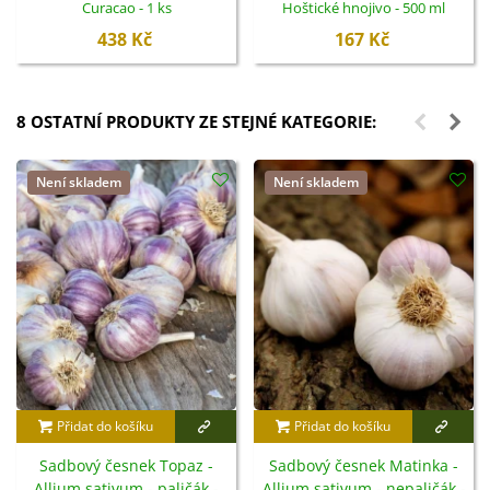
Curacao - 1 ks
Hoštické hnojivo - 500 ml
438 Kč
167 Kč
8 OSTATNÍ PRODUKTY ZE STEJNÉ KATEGORIE:
Není skladem
Není skladem
Přidat do košíku
Přidat do košíku
Sadbový česnek Topaz -
Sadbový česnek Matinka -
Allium sativum - paličák -
Allium sativum - nepaličák -