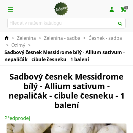
0
>
Zelenina
>
Zelenina - sadba
>
Česnek - sadba
>
Ozimý
>
Sadbový česnek Messidrome bílý - Allium sativum -
nepaličák - cibule česneku - 1 balení
Sadbový česnek Messidrome
bílý - Allium sativum -
nepaličák - cibule česneku - 1
balení
Předprodej