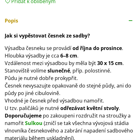
Přidat k oblíbeným
Popis
Jak si vypěstovat česnek ze sadby?
Výsadba česneku se provádí
od října do prosince
.
Hloubka výsadby je cca
6–8 cm
.
Vzdálenost mezi výsadbou by měla být
30 x 15 cm
.
Stanoviště volíme
slunečné
, příp. polostinné.
Půdu je nutné dobře prokypřit.
Česnek nevysazujte opakovaně do stejné půdy, ani do
půdy po jiné cibulovině.
Vhodné je česnek před výsadbou namořit.
U tzv. paličáků je nutné
odřezávat květní stvoly
.
Doporučujeme
po zakoupeni rozdružit na stroužky a
namořit
Sulkou
(zničí se tak všechna vývojová stádia
vlnovníka česnekového a zabrání napadení sadbového
materiálu během uskladnění).